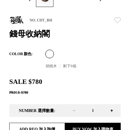
取分類車
高
客製化服務
RFO 快取
小
企業採購&聯名合作
旋轉架
角
NO. CDT_BH
RC 工業效
落
率架．工
錢母收納閣
作站
WS 工作站
TM 模具存
商
COLOR 顏色:
辦
放架
空
TW 刀具存
胡桃木
剩下
9
個
間
再
放
造
HDC 專業
SALE $780
高荷重型
PRICE $780
工具櫃
想擁
ESD 抗靜
有風
電零件櫃
格店
NUMBER 選擇數量:
運送組裝
家的
費用
陳列
品味
ADD RFQ 加入詢價
BUY NOW 加入購物車