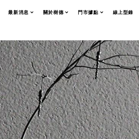
分格收納整理盒（小集盒）SO
scroll
scroll
scroll
scroll
收纳整理加購配件
最新消息
關於樹德
門市據點
線上型錄
樹德小物
衣架
成工作空間
推車
收纳整理分類盒FO
收納整理糖果盒MD
折疊桌FT
BB質感收納盒
綠時尚聯名小物
手提袋&手提籃系列LV
登場
HF 摺疊購物車
體設計個性風
Select 生活選物
英國 W10