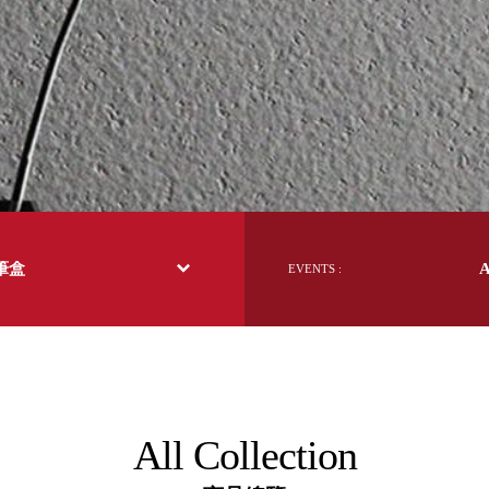
日本 BISQUE
斯洛維尼亞 EQUA
本 Hacoa
台灣 SN°OVAE
斯洛維尼亞 Rogaska
國 July Nine
灣 Techshower
西班牙 CRISTALINAS
灣 Lilla Fe
德國 RIZENHOFF
 筆盒
EVENTS :
灣 檜木居 Cypress House
典 Vakinme
洲 Koala Eco
典 Sagaform
國 Donkey Products
典 BOSIGN Stockholm
台灣 點睛設計 DOT DESIGN
All Collection
灣 Xcellent
日本 HARIO