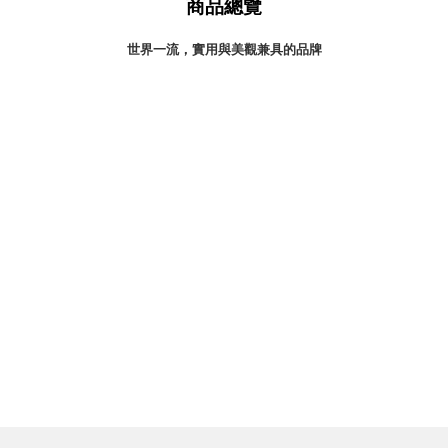
商品總覽
灣 Verde
灣 Lisscode
世界一流，實用與美觀兼具的品牌
國 Chabatree
台灣 初芳宇
灣 Love Dear
台灣 只有蕨
台灣 Elevon 準好拔
JADE DROP 美膚傘
ROKA