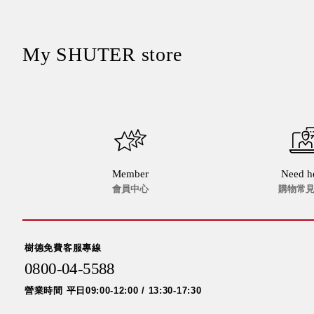
美國 Mordeco
美國 CAMINO
台灣 好物良品
My SHUTER store
台灣 奇鈺家居 CHYI YUH
台灣 日需百備 Dayneeds
台灣 立物創意
台灣 Aholic
台灣 洛陽紙櫃
SOTHING 向物
台灣 ZENLET
Member
Need h
台灣 LIGHT WAY
會員中心
購物常
台灣 Moosy Life
台灣 LuvHome
德國 TROIKA
樹德免費客服專線
0800-04-5588
營業時間 平日09:00-12:00 / 13:30-17:30