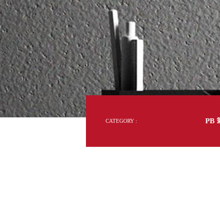
製
DD 桌上型文件櫃
收
DDH 桌上型橫式文件櫃
納
美
OA 文件桌上分類架
日
學
OF 文件隨身盒
PB 筆盒
SCB 療癒收納小物
美
KDF 資料夾．箱
台
oneu 桌上3C收納
OA 辦公資料樹德櫃
台
MC 手機櫃
PB
CATEGORY :
DU 密碼鎖資料鐵櫃
台
FC 密碼置物櫃
瑞
SH 文件車．小櫃
澳
SH 展示架．書架
瑞
SB 方塊盒
德
SC收纳整理櫃．鞋櫃
瑞
L連環盒
HB 桌上文具盒
台
CS系列