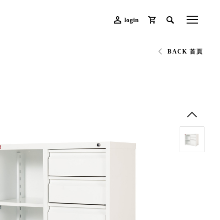
login
BACK 首頁