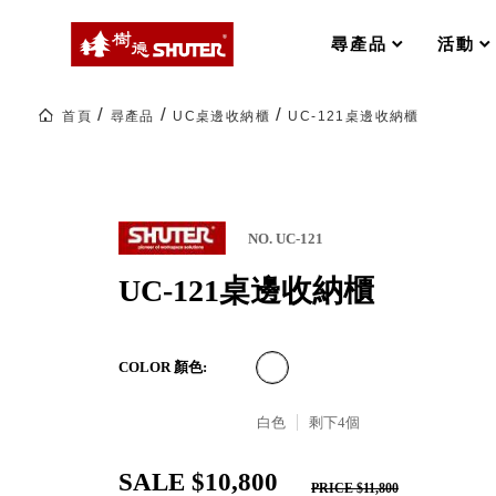
MS-FO 快取分類車
MILESTONE 逐夢腳步
RFO 快取旋轉架
尋產品
活動
RC 工業效率架．工作站
WS 工作站
打造夢想秘密基地 ! 車庫變身
首頁
尋產品
UC桌邊收納櫃
UC-121桌邊收納櫃
TM 模具存放架
TW 刀具存放
HDC 專業高荷重型工具櫃
多功能工作桌，夢想的起點
ESD 抗靜電零件櫃
工作室必備，移動式工具收納
運送組裝費用
NO. UC-121
UC-121桌邊收納櫃
樹德聯名企劃｜ 跨界聯名重磅
COLOR 顏色:
樹德收納 X Kingson Artworks 字
樹德收納 X WODEN 更添生活氛圍
Office 辦公文具
白色
剩下
4
個
SALE $10,800
A9 小幫手零件分類箱
PRICE $11,800