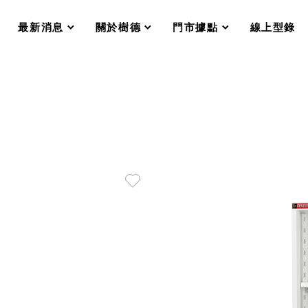
分格收納整理盒（小集盒）SO
scroll
scroll
scroll
scroll
收纳整理加購配件
最新消息
關於樹德
門市據點
線上型錄
樹德小物
衣架
成工作空間
推車
收纳整理分類盒FO
收納整理糖果盒MD
折疊桌FT
BB質感收納盒
綠時尚聯名小物
手提袋&手提籃系列LV
登場
HF 摺疊購物車
體設計個性風
Select 生活選物
英國 W10