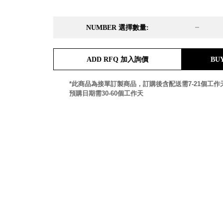
DD 桌上型文件櫃
DDH 桌上型橫式文件櫃
NUMBER 選擇數量:
OA 文件桌上分類架
日
OF 文件隨身盒
PB 筆盒
ADD RFQ 加入詢價
BU
SCB 療癒收納小物
美
KDF 資料夾．箱
台
*此商品為接單訂製商品，訂購後含配送需7-21個工作
oneu 桌上3C收納
預購日期需30-60個工作天
OA 辦公資料樹德櫃
台
MC 手機櫃
DU 密碼鎖資料鐵櫃
台
FC 密碼置物櫃
瑞
SH 文件車．小櫃
澳
SH 展示架．書架
瑞
SB 方塊盒
德
SC收纳整理櫃．鞋櫃
瑞
L連環盒
HB 桌上文具盒
台
CS系列