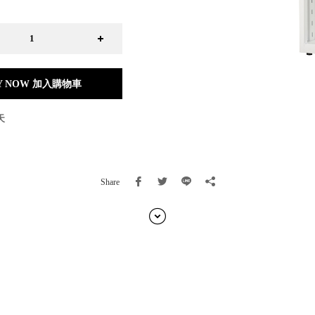
日本 BISQUE
斯洛維尼亞 EQUA
本 Hacoa
台灣 SN°OVAE
斯洛維尼亞 Rogaska
Y NOW 加入購物車
國 July Nine
灣 Techshower
天
西班牙 CRISTALINAS
灣 Lilla Fe
德國 RIZENHOFF
灣 檜木居 Cypress House
Share
典 Vakinme
洲 Koala Eco
典 Sagaform
國 Donkey Products
典 BOSIGN Stockholm
台灣 點睛設計 DOT DESIGN
灣 Xcellent
日本 HARIO