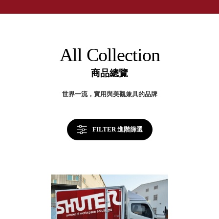
取分類車
高
客製化服務
RFO 快取
小
企業採購&聯名合作
旋轉架
角
RC 工業效
落
All Collection
率架．工
作站
商品總覽
WS 工作站
TM 模具存
商
世界一流，實用與美觀兼具的品牌
辦
放架
空
TW 刀具存
間
再
放
造
FILTER 進階篩選
HDC 專業
高荷重型
工具櫃
想擁
ESD 抗靜
有風
電零件櫃
格店
運送組裝
家的
費用
陳列
品味