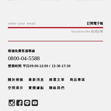
斯洛維尼亞
Rogaska
美國 July Nine
台灣
訂閱電子報
Techshower
Unsubscribe 取消訂閱
西班牙
CRISTALINAS
台灣 Lilla Fe
德國
樹德免費客服專線
RIZENHOFF
0800-04-5588
台灣 檜木居
營業時間 平日09:00-12:00 / 13:30-17:30
Cypress House
瑞典 Vakinme
關於樹德
最新消息
精選文章
商品專區
澳洲 Koala
Eco
空間展示
實體據點
聯絡我們
瑞典 Sagaform
德國 Donkey
Products
瑞典 BOSIGN