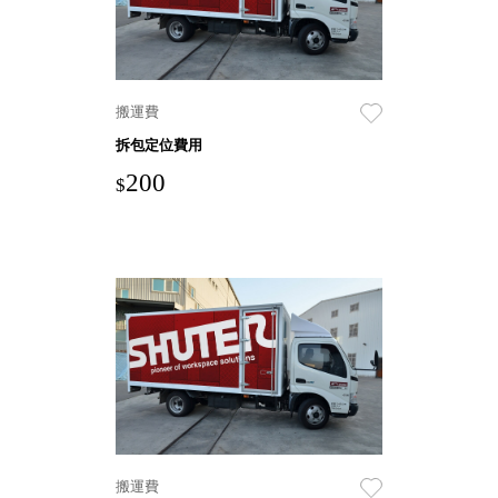
聯名重
辦公
磅登場
文具
樹德收納
A9 小
搬運費
X
幫手零
Kingson
拆包定位費用
件分類
Artworks
200
箱
$
字體設計
DD 桌
個性風
上型文
樹德收納
件櫃
X
DDH
WODEN
桌上型
更添生活
橫式文
氛圍
件櫃
OA 文
件桌上
分類架
OF 文
搬運費
件隨身