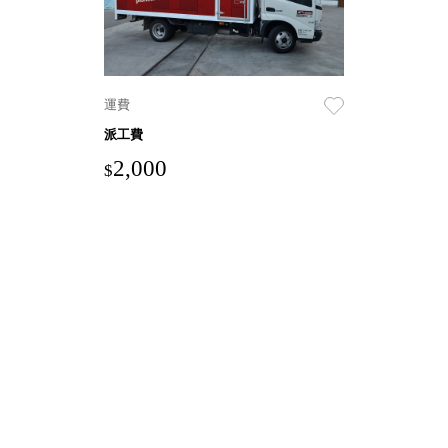
盒
HB 桌
上文具
盒
運費
CS系
派工費
列
DCGH
2,000
$
防潮箱
DT 靜
謐極致
的桌上
收納
SFC密
碼鎖櫃
UC桌
邊收納
櫃
升降桌
系列