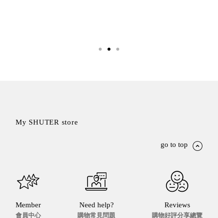
SB鈕
扣格盒
DU-2S
雙開拉
門櫃層
架
Select 生活
My SHUTER store
選物
go to top
英國 W10
日本 BISQUE
斯洛維尼亞
EQUA
日本 Hacoa
Member
Need help?
Reviews
台灣 SN°OVAE
會員中心
購物常見問題
購物好評分享總覽