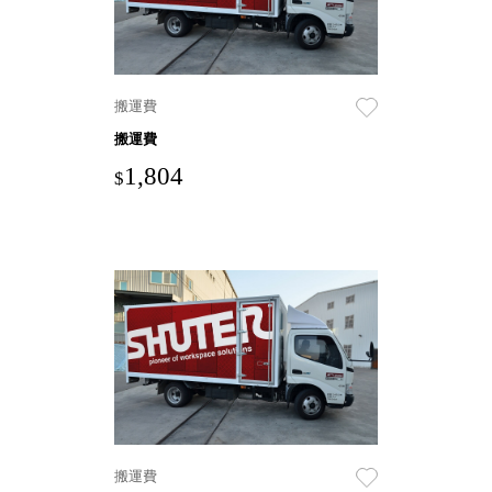
就靠
這展
Household
示架
居家生活
檔案
搬運費
管
搬運費
理，
斜取式收納
1,804
$
辦公
整理箱
室讓
MHB
工作
收納桶RB
效率
收纳整理箱
激升
KD
小空
收納整理
間大
櫃．抽屜櫃
置
MB
物！
收纳整理盒
個人
DB
櫃機
玩具收纳整
能兼
理組CB
搬運費