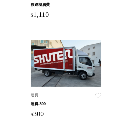
具風
收纳整理箱
搬運樓層費
格特
HA
1,110
$
色
折疊式收納
整理箱．籃
FB
登高椅設計
打
椅CH
造
資源回收桶
夢
想
HB
秘
密
收纳整理手
基
提盒TB
地 !
車
收纳整理玲
庫
瓏盒PC
變
身
分格收納整
運費
成
工
理盒（小集
運費-300
作
盒）SO
空
300
間
$
收纳整理加
購配件
樹德小物
多功