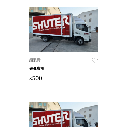
衣架
能工
推車
作
收纳整理分
桌，
類盒FO
夢想
收納整理糖
的起
果盒MD
點
折疊桌FT
工作
BB質感收
室必
納盒
組裝費
備，
綠時尚聯名
移動
銑孔費用
小物
式工
500
$
手提袋&手
具收
提籃系列LV
納
HF 摺疊購
物車
樹德聯
名企劃
｜ 跨界
Office