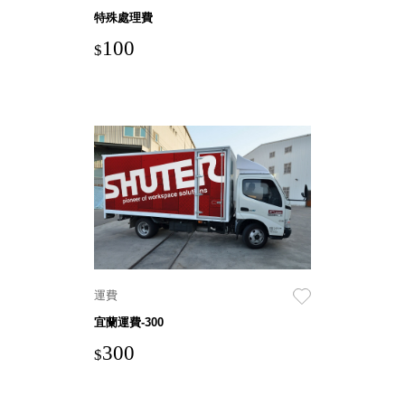
特殊處理費
盒
PB 筆
100
$
盒
SCB
療癒收
納小物
KDF
資料
夾．箱
oneu
桌上
3C收
納
運費
OA 辦
宜蘭運費-300
公資料
樹德櫃
300
$
MC 手
機櫃