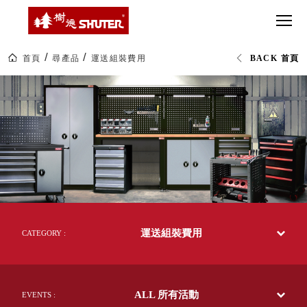
CT 專業重
間質感
SEE
Babbuza
MORE
型工具車
網美級
MILESTONE 樹
Dreamfactory|樹
德歷程
SCT-H不鏽
貨櫃屋
德收納學旅工場
鋼工具車
收納！
首頁
尋產品
運送組裝費用
BACK 首頁
SWM-5不
居家收
NEWSPAPER 報紙
運
鏽鋼工作
納布置
MEDIA PRESS 多
費|SHUTER|
樹
桌
必備
媒體
德
HK 掛板配
企
MAGAZINE 雜誌
業-
件．洞洞
SOCIAL CARE 公
熱
板配件
銷
益
70
超
HB 耐衝擊
AWARDS 獲獎榮耀
多
級
國
分類置物
玩
MILESTONE 逐夢
的
家
整理盒
50
腳步
年
MS-HB 快
台
取車
運送組裝費用
灣
CATEGORY :
打
製
FO 掀開式
效
造
率
快取零物
CUSTOMIZED 樹
你
提
德客製
件分類盒
升
的
ALL 所有活動
關
EVENTS :
MS-FO 快
樂
鍵