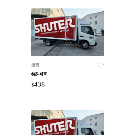
DU 密
碼鎖資
料鐵櫃
FC 密
碼置物
櫃
SH 文
件車．
小櫃
運費
SH 展
特殊補單
示架．
書架
438
$
SB 方
塊盒
SC收
纳整理
櫃．鞋
櫃
L連環