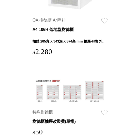
具風
收纳整理箱
格特
HA
色
折疊式收納
OA 樹德櫃 A4單排
整理箱．籃
A4-106H 落地型樹德櫃
FB
登高椅設計
櫃體 285寬 X 343深 X 574高 mm 抽屜-H抽 外徑 235寬 X 343深 X 81.5高 mm 內徑 230寬 X 325深 X 79高 mm
打
椅CH
造
2,280
$
資源回收桶
夢
想
HB
秘
密
收纳整理手
基
提盒TB
地 !
車
收纳整理玲
庫
瓏盒PC
變
身
分格收納整
成
工
理盒（小集
作
特殊樹德櫃
盒）SO
空
間
樹德櫃抽屜改裝費(單排)
收纳整理加
購配件
50
$
樹德小物
多功