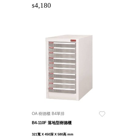
斯洛維尼亞
4,180
$
Rogaska
美國 July Nine
台灣
Techshower
西班牙
CRISTALINAS
台灣 Lilla Fe
德國
RIZENHOFF
台灣 檜木居
Cypress House
瑞典 Vakinme
澳洲 Koala
Eco
瑞典 Sagaform
OA 樹德櫃 B4單排
德國 Donkey
B4-110F 落地型樹德櫃
Products
321寬 X 450深 X 580高 mm
瑞典 BOSIGN