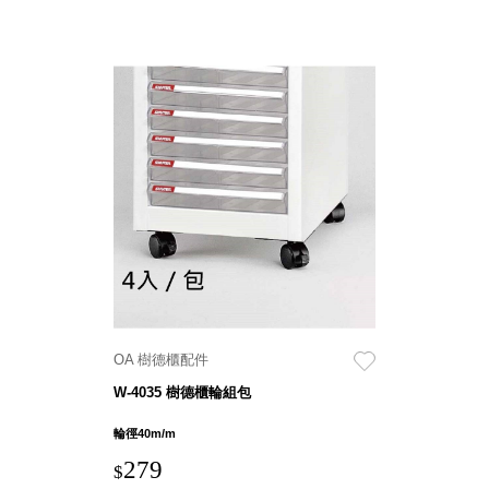
衣架
能工
推車
作
收纳整理分
桌，
類盒FO
夢想
收納整理糖
的起
果盒MD
點
折疊桌FT
工作
BB質感收
室必
納盒
備，
綠時尚聯名
移動
小物
式工
手提袋&手
具收
提籃系列LV
納
HF 摺疊購
OA 樹德櫃配件
物車
W-4035 樹德櫃輪組包
輪徑40m/m
樹德聯
名企劃
279
$
｜ 跨界
Office