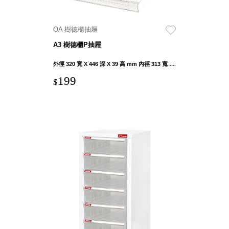
就靠
這展
OA 樹德櫃抽屜
Household
示架
居家生活
A3 樹德櫃P抽屜
檔案
管
外徑 320 寬 X 446 深 X 39 高 mm 內徑 313 寬 X 425 深 X 36.5 高 mm
理，
斜取式收納
199
$
辦公
整理箱
室讓
MHB
工作
收納桶RB
效率
收纳整理箱
激升
KD
小空
收納整理
間大
櫃．抽屜櫃
置
MB
物！
收纳整理盒
個人
DB
櫃機
玩具收纳整
能兼
理組CB