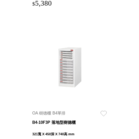
5,380
$
SB鈕
扣格盒
DU-2S
雙開拉
門櫃層
架
Select 生活
選物
英國 W10
日本 BISQUE
斯洛維尼亞
OA 樹德櫃 B4單排
EQUA
B4-10F3P 落地型樹德櫃
日本 Hacoa
321寬 X 450深 X 740高 mm
台灣 SN°OVAE