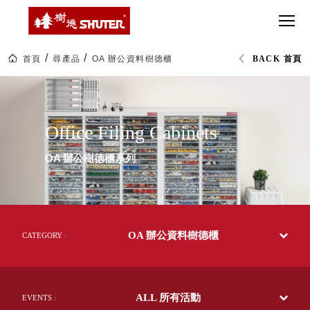
CT 專業重
間質感
SEE
Babbuza
MORE
型工具車
網美級
MILESTONE 樹
Dreamfactory|樹
德歷程
SCT-H不鏽
貨櫃屋
德收納學旅工場
鋼工具車
收納！
首頁
尋產品
OA 辦公資料樹德櫃
BACK 首頁
SWM-5不
居家收
NEWSPAPER 報紙
OA
鏽鋼工作
納布置
MEDIA PRESS 多
辦
公
桌
必備
媒體
資
HK 掛板配
料
MAGAZINE 雜誌
Office Filing Cabinets
樹
件．洞洞
SOCIAL CARE 公
德
板配件
文
益
OA 辦公樹德櫃系列
件
超
HB 耐衝擊
AWARDS 獲獎榮耀
櫃|SHUTER
級
辦
分類置物
玩
MILESTONE 逐夢
公
家
整理盒
文
腳步
具|
MS-HB 快
樹
取車
OA 辦公資料樹德櫃
德
CATEGORY :
打
企
FO 掀開式
業-
造
熱
快取零物
CUSTOMIZED 樹
你
銷
德客製
件分類盒
70
的
ALL 所有活動
多
EVENTS :
MS-FO 快
樂
國