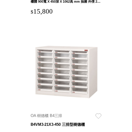
櫃體 900寬 X 450深 X 1062高 mm 抽屜 外徑 270寬 X 406深 X 81.5高 mm 內徑 265寬 X 382深 X 78高 mm
Dayneeds
15,800
台灣 立物創意
$
台灣 Aholic
台灣 洛陽紙櫃
SOTHING 向
物
台灣 ZENLET
台灣 LIGHT
WAY
台灣 Moosy
Life
台灣 LuvHome
德國 TROIKA
OA 樹德櫃 B4三排
B4VM3-21X3-450 三排型樹德櫃