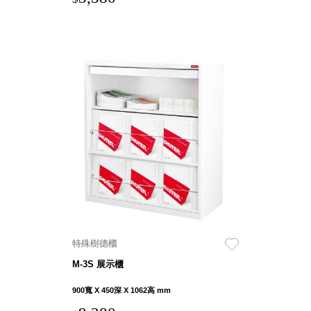
DU 密
碼鎖資
料鐵櫃
FC 密
碼置物
櫃
SH 文
件車．
小櫃
SH 展
示架．
書架
SB 方
塊盒
SC收
特殊樹德櫃
纳整理
M-3S 展示櫃
櫃．鞋
櫃
900寬 X 450深 X 1062高 mm
L連環