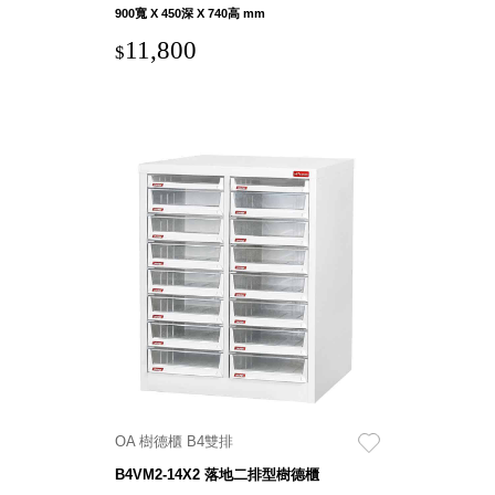
900寬 X 450深 X 740高 mm
11,800
$
OA 樹德櫃 B4雙排
B4VM2-14X2 落地二排型樹德櫃