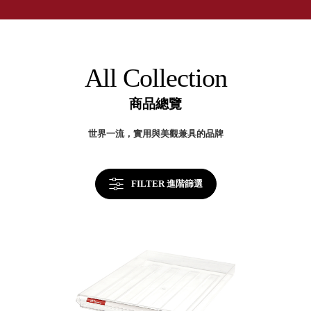
取分類車
的
高
客製化服務
50
RFO 快取
年
小
企業採購&聯名合作
台
旋轉架
角
灣
RC 工業效
製
落
All Collection
高
率架．工
效
作站
率
商品總覽
提
WS 工作站
升
關
TM 模具存
商
世界一流，實用與美觀兼具的品牌
鍵
辦
放架
空
TW 刀具存
間
再
放
造
FILTER 進階篩選
HDC 專業
高荷重型
工具櫃
想擁
ESD 抗靜
有風
電零件櫃
格店
運送組裝
家的
費用
陳列
品味