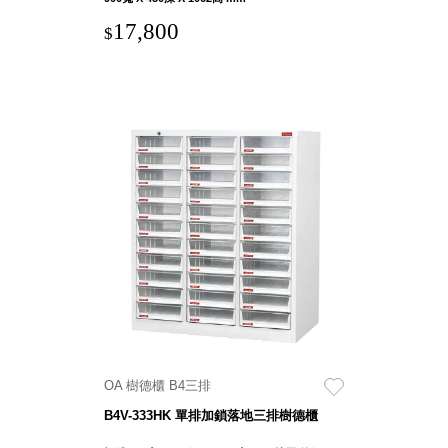
17,800
$
Storage 世界
收納
法國 Stacksto
丹麥
Roommate
日本 Yamato
japan
日本
LIBERALISTA
美國 Mordeco
美國 CAMINO
台灣 好物良品
OA 樹德櫃 B4三排
台灣 奇鈺家居
CHYI YUH
B4V-333HK 單排加鎖落地三排樹德櫃
台灣 日需百備