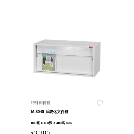
盒
PB 筆
盒
SCB
療癒收
納小物
KDF
資料
夾．箱
oneu
桌上
3C收
納
OA 辦
特殊樹德櫃
公資料
M-8040 系統化文件櫃
樹德櫃
MC 手
800寬 X 400深 X 400高 mm
機櫃
3,380
$