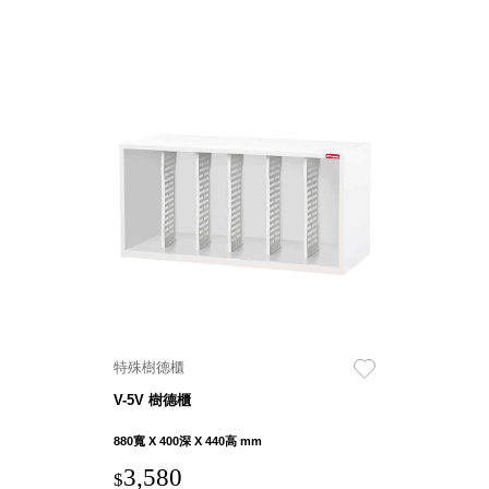
聯名重
辦公
磅登場
文具
樹德收納
A9 小
X
幫手零
Kingson
件分類
Artworks
箱
字體設計
DD 桌
個性風
上型文
樹德收納
件櫃
X
DDH
WODEN
桌上型
更添生活
橫式文
氛圍
件櫃
特殊樹德櫃
OA 文
V-5V 樹德櫃
件桌上
分類架
880寬 X 400深 X 440高 mm
OF 文
3,580
$
件隨身