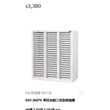
Stockholm
3,380
$
台灣 點睛設計
DOT DESIGN
台灣 Xcellent
日本 HARIO
台灣 Verde
台灣 Lisscode
泰國
Chabatree
台灣 初芳宇
台灣 Love
Dear
台灣 只有蕨
台灣 Elevon 準
好拔
OA 樹德櫃 B4三排
JADE DROP
美膚傘
B4V-366PK 單排加鎖三排型樹德櫃
ROKA
900寬 X 450深 X 1062高 mm