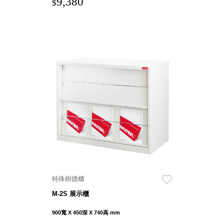
9,380
$
盒
HB 桌
上文具
盒
CS系
列
DCGH
防潮箱
DT 靜
謐極致
的桌上
收納
SFC密
碼鎖櫃
UC桌
特殊樹德櫃
邊收納
M-2S 展示櫃
櫃
升降桌
900寬 X 450深 X 740高 mm
系列