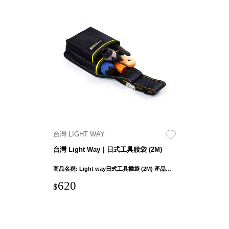
Stockholm
台灣 點睛設計
DOT DESIGN
台灣 Xcellent
日本 HARIO
台灣 Verde
台灣 Lisscode
泰國
Chabatree
台灣 初芳宇
台灣 Love
台灣 LIGHT WAY
Dear
台灣 Light Way｜日式工具腰袋 (2M)
台灣 只有蕨
台灣 Elevon 準
商品名稱: Light way日式工具插袋 (2M) 產品外部尺吋：27 x 13 x 6.5cm ± 1cm 袋口寬度：10cm 產品重量: 240g ± 5% 布料: 1680D聚脂纖維(牛津布) 五金連接件材質：鐵
好拔
620
$
JADE DROP
美膚傘
ROKA