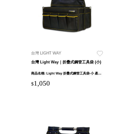
就靠
這展
Household
示架
居家生活
檔案
管
理，
斜取式收納
辦公
整理箱
台灣 LIGHT WAY
室讓
MHB
台灣 Light Way｜折疊式鋼管工具袋 (小)
工作
收納桶RB
效率
收纳整理箱
商品名稱: Light Way 折疊式鋼管工具袋-小 產品外部尺吋：32 x 22 x 31cm ± 1cm 產品重量: 1100g ± 5% 布料: 1680D聚脂纖維(牛津布) 握把: 不鏽鋼 支撐板材: 木質板+PE板
激升
KD
1,050
$
小空
收納整理
間大
櫃．抽屜櫃
置
MB
物！
收纳整理盒
個人
DB
櫃機
玩具收纳整
能兼
理組CB