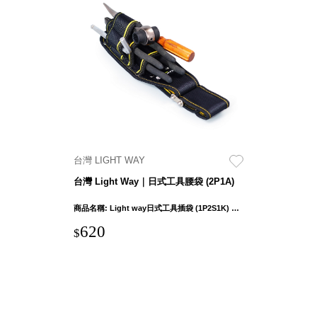
SB鈕
扣格盒
DU-2S
雙開拉
門櫃層
架
台灣 LIGHT WAY
Select 生活
選物
台灣 Light Way｜日式工具腰袋 (2P1A)
商品名稱: Light way日式工具插袋 (1P2S1K) 產品外部尺吋：26 x 10.5 x 6cm ± 1cm 鉗袋口徑寬度：5cm 產品重量: 265g ± 5% 布料: 1680D聚脂纖維(牛津布) 五金連接件材質：鐵
英國 W10
620
$
日本 BISQUE
斯洛維尼亞
EQUA
日本 Hacoa
台灣 SN°OVAE