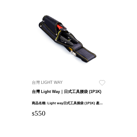
Storage 世界
收納
法國 Stacksto
丹麥
Roommate
日本 Yamato
japan
台灣 LIGHT WAY
日本
LIBERALISTA
台灣 Light Way｜日式工具腰袋 (1P1K)
美國 Mordeco
商品名稱: Light way日式工具插袋 (1P1K) 產品外部尺吋：26 x 11 x 6cm ± 1cm 鉗袋口徑寬度：5cm 產品重量: 231g ± 5% 布料: 1680D聚脂纖維(牛津布) 五金連接件材質：鐵
美國 CAMINO
550
台灣 好物良品
$
台灣 奇鈺家居
CHYI YUH
台灣 日需百備