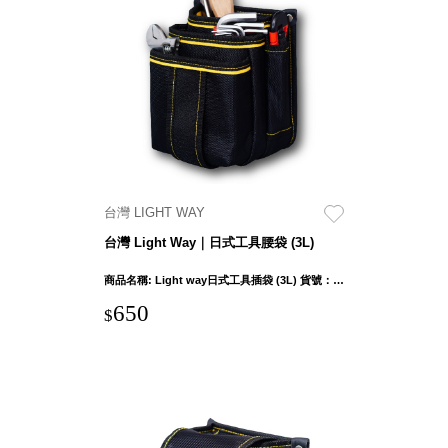
DU 密
碼鎖資
料鐵櫃
FC 密
碼置物
櫃
SH 文
件車．
小櫃
台灣 LIGHT WAY
SH 展
台灣 Light Way｜日式工具腰袋 (3L)
示架．
書架
商品名稱: Light way日式工具插袋 (3L) 貨號：0605C012 產品外部尺吋：13 x 15.5 x 19cm ± 1cm 袋口寬度：12cm 產品重量: 295g ± 5% 布料: 1680D聚脂纖維(牛津布)
SB 方
650
$
塊盒
SC收
纳整理
櫃．鞋
櫃
L連環