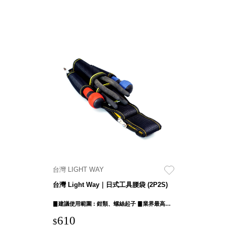
台灣 LIGHT WAY
台灣 Light Way｜日式工具腰袋 (2P2S)
▊建議使用範圍 : 鉗類、螺絲起子 ▊業界最高規格 1680D牛津布 ▊日式工藝設計 ▊四層材質堅挺有型 ▊袋口鉚釘加固抗撕裂 規格說明 商品名稱: Light way日式工具插袋 (2P2S) 貨號：0605C005 產品外部尺吋：26.5 x 10.5 x 6cm ± 1cm 鉗袋口徑寬度：5cm 產品重量: 255g ± 5% 布料: 1680D聚脂纖維(牛津布) 五金連接件材質：鐵 產地：中國
610
$