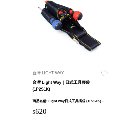
斯洛維尼亞
Rogaska
美國 July Nine
台灣
Techshower
西班牙
CRISTALINAS
台灣 Lilla Fe
德國
RIZENHOFF
台灣 LIGHT WAY
台灣 檜木居
台灣 Light Way｜日式工具腰袋
Cypress House
(1P2S1K)
瑞典 Vakinme
澳洲 Koala
商品名稱: Light way日式工具插袋 (1P2S1K) 產品外部尺吋：26 x 10.5 x 6cm ± 1cm 鉗袋口徑寬度：5cm 產品重量: 265g ± 5% 布料: 1680D聚脂纖維(牛津布) 五金連接件材質：鐵
Eco
620
$
瑞典 Sagaform
德國 Donkey
Products
瑞典 BOSIGN