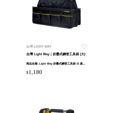
具風
收纳整理箱
格特
HA
色
折疊式收納
整理箱．籃
FB
登高椅設計
打
椅CH
造
資源回收桶
夢
台灣 LIGHT WAY
想
HB
秘
台灣 Light Way｜折疊式鋼管工具袋 (大)
密
收纳整理手
基
提盒TB
地 !
商品名稱: Light Way 折疊式鋼管工具袋-大 產品外部尺吋：50 x 22 x 31cm ± 1cm 產品重量: 1500g ± 5% 布料: 1680D聚脂纖維(牛津布) 握把: 不鏽鋼 支撐板材: 木質板+PE板
車
收纳整理玲
庫
1,180
$
瓏盒PC
變
身
分格收納整
成
工
理盒（小集
作
盒）SO
空
間
收纳整理加
購配件
樹德小物
多功