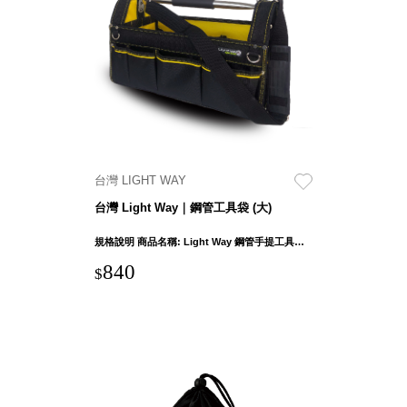
聯名重
辦公
磅登場
文具
樹德收納
A9 小
X
幫手零
Kingson
件分類
Artworks
箱
字體設計
DD 桌
台灣 LIGHT WAY
個性風
上型文
樹德收納
台灣 Light Way｜鋼管工具袋 (大)
件櫃
X
DDH
規格說明 商品名稱: Light Way 鋼管手提工具袋-大 產品外部尺吋：35 x 21 x 28.5cm ± 1cm 產品重量: 1400g ± 5% 面料: 1680D聚脂纖維(牛津布) 握把: 不鏽鋼 支撐板材: 木質板+PE板
WODEN
桌上型
840
更添生活
$
橫式文
氛圍
件櫃
OA 文
件桌上
分類架
OF 文
件隨身