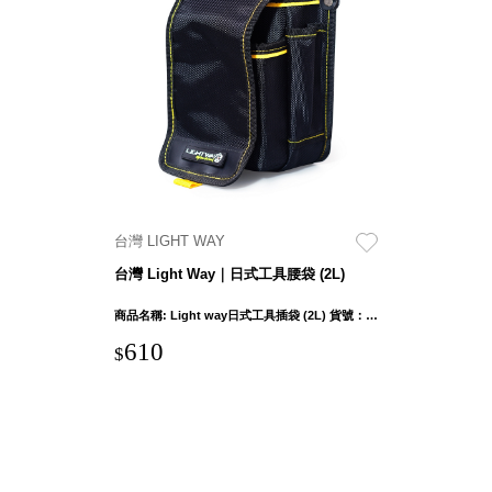
盒
HB 桌
上文具
盒
CS系
列
DCGH
防潮箱
DT 靜
台灣 LIGHT WAY
謐極致
台灣 Light Way｜日式工具腰袋 (2L)
的桌上
收納
商品名稱: Light way日式工具插袋 (2L) 貨號：0605C011 產品外部尺吋：10 x 15.5 x 19cm ± 1cm 袋口寬度：12cm 產品重量: 237g ± 5% 布料: 1680D聚脂纖維(牛津布)
SFC密
610
$
碼鎖櫃
UC桌
邊收納
櫃
升降桌
系列