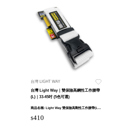
Dayneeds
台灣 立物創意
台灣 Aholic
台灣 洛陽紙櫃
SOTHING 向
物
台灣 ZENLET
台灣 LIGHT
WAY
台灣 Moosy
Life
台灣 LIGHT WAY
台灣 LuvHome
德國 TROIKA
台灣 Light Way｜雙保險高鋼性工作腰帶
(L)｜33-45吋 (5色可選)
商品名稱: Light Way 雙保險高剛性工作腰帶(L)｜33-45吋 使用範圍 : 33吋~45吋
410
$