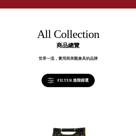
取分類車
高
客製化服務
RFO 快取
小
企業採購&聯名合作
旋轉架
角
RC 工業效
落
All Collection
率架．工
作站
商品總覽
WS 工作站
TM 模具存
商
世界一流，實用與美觀兼具的品牌
辦
放架
空
TW 刀具存
間
再
放
造
FILTER 進階篩選
HDC 專業
高荷重型
工具櫃
想擁
ESD 抗靜
有風
電零件櫃
格店
運送組裝
家的
費用
陳列
品味