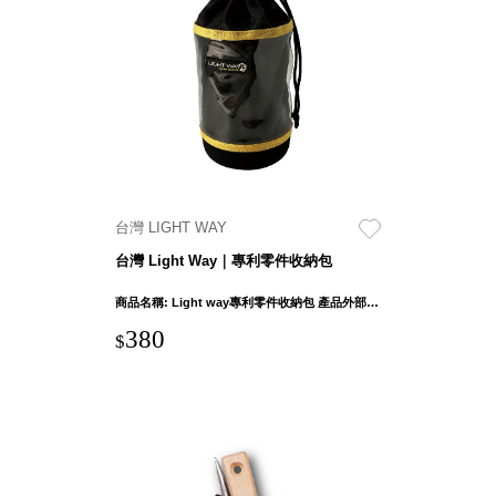
盒
PB 筆
盒
SCB
療癒收
納小物
KDF
資料
台灣 LIGHT WAY
夾．箱
台灣 Light Way｜專利零件收納包
oneu
桌上
商品名稱: Light way專利零件收納包 產品外部尺吋：12.5 x 12.5 x 18.5cm ± 1cm 產品重量: 140g ± 5% 布料: 透明PVC 底座: EVA 掛鉤: 鋁合金
3C收
380
$
納
OA 辦
公資料
樹德櫃
MC 手
機櫃