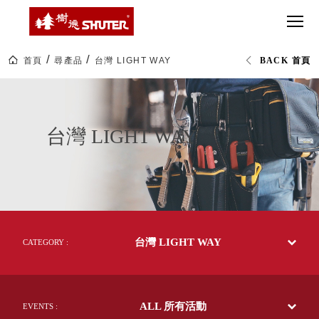
CT 專業重
間質感
SEE
Babbuza
MORE
型工具車
網美級
MILESTONE 樹
Dreamfactory|樹
德歷程
SCT-H不鏽
貨櫃屋
德收納學旅工場
鋼工具車
收納！
首頁
尋產品
台灣 LIGHT WAY
BACK 首頁
SWM-5不
居家收
NEWSPAPER 報紙
台
鏽鋼工作
納布置
MEDIA PRESS 多
灣
LIGHT
桌
必備
媒體
WAY
HK 掛板配
｜
MAGAZINE 雜誌
台灣 LIGHT WAY
世
件．洞洞
SOCIAL CARE 公
界
板配件
收
益
納
超
HB 耐衝擊
AWARDS 獲獎榮耀
級
分類置物
玩
MILESTONE 逐夢
家
整理盒
腳步
MS-HB 快
取車
台灣 LIGHT WAY
CATEGORY :
打
FO 掀開式
造
快取零物
CUSTOMIZED 樹
你
德客製
件分類盒
的
ALL 所有活動
EVENTS :
MS-FO 快
樂