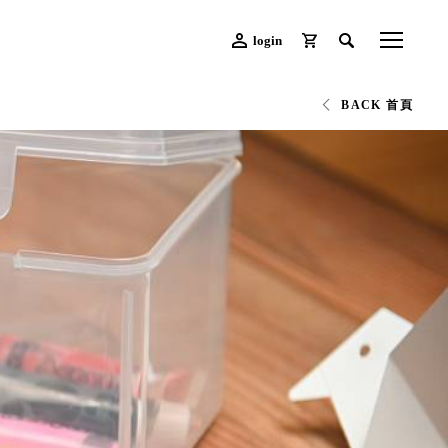
login
BACK 首頁