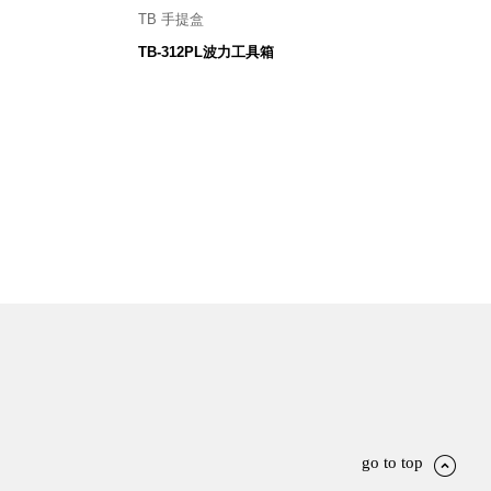
TB 手提盒
348 寬 X 153 深 X 139高 mm
TB-312PL波力工具箱
249
$
go to top