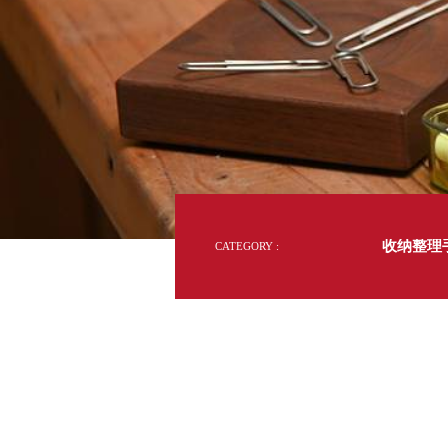
的
DD 桌上型文件櫃
50
DDH 桌上型橫式文件櫃
年
台
OA 文件桌上分類架
日
灣
製
OF 文件隨身盒
收
PB 筆盒
納
美
SCB 療癒收納小物
美
學
KDF 資料夾．箱
台
oneu 桌上3C收納
OA 辦公資料樹德櫃
台
MC 手機櫃
收纳整理
CATEGORY :
DU 密碼鎖資料鐵櫃
台
FC 密碼置物櫃
瑞
SH 文件車．小櫃
澳
SH 展示架．書架
瑞
SB 方塊盒
德
SC收纳整理櫃．鞋櫃
瑞
L連環盒
HB 桌上文具盒
台
CS系列