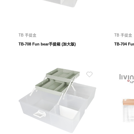
美國 Mordeco
美國 CAMINO
台灣 好物良品
台灣 奇鈺家居 CHYI YUH
台灣 日需百備 Dayneeds
TB 手提盒
TB 手提盒
325 寬 X 244 深 X 181高 mm
3
台灣 立物創意
TB-708 Fun bear手提箱 (加大版)
TB-704 F
379
$
台灣 Aholic
台灣 洛陽紙櫃
SOTHING 向物
台灣 ZENLET
台灣 LIGHT WAY
台灣 Moosy Life
台灣 LuvHome
德國 TROIKA