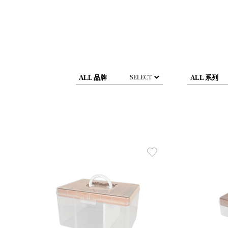
DCGH 防潮箱
台
DT 靜謐極致的桌上收納
台
SFC密碼鎖櫃
泰
UC桌邊收納櫃
升降桌系列
台
SB鈕扣格盒
ALL 品牌
ALL 系列
SELECT
DU-2S雙開拉門櫃層架
Storage 世界收納
法國 Stacksto
丹麥 Roommate
日本 Yamato japan
日本 LIBERALISTA