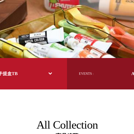
日本 BISQUE
斯洛維尼亞 EQUA
本 Hacoa
台灣 SN°OVAE
斯洛維尼亞 Rogaska
國 July Nine
灣 Techshower
西班牙 CRISTALINAS
灣 Lilla Fe
德國 RIZENHOFF
手提盒TB
EVENTS :
灣 檜木居 Cypress House
典 Vakinme
洲 Koala Eco
典 Sagaform
國 Donkey Products
典 BOSIGN Stockholm
台灣 點睛設計 DOT DESIGN
All Collection
灣 Xcellent
日本 HARIO