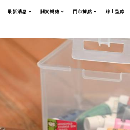
分格收納整理盒（小集盒）SO
scroll
scroll
scroll
scroll
收纳整理加購配件
最新消息
關於樹德
門市據點
線上型錄
樹德小物
衣架
成工作空間
推車
收纳整理分類盒FO
收納整理糖果盒MD
折疊桌FT
BB質感收納盒
綠時尚聯名小物
手提袋&手提籃系列LV
登場
HF 摺疊購物車
體設計個性風
Select 生活選物
英國 W10