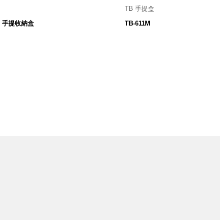
TB 手提盒
5 寬 X 154 深 X 134 高 mm
W440×D207×H140 ㎜
5L 手提收納盒
TB-611M
469
980
$
$