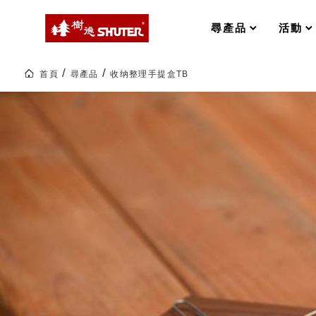
MS-FO 快取分類車
MILESTONE 逐夢腳步
RFO 快取旋轉架
尋產品
活動
RC 工業效率架．工作站
WS 工作站
打造夢想秘密基地 ! 車庫變身
首頁
尋產品
收纳整理手提盒TB
TM 模具存放架
TW 刀具存放
收
纳
HDC 專業高荷重型工具櫃
多功能工作桌，夢想的起點
整
ESD 抗靜電零件櫃
工作室必備，移動式工具收納
理
手
運送組裝費用
提
盒
TB|livinbox
居
家
樹德聯名企劃｜ 跨界聯名重磅
收
納|
樹
德
樹德收納 X Kingson Artworks 字
企
樹德收納 X WODEN 更添生活氛圍
業-
Office 辦公文具
熱
銷
70
多
A9 小幫手零件分類箱
國