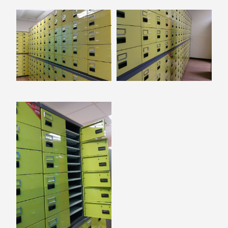
衣架
能工
推車
作
收纳整理分
桌，
類盒FO
夢想
收納整理糖
的起
果盒MD
點
折疊桌FT
工作
BB質感收
室必
納盒
備，
綠時尚聯名
移動
小物
式工
手提袋&手
具收
提籃系列LV
納
HF 摺疊購
物車
樹德聯
名企劃
｜ 跨界
Office