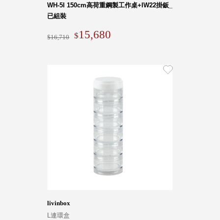
WH-5I 150cm高荷重鋼製工作桌+IW22掛鈑_
斯洛維尼亞
已組裝
Rogaska
美國 July Nine
15,680
16,710
台灣
Techshower
西班牙
CRISTALINAS
台灣 Lilla Fe
德國
RIZENHOFF
台灣 檜木居
Cypress House
瑞典 Vakinme
澳洲 Koala
Eco
瑞典 Sagaform
德國 Donkey
livinbox
Products
L連環盒
瑞典 BOSIGN