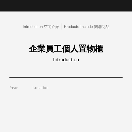
取分類車
高
客製化服務
RFO 快取
小
企業採購&聯名合作
旋轉架
角
RC 工業效
Introduction 空間介紹
Products Include 關聯商品
落
率架．工
作站
WS 工作站
企業員工個人置物櫃
TM 模具存
商
Introduction
辦
放架
空
TW 刀具存
間
再
放
造
HDC 專業
Year
Location
高荷重型
工具櫃
想擁
ESD 抗靜
有風
電零件櫃
格店
運送組裝
家的
費用
陳列
品味