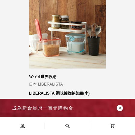
World 世界收納
日本 LIBERALISTA
LIBERALISTA 調味罐收納架組(小)
1,380
1,680
成為新會員贈一百元購物金