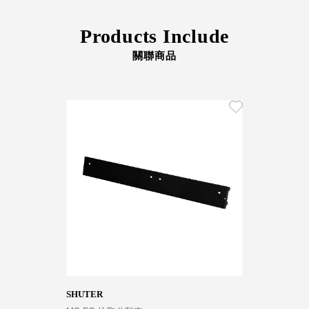
DU 密
碼鎖資
Products Include
料鐵櫃
FC 密
關聯商品
碼置物
櫃
SH 文
件車．
小櫃
SH 展
示架．
書架
SB 方
塊盒
SC收
纳整理
櫃．鞋
櫃
SHUTER
L連環