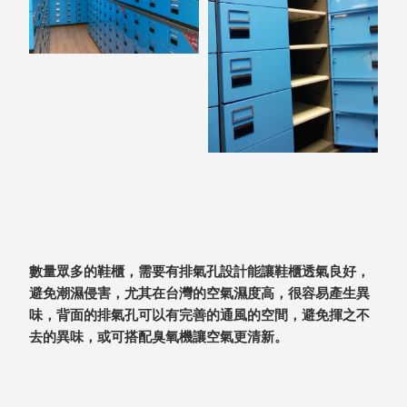
盒
PB 筆
盒
SCB
療癒收
納小物
KDF
資料
夾．箱
oneu
桌上
3C收
數量眾多的鞋櫃，需要有排氣孔設計能讓鞋櫃透氣良好，
納
避免潮濕侵害，尤其在台灣的空氣濕度高，很容易產生異
OA 辦
味，背面的排氣孔可以有完善的通風的空間，避免揮之不
公資料
去的異味，或可搭配臭氧機讓空氣更清新。
樹德櫃
MC 手
機櫃