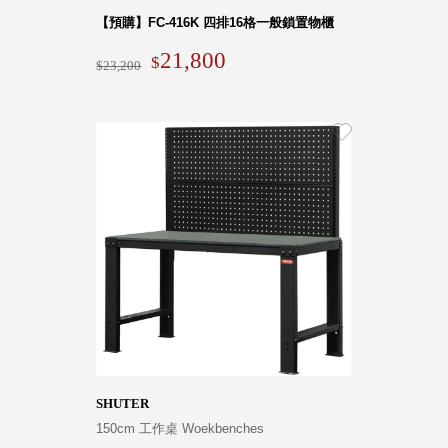
【預購】FC-416K 四排16格一般鎖置物櫃
SB鈕
扣格盒
21,800
23,200
DU-2S
雙開拉
門櫃層
架
Select 生活
選物
英國 W10
日本 BISQUE
斯洛維尼亞
EQUA
SHUTER
日本 Hacoa
150cm 工作桌 Woekbenches
台灣 SN°OVAE