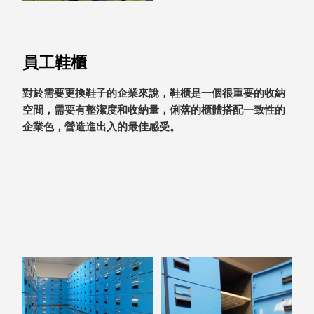
聯名重
辦公
磅登場
文具
樹德收納
員工鞋櫃
A9 小
X
幫手零
Kingson
對於需要更換鞋子的企業來說，鞋櫃是一個很重要的收納
件分類
Artworks
空間，需要有整潔度和收納量，俐落的櫃體搭配一致性的
箱
字體設計
企業色，營造進出入的最佳感受。
DD 桌
個性風
上型文
樹德收納
件櫃
X
DDH
WODEN
桌上型
更添生活
橫式文
氛圍
件櫃
OA 文
件桌上
分類架
OF 文
件隨身