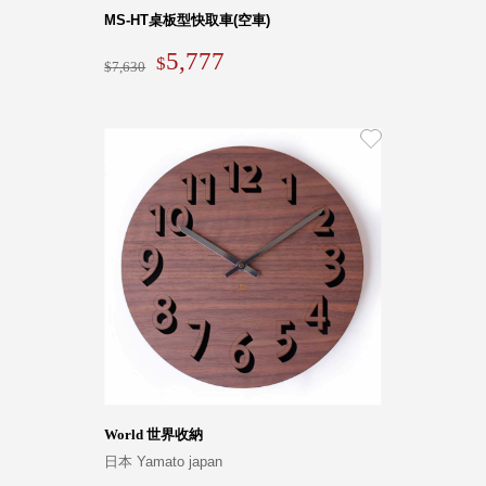
Dayneeds
MS-HT桌板型快取車(空車)
台灣 立物創意
5,777
台灣 Aholic
7,630
台灣 洛陽紙櫃
SOTHING 向
物
台灣 ZENLET
台灣 LIGHT
WAY
台灣 Moosy
Life
台灣 LuvHome
德國 TROIKA
World 世界收納
日本 Yamato japan