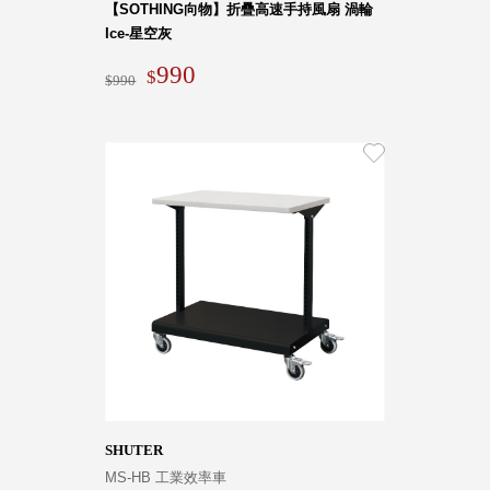
【SOTHING向物】折疊高速手持風扇 渦輪
Ice-星空灰
990
Storage 世界
990
收納
法國 Stacksto
丹麥
Roommate
日本 Yamato
japan
日本
LIBERALISTA
美國 Mordeco
美國 CAMINO
台灣 好物良品
台灣 奇鈺家居
SHUTER
CHYI YUH
MS-HB 工業效率車
台灣 日需百備