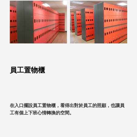
就靠
這展
Household
示架
居家生活
檔案
管
理，
斜取式收納
辦公
整理箱
室讓
MHB
工作
收納桶RB
員工置物櫃
效率
收纳整理箱
激升
KD
小空
收納整理
間大
櫃．抽屜櫃
置
MB
在入口擺設員工置物櫃，看得出對於員工的照顧，也讓員
物！
收纳整理盒
工有個上下班心情轉換的空間。
個人
DB
櫃機
玩具收纳整
能兼
理組CB