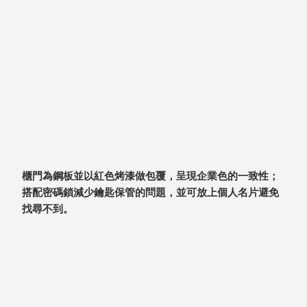
具風
收纳整理箱
格特
HA
色
折疊式收納
整理箱．籃
FB
登高椅設計
打
椅CH
造
資源回收桶
夢
想
HB
秘
密
收纳整理手
基
提盒TB
地 !
櫃門為鋼板並以紅色烤漆做包覆，呈現企業色的一致性；
車
收纳整理玲
庫
搭配密碼鎖減少鑰匙保管的問題，並可放上個人名片避免
瓏盒PC
變
找尋不到。
身
分格收納整
成
工
理盒（小集
作
盒）SO
空
間
收纳整理加
購配件
樹德小物
多功