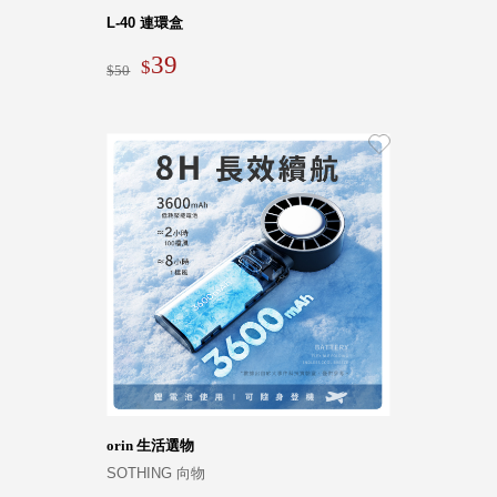
Stockholm
L-40 連環盒
台灣 點睛設計
39
50
DOT DESIGN
台灣 Xcellent
日本 HARIO
台灣 Verde
台灣 Lisscode
泰國
Chabatree
台灣 初芳宇
台灣 Love
Dear
台灣 只有蕨
台灣 Elevon 準
好拔
JADE DROP
orin 生活選物
美膚傘
ROKA
SOTHING 向物