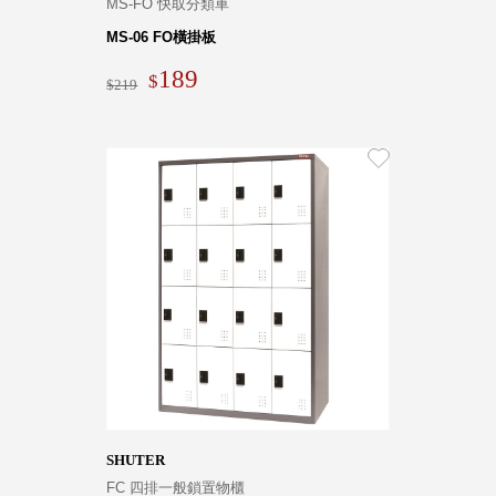
MS-FO 快取分類車
盒
MS-06 FO橫掛板
HB 桌
上文具
189
219
盒
CS系
列
DCGH
防潮箱
DT 靜
謐極致
的桌上
收納
SFC密
碼鎖櫃
UC桌
邊收納
櫃
SHUTER
升降桌
FC 四排一般鎖置物櫃
系列