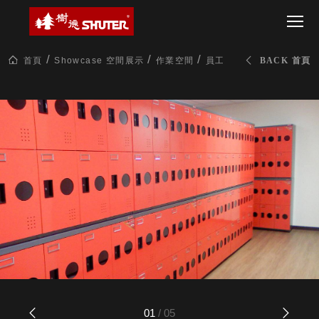
CT 專業重
間質感
SEE
Babbuza
MORE
型工具車
網美級
MILESTONE 樹
Dreamfactory|樹
德歷程
SCT-H不鏽
貨櫃屋
德收納學旅工場
鋼工具車
收納！
首頁
Showcase 空間展示
作業空間
員工入口 鞋櫃&置物櫃
BACK 首頁
SWM-5不
居家收
NEWSPAPER 報紙
鏽鋼工作
納布置
MEDIA PRESS 多
桌
必備
媒體
HK 掛板配
MAGAZINE 雜誌
件．洞洞
SOCIAL CARE 公
板配件
益
超
HB 耐衝擊
AWARDS 獲獎榮耀
級
分類置物
玩
MILESTONE 逐夢
家
整理盒
腳步
MS-HB 快
取車
打
FO 掀開式
造
快取零物
CUSTOMIZED 樹
你
德客製
件分類盒
的
MS-FO 快
01
/
05
樂