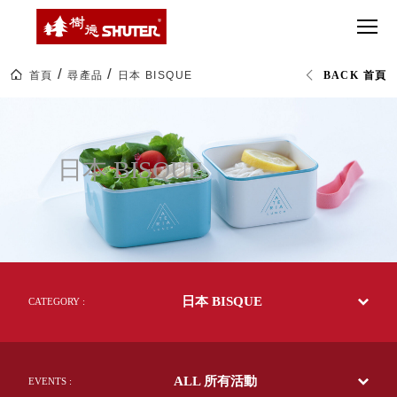
CT 專業重
間質感
SEE
Babbuza
MORE
型工具車
網美級
MILESTONE 樹
Dreamfactory|樹
德歷程
SCT-H不鏽
貨櫃屋
德收納學旅工場
鋼工具車
收納！
首頁
尋產品
日本 BISQUE
BACK 首頁
SWM-5不
居家收
NEWSPAPER 報紙
日
鏽鋼工作
納布置
MEDIA PRESS 多
本
BISQUE|orin
桌
必備
媒體
生
HK 掛板配
活
MAGAZINE 雜誌
日本 BISQUE
選
件．洞洞
SOCIAL CARE 公
物|
板配件
樹
益
德
超
HB 耐衝擊
AWARDS 獲獎榮耀
企
級
業-
分類置物
玩
MILESTONE 逐夢
熱
家
整理盒
銷
腳步
70
MS-HB 快
多
取車
日本 BISQUE
國
CATEGORY :
打
的
FO 掀開式
50
造
年
快取零物
CUSTOMIZED 樹
你
台
德客製
件分類盒
灣
的
ALL 所有活動
製
EVENTS :
MS-FO 快
樂
效