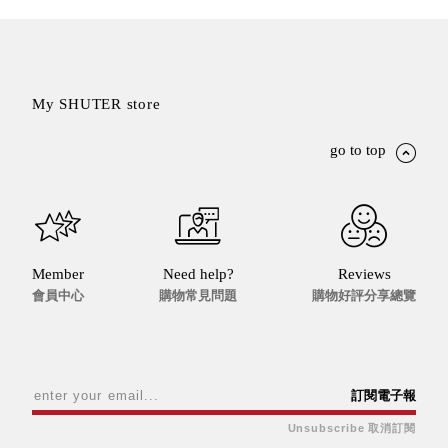
就靠
這展
Household
示架
居家生活
檔案
My SHUTER store
管
理，
斜取式收納
go to top
辦公
整理箱
室讓
MHB
工作
收納桶RB
效率
收纳整理箱
激升
KD
Member
Need help?
Reviews
小空
收納整理
會員中心
購物常見問題
購物好評分享總覽
間大
櫃．抽屜櫃
置
MB
物！
收纳整理盒
個人
DB
訂閱電子報
櫃機
玩具收纳整
能兼
Unsubscribe 取消訂閱
理組CB