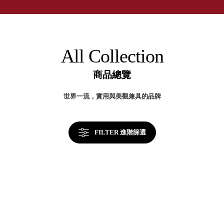
取分類車
率
高
客製化服務
提
RFO 快取
升
小
企業採購&聯名合作
關
旋轉架
角
鍵
RC 工業效
落
All Collection
率架．工
作站
商品總覽
WS 工作站
TM 模具存
商
世界一流，實用與美觀兼具的品牌
辦
放架
空
TW 刀具存
間
再
放
造
FILTER 進階篩選
HDC 專業
高荷重型
工具櫃
想擁
ESD 抗靜
有風
電零件櫃
格店
運送組裝
家的
費用
陳列
品味