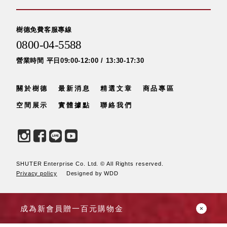
具風
收纳整理箱
格特
HA
色
折疊式收納
樹德免費客服專線
整理箱．籃
0800-04-5588
FB
營業時間 平日09:00-12:00 / 13:30-17:30
登高椅設計
打
椅CH
造
資源回收桶
關於樹德
最新消息
精選文章
商品專區
夢
想
HB
秘
空間展示
實體據點
聯絡我們
密
收纳整理手
基
提盒TB
地 !
車
收纳整理玲
庫
瓏盒PC
變
身
分格收納整
SHUTER Enterprise Co. Ltd. © All Rights reserved.
成
工
理盒（小集
Privacy policy
Designed by WDD
作
盒）SO
空
間
收纳整理加
成為新會員贈一百元購物金
購配件
樹德小物
多功