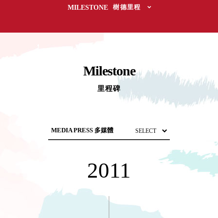
取分類車
MILESTONE
樹德里程
高
客製化服務
RFO 快取
小
企業採購&聯名合作
旋轉架
角
RC 工業效
落
率架．工
作站
Milestone
WS 工作站
TM 模具存
里程碑
商
辦
放架
空
TW 刀具存
間
再
放
造
HDC 專業
高荷重型
NEWSPAPER 報紙
工具櫃
想擁
MEDIA PRESS 多媒體
2011
ESD 抗靜
有風
MAGAZINE 雜誌
電零件櫃
格店
SOCIAL CARE 公益
運送組裝
家的
費用
陳列
AWARDS 獲獎榮耀
品味