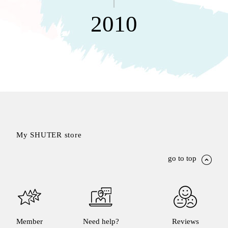
MILESTONE 逐夢腳步
就靠
2010
這展
Household
示架
居家生活
檔案
管
理，
斜取式收納
辦公
整理箱
室讓
MHB
工作
收納桶RB
效率
收纳整理箱
激升
KD
My SHUTER store
小空
收納整理
間大
櫃．抽屜櫃
go to top
置
MB
物！
收纳整理盒
個人
DB
櫃機
玩具收纳整
能兼
理組CB
Member
Need help?
Reviews