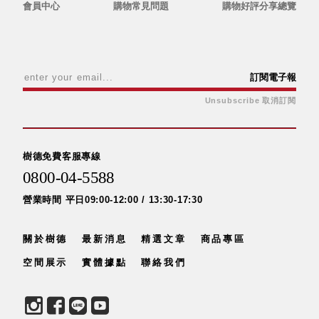
具風
收纳整理箱
會員中心
購物常見問題
購物好評分享總覽
格特
HA
色
折疊式收納
整理箱．籃
FB
訂閱電子報
登高椅設計
Unsubscribe 取消訂閱
打
椅CH
造
資源回收桶
夢
想
HB
秘
樹德免費客服專線
密
收纳整理手
基
0800-04-5588
提盒TB
地 !
車
收纳整理玲
庫
營業時間 平日09:00-12:00 / 13:30-17:30
瓏盒PC
變
身
分格收納整
成
關於樹德
最新消息
精選文章
商品專區
工
理盒（小集
作
盒）SO
空間展示
實體據點
聯絡我們
空
間
收纳整理加
購配件
樹德小物
多功