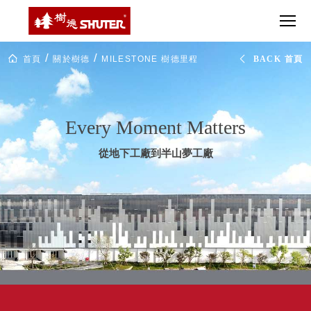
CT 專業重
間質感
SEE
Babbuza
MORE
型工具車
網美級
MILESTONE 樹
Dreamfactory|樹
德歷程
SCT-H不鏽
貨櫃屋
德收納學旅工場
SHUTER
鋼工具車
收納！
Milestone
首頁
關於樹德
MILESTONE 樹德里程
BACK 首頁
里
SWM-5不
居家收
NEWSPAPER 報紙
程
鏽鋼工作
納布置
碑
MEDIA PRESS 多
桌
必備
媒體
HK 掛板配
Every Moment Matters
MAGAZINE 雜誌
件．洞洞
SOCIAL CARE 公
板配件
從地下工廠到半山夢工廠
益
超
HB 耐衝擊
AWARDS 獲獎榮耀
級
分類置物
玩
MILESTONE 逐夢
家
整理盒
腳步
MS-HB 快
取車
打
FO 掀開式
造
快取零物
CUSTOMIZED 樹
你
德客製
件分類盒
的
MS-FO 快
樂