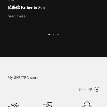
范保德 Father to Son
真
read more
rea
Storage 世界
收納
法國 Stacksto
丹麥
Roommate
日本 Yamato
japan
日本
LIBERALISTA
美國 Mordeco
My SHUTER store
美國 CAMINO
台灣 好物良品
go to top
台灣 奇鈺家居
CHYI YUH
台灣 日需百備