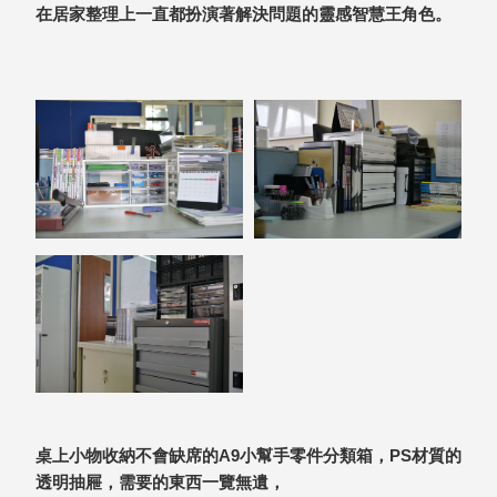
在居家整理上一直都扮演著解決問題的靈感智慧王角色。
盒
PB 筆
盒
SCB
療癒收
納小物
KDF
資料
夾．箱
oneu
桌上
3C收
納
OA 辦
公資料
樹德櫃
MC 手
桌上小物收納不會缺席的A9小幫手零件分類箱，PS材質的
機櫃
透明抽屜，需要的東西一覽無遺，