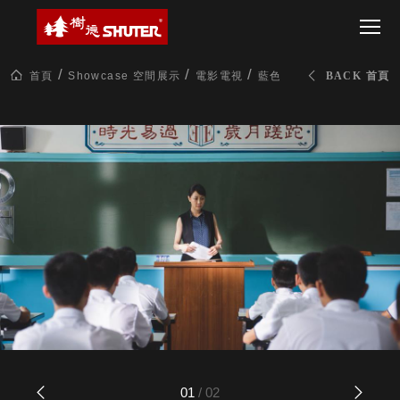
CT 專業重
間質感
SEE
Babbuza
MORE
型工具車
網美級
MILESTONE 樹
Dreamfactory|樹
德歷程
SCT-H不鏽
貨櫃屋
德收納學旅工場
鋼工具車
收納！
首頁
Showcase 空間展示
電影電視
藍色項圈 The Blue Chok
BACK 首頁
SWM-5不
居家收
NEWSPAPER 報紙
鏽鋼工作
納布置
MEDIA PRESS 多
桌
必備
媒體
HK 掛板配
MAGAZINE 雜誌
件．洞洞
SOCIAL CARE 公
板配件
益
超
HB 耐衝擊
AWARDS 獲獎榮耀
級
分類置物
玩
MILESTONE 逐夢
家
整理盒
腳步
MS-HB 快
取車
打
FO 掀開式
造
快取零物
CUSTOMIZED 樹
你
德客製
件分類盒
的
MS-FO 快
01
/
02
樂