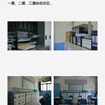
一層、二層、三層由你決定。
盒
HB 桌
上文具
盒
CS系
列
DCGH
防潮箱
DT 靜
謐極致
的桌上
收納
SFC密
碼鎖櫃
UC桌
邊收納
櫃
升降桌
系列