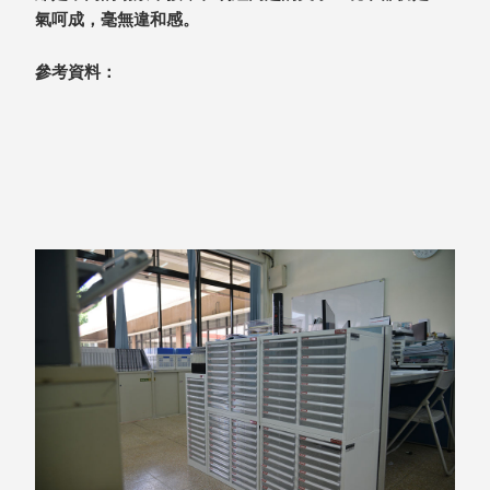
具風
收纳整理箱
氣呵成，毫無違和感。
格特
HA
色
折疊式收納
參考資料：
整理箱．籃
FB
登高椅設計
打
椅CH
造
資源回收桶
夢
想
HB
秘
密
收纳整理手
基
提盒TB
地 !
車
收纳整理玲
庫
瓏盒PC
變
身
分格收納整
成
工
理盒（小集
作
盒）SO
空
間
收纳整理加
購配件
樹德小物
多功