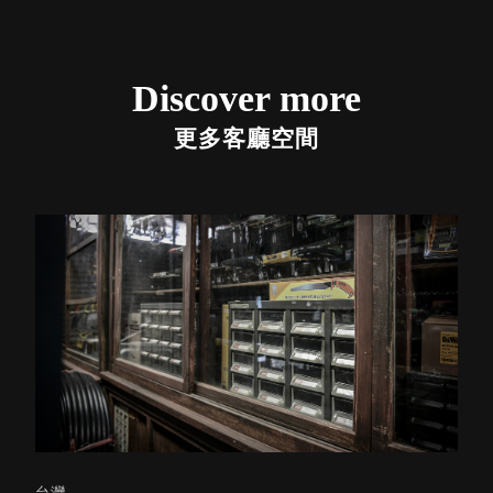
Stockholm
台灣 點睛設計
DOT DESIGN
Discover more
台灣 Xcellent
日本 HARIO
更多客廳空間
台灣 Verde
台灣 Lisscode
泰國
Chabatree
台灣 初芳宇
台灣 Love
Dear
台灣 只有蕨
台灣 Elevon 準
好拔
JADE DROP
美膚傘
ROKA
台灣,
台灣