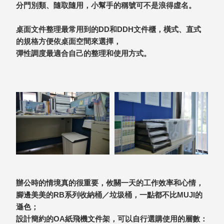
DU 密
分門別類、隨取隨用，小幫手的稱號可不是浪得虛名。
碼鎖資
料鐵櫃
桌面文件整理最常用到的DD和DDH文件櫃，橫式、直式
FC 密
的規格方便依桌面空間來選擇，
碼置物
彈性調度最適合自己的整理和使用方式。
櫃
SH 文
件車．
小櫃
SH 展
示架．
書架
SB 方
塊盒
SC收
辦公時的情境真的很重要，攸關一天的工作效率和心情，
纳整理
腳邊美美的RB系列收納桶／垃圾桶，一點都不比MUJI的
櫃．鞋
遜色；
櫃
設計簡約的OA紙飛機文件架，可以自行選購使用的層數：
L連環