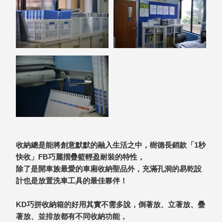
聯名重
辦公
磅登場
文具
樹德收納
A9 小
X
幫手零
Kingson
件分類
Artworks
箱
字體設計
DD 桌
個性風
上型文
樹德收納
件櫃
X
DDH
WODEN
桌上型
收納總是能將創意默默的融入生活之中，樹德長銷款「1秒
更添生活
橫式文
快收」FB巧麗摺疊籃輕盈耐裝的特性，
氛圍
件櫃
除了是開車族最愛的車廂收納聖品外，充滿孔洞的易乾設
OA 文
計也是放置洗車工具的最佳夥伴！
件桌上
分類架
KD巧拼收納箱的好用其實不需多說，倒著放、立著放、疊
OF 文
著放、並排放都有不同收納功能，
件隨身