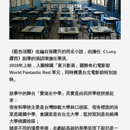
就靠
這展
Household
示架
居家生活
檔案
管
理，
斜取式收納
辦公
整理箱
《藍色項圈》改編自張耀升的同名小說，由擔任《 Lucy
室讓
MHB
露西》副導的張訓瑋擔任導演。
工作
收納桶RB
2018年上映，入圍韓國「富川影展」國際奇幻電影節
效率
收纳整理箱
World Fantastic Red 單元，同時獲選台北電影節特別放
激升
KD
映。
小空
收納整理
間大
櫃．抽屜櫃
故事中的舞台「愛迪生中學」其實是由四所學校拼接起
置
MB
來：
物！
收纳整理盒
宿舍和學校主景是台灣師範大學林口校區、宿舍裡面的浴
個人
DB
室是建國中學、會議室是在台北大學，監控室則是在銘傳
櫃機
玩具收纳整
大學桃園校區；
能兼
理組CB
雖是不同的場景串接，在劇組高超的美學呈現下卻仍是一