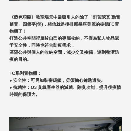
SB鈕
扣格盒
《藍色項圈》教室場景中最吸引人的除了「刻苦認真 勤奮
DU-2S
踏實」四個字(笑)，相信就是後排那幾座美麗的樹德FC置
雙開拉
物櫃了！
門櫃層
打造公共空間裡屬於自己的專屬收納，不僅為私人物品賦
架
予安全性，同時也符合防疫需求，
區隔公共與個人的收納空間，減少交叉接觸，達到整潔防
疫的目的。
Select 生活
FC系列置物櫃：
選物
● 安全性：可另加裝密碼鎖，毋須擔心鑰匙遺失。
● 抗菌性：O3 臭氧產生器的滅菌、除臭功能，提升後疫情
英國 W10
時期的保護力。
日本 BISQUE
斯洛維尼亞
EQUA
日本 Hacoa
台灣 SN°OVAE