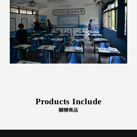
斯洛維尼亞
Rogaska
美國 July Nine
台灣
Techshower
西班牙
CRISTALINAS
台灣 Lilla Fe
德國
RIZENHOFF
台灣 檜木居
Cypress House
瑞典 Vakinme
澳洲 Koala
Products Include
Eco
關聯商品
瑞典 Sagaform
德國 Donkey
Products
瑞典 BOSIGN