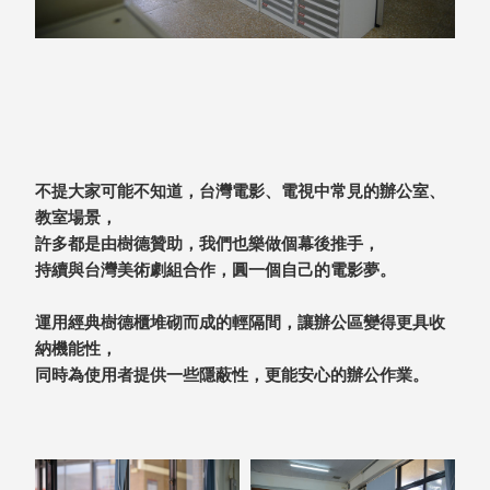
衣架
能工
推車
作
收纳整理分
桌，
類盒FO
夢想
收納整理糖
的起
果盒MD
點
折疊桌FT
工作
不提大家可能不知道，台灣電影、電視中常見的辦公室、
BB質感收
室必
教室場景，
納盒
備，
許多都是由樹德贊助，我們也樂做個幕後推手，
綠時尚聯名
移動
持續與台灣美術劇組合作，圓一個自己的電影夢。
小物
式工
手提袋&手
具收
運用經典樹德櫃堆砌而成的輕隔間，讓辦公區變得更具收
提籃系列LV
納
納機能性，
HF 摺疊購
同時為使用者提供一些隱蔽性，更能安心的辦公作業。
物車
樹德聯
名企劃
｜ 跨界
Office