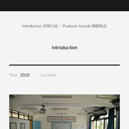
取分類車
高
客製化服務
RFO 快取
小
企業採購&聯名合作
旋轉架
角
RC 工業效
Introduction 空間介紹
Products Include 關聯商品
落
率架．工
作站
WS 工作站
Introduction
TM 模具存
商
辦
放架
空
TW 刀具存
間
再
放
Year
2018
Location
造
HDC 專業
高荷重型
工具櫃
想擁
ESD 抗靜
有風
電零件櫃
格店
運送組裝
家的
費用
陳列
品味