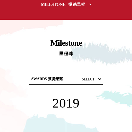
取分類車
MILESTONE
樹德里程
高
客製化服務
RFO 快取
小
企業採購&聯名合作
旋轉架
角
RC 工業效
落
率架．工
作站
Milestone
WS 工作站
TM 模具存
里程碑
商
辦
放架
空
TW 刀具存
間
再
放
造
HDC 專業
高荷重型
NEWSPAPER 報紙
工具櫃
想擁
MEDIA PRESS 多媒體
2019
ESD 抗靜
有風
MAGAZINE 雜誌
電零件櫃
格店
SOCIAL CARE 公益
運送組裝
家的
費用
陳列
AWARDS 獲獎榮耀
品味