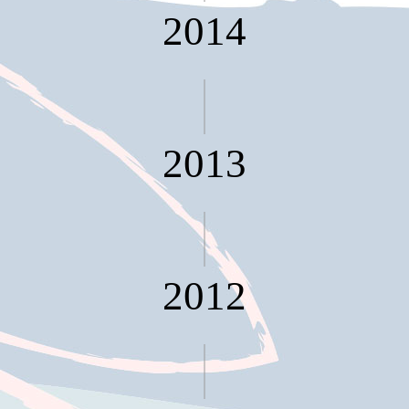
具風
收纳整理箱
2014
格特
HA
色
折疊式收納
整理箱．籃
FB
登高椅設計
打
椅CH
造
2013
資源回收桶
夢
想
HB
秘
密
收纳整理手
基
提盒TB
地 !
車
收纳整理玲
庫
瓏盒PC
變
2012
身
分格收納整
成
工
理盒（小集
作
盒）SO
空
間
收纳整理加
購配件
樹德小物
多功