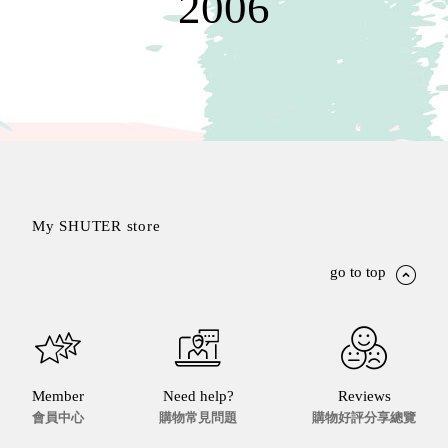
2006
聯名重
辦公
磅登場
文具
樹德收納
A9 小
X
幫手零
Kingson
件分類
Artworks
箱
字體設計
DD 桌
個性風
上型文
樹德收納
My SHUTER store
件櫃
X
DDH
WODEN
go to top
桌上型
更添生活
橫式文
氛圍
件櫃
OA 文
件桌上
Member
Need help?
Reviews
分類架
會員中心
購物常見問題
購物好評分享總覽
OF 文
件隨身