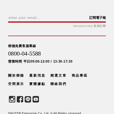
盒
PB 筆
訂閱電子報
盒
SCB
Unsubscribe 取消訂閱
療癒收
納小物
KDF
樹德免費客服專線
資料
0800-04-5588
夾．箱
oneu
營業時間 平日09:00-12:00 / 13:30-17:30
桌上
3C收
關於樹德
最新消息
精選文章
商品專區
納
空間展示
實體據點
聯絡我們
OA 辦
公資料
樹德櫃
MC 手
機櫃
SHUTER Enterprise Co. Ltd. © All Rights reserved.