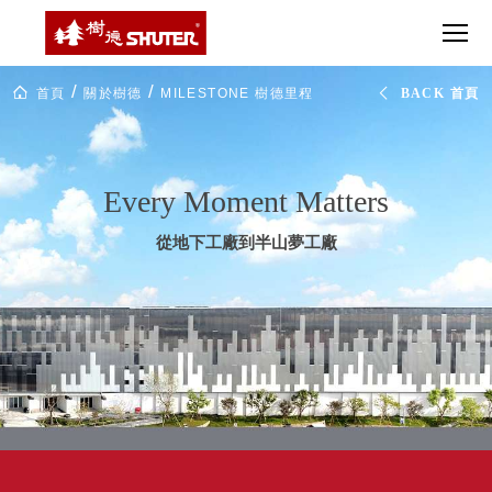
CT 專業重
間質感
SEE
Babbuza
MORE
型工具車
網美級
MILESTONE 樹
Dreamfactory|樹
德歷程
SCT-H不鏽
貨櫃屋
德收納學旅工場
SHUTER
鋼工具車
收納！
Milestone
首頁
關於樹德
MILESTONE 樹德里程
BACK 首頁
里
SWM-5不
居家收
NEWSPAPER 報紙
程
鏽鋼工作
納布置
碑
MEDIA PRESS 多
桌
必備
媒體
HK 掛板配
Every Moment Matters
MAGAZINE 雜誌
件．洞洞
SOCIAL CARE 公
板配件
從地下工廠到半山夢工廠
益
超
HB 耐衝擊
AWARDS 獲獎榮耀
級
分類置物
玩
MILESTONE 逐夢
家
整理盒
腳步
MS-HB 快
取車
打
FO 掀開式
造
快取零物
CUSTOMIZED 樹
你
德客製
件分類盒
的
MS-FO 快
樂