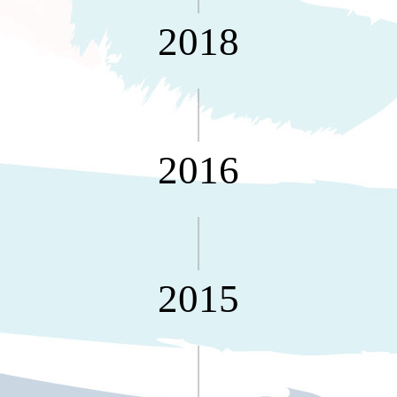
MILESTONE 逐夢腳步
就靠
2018
這展
Household
示架
居家生活
檔案
管
理，
斜取式收納
辦公
整理箱
2016
室讓
MHB
工作
收納桶RB
效率
收纳整理箱
激升
KD
小空
收納整理
間大
櫃．抽屜櫃
2015
置
MB
物！
收纳整理盒
個人
DB
櫃機
玩具收纳整
能兼
理組CB