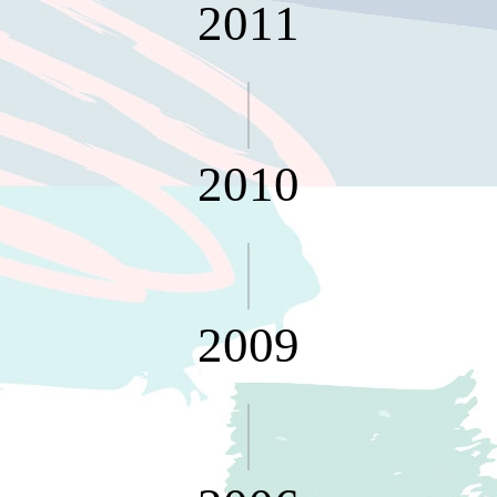
2011
衣架
能工
推車
作
收纳整理分
桌，
類盒FO
夢想
收納整理糖
的起
果盒MD
點
2010
折疊桌FT
工作
BB質感收
室必
納盒
備，
綠時尚聯名
移動
小物
式工
手提袋&手
具收
2009
提籃系列LV
納
HF 摺疊購
物車
樹德聯
名企劃
｜ 跨界
Office