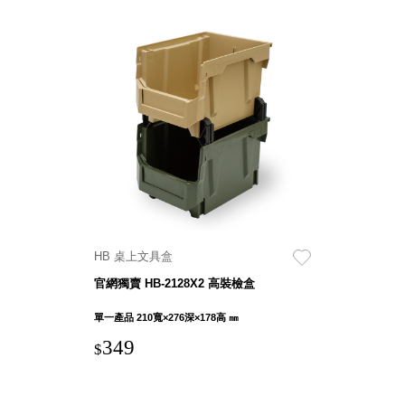
HB 桌上文具盒
官網獨賣 HB-2128X2 高裝檢盒
單一產品 210寬×276深×178高 ㎜
349
$