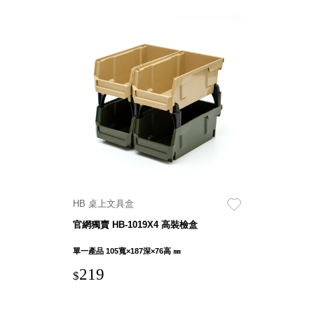
HB 桌上文具盒
官網獨賣 HB-1019X4 高裝檢盒
單一產品 105寬×187深×76高 ㎜
219
$