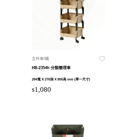
衣架
能工
推車
作
收纳整理分
桌，
類盒FO
夢想
收納整理糖
的起
果盒MD
點
折疊桌FT
工作
BB質感收
室必
文件車/櫃
納盒
備，
HB-2354h 分類整理車
綠時尚聯名
移動
小物
284寬 X 276深 X 805高 mm (單一尺寸)
式工
手提袋&手
具收
1,080
$
提籃系列LV
納
HF 摺疊購
物車
樹德聯
名企劃
｜ 跨界
Office