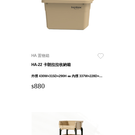
具風
收纳整理箱
格特
HA
色
折疊式收納
整理箱．籃
FB
登高椅設計
打
椅CH
造
資源回收桶
夢
HA 置物箱
想
HB
秘
HA-22 卡朗拉拉收納箱
密
收纳整理手
基
提盒TB
地 !
外徑 430W×315D×290H ㎜ 內徑 337W×228D×271H ㎜
車
收纳整理玲
庫
880
$
瓏盒PC
變
身
分格收納整
成
工
理盒（小集
作
盒）SO
空
間
收纳整理加
購配件
樹德小物
多功