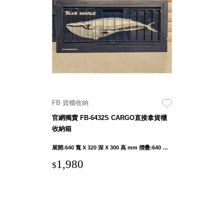
盒
PB 筆
盒
SCB
療癒收
納小物
KDF
資料
FB 貨櫃收納
夾．箱
官網獨賣 FB-6432S CARGO直接拿貨櫃
oneu
收納箱
桌上
3C收
展開:640 寬 X 320 深 X 300 高 mm 摺疊:640 寬 X 320 深 X 100 高 mm 內徑:600 寬 X 281 深 X 275 高 mm
納
1,980
$
OA 辦
公資料
樹德櫃
MC 手
機櫃