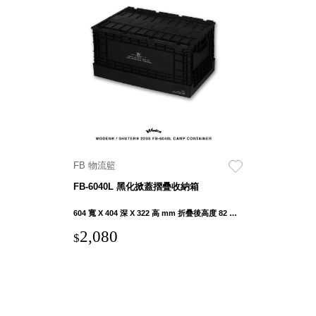
DU 密
碼鎖資
料鐵櫃
FC 密
碼置物
櫃
SH 文
件車．
小櫃
SH 展
FB 物流籃
示架．
FB-6040L 黑化掀蓋摺疊收納箱
書架
SB 方
604 寬 X 404 深 X 322 高 mm 折疊後高度 82 mm
塊盒
2,080
$
SC收
纳整理
櫃．鞋
櫃
L連環