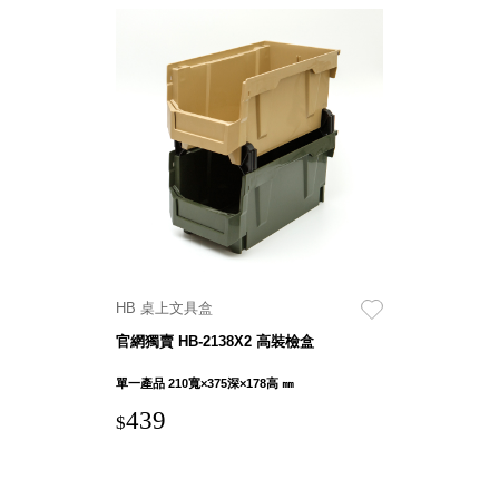
Dayneeds
台灣 立物創意
台灣 Aholic
台灣 洛陽紙櫃
SOTHING 向
物
台灣 ZENLET
台灣 LIGHT
WAY
台灣 Moosy
Life
HB 桌上文具盒
台灣 LuvHome
德國 TROIKA
官網獨賣 HB-2138X2 高裝檢盒
單一產品 210寬×375深×178高 ㎜
439
$