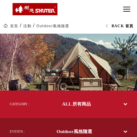
CT 專業重
間質感
SEE
Babbuza
MORE
型工具車
網美級
MILESTONE 樹
Dreamfactory|樹
德歷程
SCT-H不鏽
貨櫃屋
德收納學旅工場
鋼工具車
收納！
首頁
活動
Outdoor風格隨選
BACK 首頁
SWM-5不
居家收
NEWSPAPER 報紙
樹
鏽鋼工作
納布置
MEDIA PRESS 多
德
SHUTER
桌
必備
媒體
台
HK 掛板配
灣
MAGAZINE 雜誌
57
件．洞洞
SOCIAL CARE 公
年
板配件
收
益
納
超
HB 耐衝擊
AWARDS 獲獎榮耀
第
級
一
分類置物
玩
MILESTONE 逐夢
品
家
整理盒
牌
腳步
|
MS-HB 快
官
取車
ALL 所有商品
方
CATEGORY :
打
網
FO 掀開式
站
造
及
快取零物
CUSTOMIZED 樹
你
網
德客製
件分類盒
路
的
Outdoor風格隨選
旗
EVENTS :
MS-FO 快
樂
艦