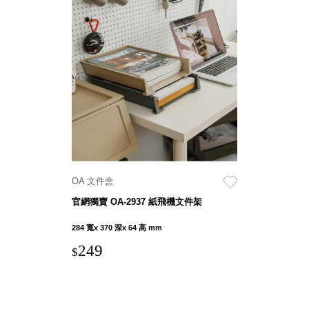
Stockholm
台灣 點睛設計
DOT DESIGN
台灣 Xcellent
日本 HARIO
台灣 Verde
台灣 Lisscode
泰國
Chabatree
台灣 初芳宇
台灣 Love
OA 文件盒
Dear
官網獨賣 OA-2937 紙飛機文件架
台灣 只有蕨
台灣 Elevon 準
284 寬x 370 深x 64 高 mm
好拔
249
$
JADE DROP
美膚傘
ROKA