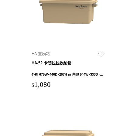
就靠
這展
Household
示架
居家生活
檔案
管
理，
斜取式收納
辦公
整理箱
HA 置物箱
室讓
MHB
HA-52 卡朗拉拉收納箱
工作
收納桶RB
效率
收纳整理箱
外徑 675W×440D×297H ㎜ 內徑 544W×333D×271H ㎜
激升
KD
1,080
$
小空
收納整理
間大
櫃．抽屜櫃
置
MB
物！
收纳整理盒
個人
DB
櫃機
玩具收纳整
能兼
理組CB