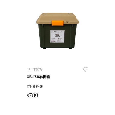
Storage 世界
收納
法國 Stacksto
丹麥
Roommate
日本 Yamato
japan
OB 休閒箱
日本
LIBERALISTA
OB-4736休閒箱
美國 Mordeco
477*353*405
美國 CAMINO
780
台灣 好物良品
$
台灣 奇鈺家居
CHYI YUH
台灣 日需百備