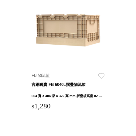
SB鈕
扣格盒
DU-2S
雙開拉
門櫃層
架
Select 生活
FB 物流籃
選物
官網獨賣 FB-6040L摺疊物流箱
英國 W10
604 寬 X 404 深 X 322 高 mm 折疊後高度 82 mm
日本 BISQUE
1,280
$
斯洛維尼亞
EQUA
日本 Hacoa
台灣 SN°OVAE