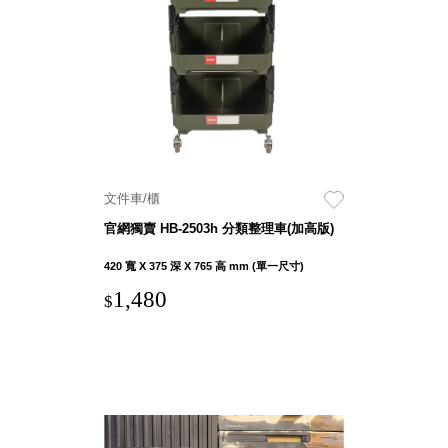
聯名重
辦公
磅登場
文具
樹德收納
A9 小
X
幫手零
Kingson
件分類
Artworks
箱
字體設計
DD 桌
文件車/櫃
個性風
上型文
樹德收納
官網獨賣 HB-2503h 分類整理車(加高版)
件櫃
X
DDH
420 寬 X 375 深 X 765 高 mm (單一尺寸)
WODEN
桌上型
1,480
更添生活
$
橫式文
氛圍
件櫃
OA 文
件桌上
分類架
OF 文
件隨身