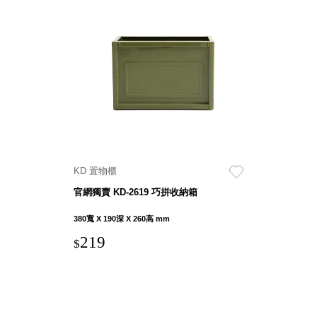
盒
HB 桌
上文具
盒
CS系
列
DCGH
防潮箱
DT 靜
謐極致
KD 置物櫃
的桌上
官網獨賣 KD-2619 巧拼收納箱
收納
SFC密
380寬 X 190深 X 260高 mm
碼鎖櫃
219
$
UC桌
邊收納
櫃
升降桌
系列