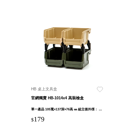
HB 桌上文具盒
官網獨賣 HB-1014x4 高裝檢盒
單一產品 105寬×137深×76高 ㎜ 組立後外徑： 107寬×137深×283.5高 ㎜
179
$