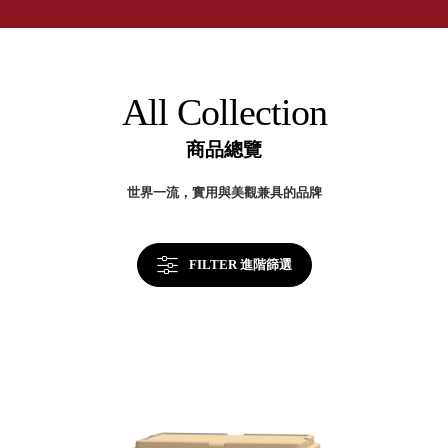
取分類車
店
高
客製化服務
RFO 快取
小
企業採購&聯名合作
旋轉架
角
RC 工業效
落
All Collection
率架．工
作站
商品總覽
WS 工作站
TM 模具存
商
世界一流，實用與美觀兼具的品牌
辦
放架
空
TW 刀具存
間
再
放
造
FILTER 進階篩選
HDC 專業
高荷重型
工具櫃
想擁
ESD 抗靜
有風
電零件櫃
格店
運送組裝
家的
費用
陳列
品味