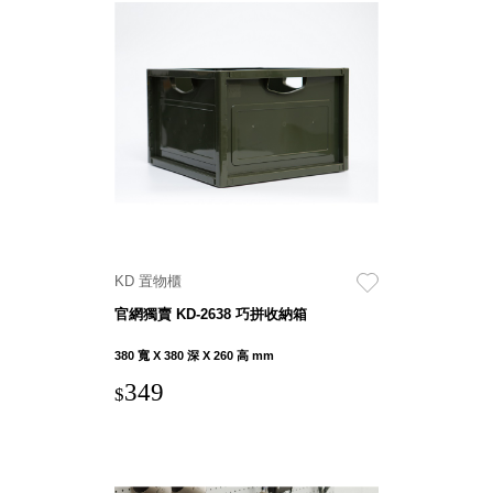
斯洛維尼亞
Rogaska
美國 July Nine
台灣
Techshower
西班牙
CRISTALINAS
台灣 Lilla Fe
德國
RIZENHOFF
台灣 檜木居
KD 置物櫃
Cypress House
官網獨賣 KD-2638 巧拼收納箱
瑞典 Vakinme
澳洲 Koala
380 寬 X 380 深 X 260 高 mm
Eco
349
$
瑞典 Sagaform
德國 Donkey
Products
瑞典 BOSIGN