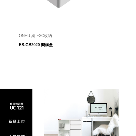
美國 Mordeco
美國 CAMINO
台灣 好物良品
台灣 奇鈺家居 CHYI YUH
台灣 日需百備 Dayneeds
ONEU 桌上3C收納
200寬 X 200深 X 54.4高 mm
台灣 立物創意
ES-GB2020 樂構盒
459
$
台灣 Aholic
台灣 洛陽紙櫃
SOTHING 向物
台灣 ZENLET
台灣 LIGHT WAY
台灣 Moosy Life
台灣 LuvHome
德國 TROIKA