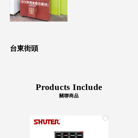
具風
收纳整理箱
格特
HA
色
折疊式收納
整理箱．籃
FB
登高椅設計
打
椅CH
台東街頭
造
資源回收桶
夢
想
HB
秘
密
收纳整理手
基
提盒TB
地 !
車
收纳整理玲
Products Include
庫
瓏盒PC
變
身
關聯商品
分格收納整
成
工
理盒（小集
作
盒）SO
空
間
收纳整理加
購配件
樹德小物
多功