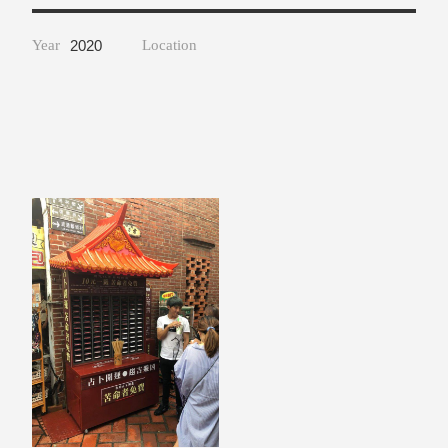
取分類車
高
客製化服務
RFO 快取
小
企業採購&聯名合作
Year
2020
Location
旋轉架
角
RC 工業效
落
率架．工
作站
WS 工作站
TM 模具存
商
辦
放架
空
TW 刀具存
間
再
放
造
HDC 專業
高荷重型
工具櫃
想擁
ESD 抗靜
有風
電零件櫃
格店
運送組裝
家的
費用
陳列
品味