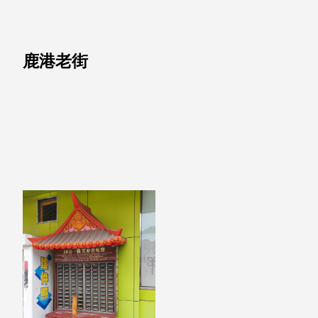
就靠
這展
Household
示架
居家生活
鹿港老街
檔案
管
理，
斜取式收納
辦公
整理箱
室讓
MHB
工作
收納桶RB
效率
收纳整理箱
激升
KD
小空
收納整理
間大
櫃．抽屜櫃
置
MB
物！
收纳整理盒
個人
DB
櫃機
玩具收纳整
能兼
理組CB