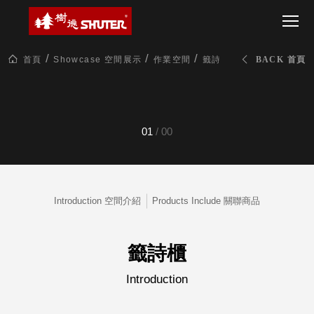
CT 專業重
間質感
SEE
Babbuza
MORE
型工具車
網美級
MILESTONE 樹
Dreamfactory|樹
德歷程
SCT-H不鏽
貨櫃屋
德收納學旅工場
鋼工具車
收納！
首頁
Showcase 空間展示
作業空間
籤詩櫃
BACK 首頁
SWM-5不
居家收
NEWSPAPER 報紙
鏽鋼工作
納布置
MEDIA PRESS 多
桌
必備
媒體
HK 掛板配
MAGAZINE 雜誌
01
/
00
件．洞洞
SOCIAL CARE 公
板配件
益
超
HB 耐衝擊
AWARDS 獲獎榮耀
級
分類置物
玩
MILESTONE 逐夢
家
Introduction 空間介紹
Products Include 關聯商品
整理盒
腳步
MS-HB 快
取車
打
籤詩櫃
FO 掀開式
造
快取零物
CUSTOMIZED 樹
你
Introduction
德客製
件分類盒
的
MS-FO 快
樂