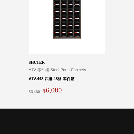
衣架
能工
推車
作
收纳整理分
桌，
類盒FO
夢想
收納整理糖
的起
果盒MD
點
折疊桌FT
工作
BB質感收
室必
納盒
SHUTER
備，
綠時尚聯名
A7V 零件櫃 Steel Parts Cabinets
移動
小物
式工
A7V-448 四排 48格 零件箱
手提袋&手
具收
6,080
提籃系列LV
6,480
納
HF 摺疊購
物車
樹德聯
名企劃
｜ 跨界
Office