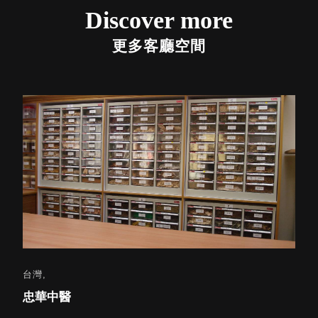
聯名重
辦公
磅登場
Discover more
文具
更多客廳空間
樹德收納
A9 小
X
幫手零
Kingson
件分類
Artworks
箱
字體設計
DD 桌
個性風
上型文
樹德收納
件櫃
X
DDH
WODEN
桌上型
更添生活
橫式文
氛圍
件櫃
OA 文
件桌上
台灣,
台灣
分類架
忠華中醫
員工
OF 文
件隨身