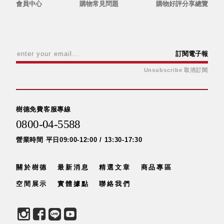
會員中心
購物常見問題
購物好評分享總覽
DU 密
碼鎖資
料鐵櫃
FC 密
碼置物
訂閱電子報
櫃
Unsubscribe 取消訂閱
SH 文
件車．
小櫃
樹德免費客服專線
SH 展
0800-04-5588
示架．
書架
營業時間 平日09:00-12:00 / 13:30-17:30
SB 方
塊盒
關於樹德
最新消息
精選文章
商品專區
SC收
空間展示
實體據點
聯絡我們
纳整理
櫃．鞋
櫃
L連環