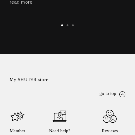
read more
rea
盒
PB 筆
盒
SCB
療癒收
納小物
KDF
資料
夾．箱
oneu
My SHUTER store
桌上
3C收
go to top
納
OA 辦
公資料
樹德櫃
MC 手
機櫃
Member
Need help?
Reviews