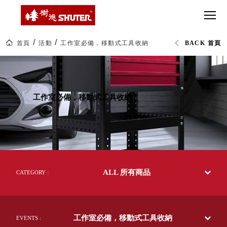
CT 專業重
間質感
SEE
Babbuza
MORE
型工具車
網美級
MILESTONE 樹
Dreamfactory|樹
德歷程
SCT-H不鏽
貨櫃屋
德收納學旅工場
鋼工具車
收納！
首頁
活動
工作室必備，移動式工具收納
BACK 首頁
SWM-5不
居家收
NEWSPAPER 報紙
工
鏽鋼工作
納布置
MEDIA PRESS 多
作
室
桌
必備
媒體
必
HK 掛板配
備，
MAGAZINE 雜誌
工作室必備，移動式工具收納
移
件．洞洞
SOCIAL CARE 公
動
板配件
式
益
工
超
HB 耐衝擊
AWARDS 獲獎榮耀
具
級
收
分類置物
玩
MILESTONE 逐夢
納|
家
整理盒
樹
腳步
德
MS-HB 快
SHUTER
取車
ALL 所有商品
台
CATEGORY :
打
灣
FO 掀開式
50
造
年
快取零物
CUSTOMIZED 樹
你
收
德客製
件分類盒
納
的
工作室必備，移動式工具收納
第
EVENTS :
MS-FO 快
樂
一