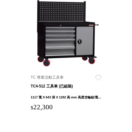
Stockholm
台灣 點睛設計
DOT DESIGN
台灣 Xcellent
日本 HARIO
台灣 Verde
台灣 Lisscode
泰國
Chabatree
台灣 初芳宇
台灣 Love
TC 專業活動工具車
Dear
TC4-512 工具車 (已組裝)
台灣 只有蕨
台灣 Elevon 準
1117 寬 X 643 深 X 1292 高 mm 高度含輪組/寬度含手把
好拔
22,300
$
JADE DROP
美膚傘
ROKA