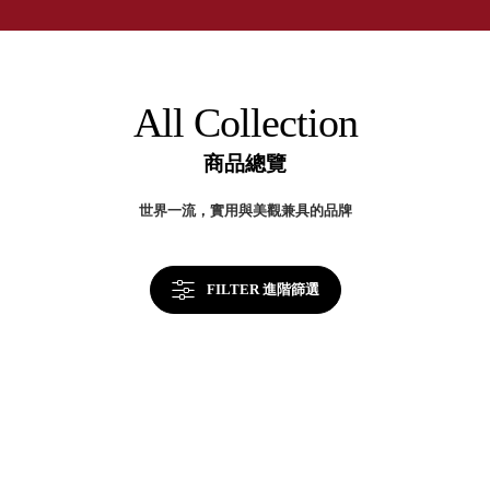
取分類車
品
高
客製化服務
牌
RFO 快取
收
小
企業採購&聯名合作
納|
旋轉架
角
官
RC 工業效
方
落
All Collection
網
率架．工
站
作站
及
商品總覽
網
WS 工作站
路
旗
TM 模具存
商
世界一流，實用與美觀兼具的品牌
艦
辦
放架
店
空
TW 刀具存
間
再
放
造
FILTER 進階篩選
HDC 專業
高荷重型
工具櫃
想擁
ESD 抗靜
有風
電零件櫃
格店
運送組裝
家的
費用
陳列
品味