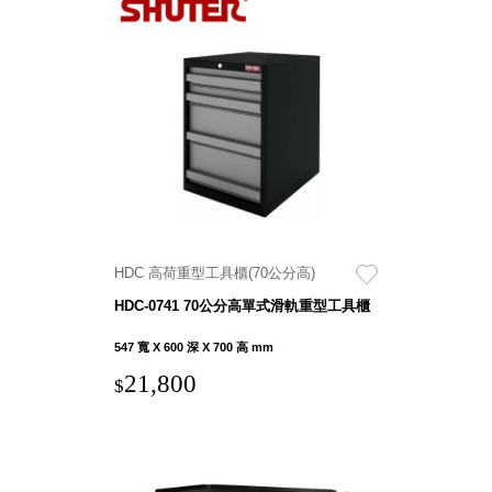
SB鈕
扣格盒
DU-2S
雙開拉
門櫃層
架
Select 生活
HDC 高荷重型工具櫃(70公分高)
選物
HDC-0741 70公分高單式滑軌重型工具櫃
英國 W10
547 寬 X 600 深 X 700 高 mm
日本 BISQUE
21,800
$
斯洛維尼亞
EQUA
日本 Hacoa
台灣 SN°OVAE