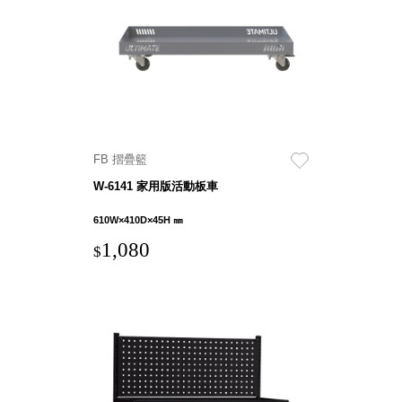
就靠
這展
Household
示架
居家生活
檔案
管
理，
斜取式收納
辦公
整理箱
FB 摺疊籃
室讓
MHB
W-6141 家用版活動板車
工作
收納桶RB
效率
收纳整理箱
610W×410D×45H ㎜
激升
KD
1,080
$
小空
收納整理
間大
櫃．抽屜櫃
置
MB
物！
收纳整理盒
個人
DB
櫃機
玩具收纳整
能兼
理組CB