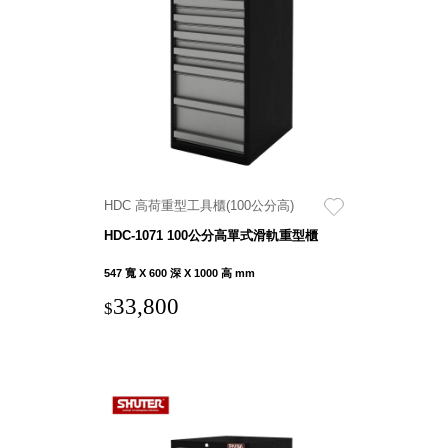
盒
PB 筆
盒
SCB
療癒收
納小物
KDF
資料
HDC 高荷重型工具櫃(100公分高)
夾．箱
HDC-1071 100公分高單式滑軌重型櫃
oneu
桌上
547 寬 X 600 深 X 1000 高 mm
3C收
33,800
$
納
OA 辦
公資料
樹德櫃
MC 手
機櫃