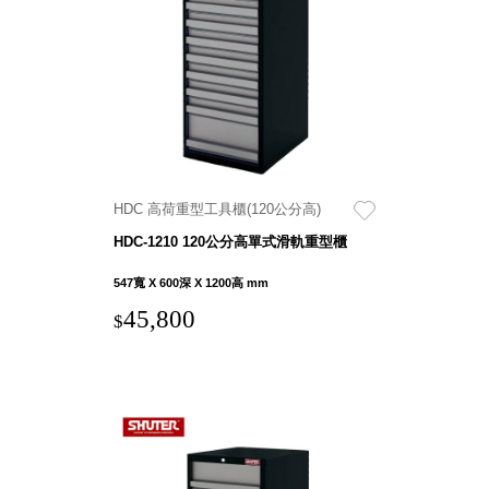
衣架
能工
推車
作
收纳整理分
桌，
類盒FO
夢想
收納整理糖
的起
果盒MD
點
折疊桌FT
工作
BB質感收
室必
HDC 高荷重型工具櫃(120公分高)
納盒
備，
HDC-1210 120公分高單式滑軌重型櫃
綠時尚聯名
移動
小物
547寬 X 600深 X 1200高 mm
式工
手提袋&手
具收
45,800
$
提籃系列LV
納
HF 摺疊購
物車
樹德聯
名企劃
｜ 跨界
Office