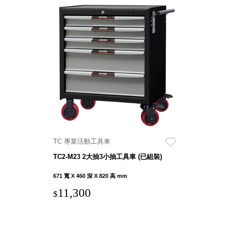
Dayneeds
台灣 立物創意
台灣 Aholic
台灣 洛陽紙櫃
SOTHING 向
物
台灣 ZENLET
台灣 LIGHT
WAY
台灣 Moosy
Life
TC 專業活動工具車
台灣 LuvHome
德國 TROIKA
TC2-M23 2大抽3小抽工具車 (已組裝)
671 寬 X 460 深 X 820 高 mm
11,300
$