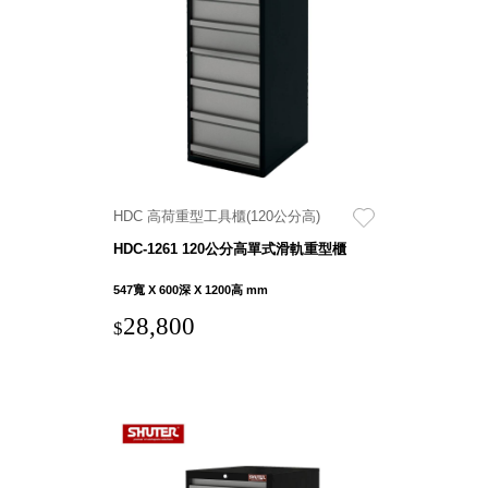
聯名重
辦公
磅登場
文具
樹德收納
A9 小
X
幫手零
Kingson
件分類
Artworks
箱
字體設計
DD 桌
HDC 高荷重型工具櫃(120公分高)
個性風
上型文
樹德收納
HDC-1261 120公分高單式滑軌重型櫃
件櫃
X
DDH
547寬 X 600深 X 1200高 mm
WODEN
桌上型
28,800
更添生活
$
橫式文
氛圍
件櫃
OA 文
件桌上
分類架
OF 文
件隨身