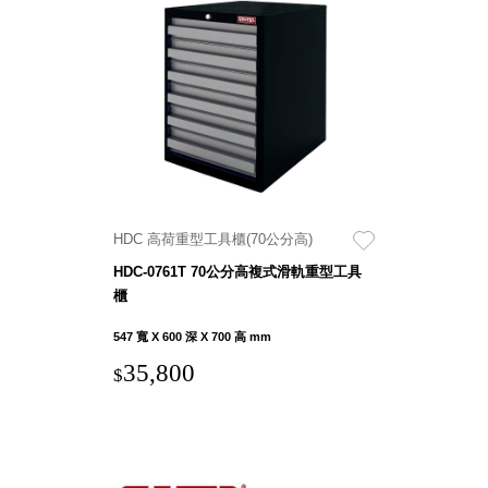
盒
HB 桌
上文具
盒
CS系
列
DCGH
防潮箱
DT 靜
HDC 高荷重型工具櫃(70公分高)
謐極致
HDC-0761T 70公分高複式滑軌重型工具
的桌上
櫃
收納
SFC密
547 寬 X 600 深 X 700 高 mm
碼鎖櫃
35,800
$
UC桌
邊收納
櫃
升降桌
系列