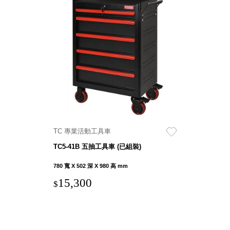
斯洛維尼亞
Rogaska
美國 July Nine
台灣
Techshower
西班牙
CRISTALINAS
台灣 Lilla Fe
德國
RIZENHOFF
台灣 檜木居
TC 專業活動工具車
Cypress House
TC5-41B 五抽工具車 (已組裝)
瑞典 Vakinme
澳洲 Koala
780 寬 X 502 深 X 980 高 mm
Eco
15,300
$
瑞典 Sagaform
德國 Donkey
Products
瑞典 BOSIGN