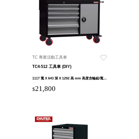
具風
收纳整理箱
格特
HA
色
折疊式收納
整理箱．籃
FB
登高椅設計
打
椅CH
造
資源回收桶
夢
TC 專業活動工具車
想
HB
秘
TC4-512 工具車 (DIY)
密
收纳整理手
基
提盒TB
地 !
1117 寬 X 643 深 X 1292 高 mm 高度含輪組/寬度含手把
車
收纳整理玲
庫
21,800
$
瓏盒PC
變
身
分格收納整
成
工
理盒（小集
作
盒）SO
空
間
收纳整理加
購配件
樹德小物
多功