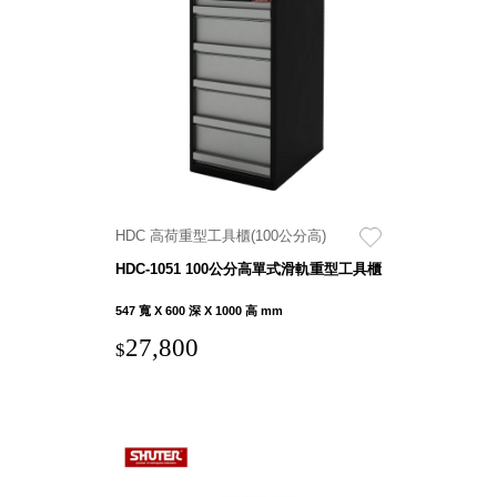
DU 密
碼鎖資
料鐵櫃
FC 密
碼置物
櫃
SH 文
件車．
小櫃
HDC 高荷重型工具櫃(100公分高)
SH 展
HDC-1051 100公分高單式滑軌重型工具櫃
示架．
書架
547 寬 X 600 深 X 1000 高 mm
SB 方
27,800
$
塊盒
SC收
纳整理
櫃．鞋
櫃
L連環