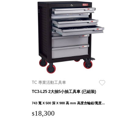
Storage 世界
收納
法國 Stacksto
丹麥
Roommate
日本 Yamato
japan
TC 專業活動工具車
日本
LIBERALISTA
TC3-L25 2大抽5小抽工具車 (已組裝)
美國 Mordeco
743 寬 X 500 深 X 988 高 mm 高度含輪組/寬度含手把
美國 CAMINO
18,300
台灣 好物良品
$
台灣 奇鈺家居
CHYI YUH
台灣 日需百備