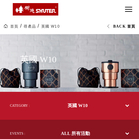
CT 專業重
間質感
SEE
Babbuza
MORE
型工具車
網美級
MILESTONE 樹
Dreamfactory|樹
德歷程
SCT-H不鏽
貨櫃屋
德收納學旅工場
鋼工具車
收納！
首頁
尋產品
英國 W10
BACK 首頁
SWM-5不
居家收
NEWSPAPER 報紙
英
鏽鋼工作
納布置
MEDIA PRESS 多
國
W10|orin
桌
必備
媒體
生
HK 掛板配
活
MAGAZINE 雜誌
英國 W10
選
件．洞洞
SOCIAL CARE 公
物|
板配件
樹
益
德
超
HB 耐衝擊
AWARDS 獲獎榮耀
企
級
業-
分類置物
玩
MILESTONE 逐夢
熱
家
整理盒
銷
腳步
70
MS-HB 快
多
取車
英國 W10
國
CATEGORY :
打
的
FO 掀開式
50
造
年
快取零物
CUSTOMIZED 樹
你
台
德客製
件分類盒
灣
的
ALL 所有活動
製
EVENTS :
MS-FO 快
樂
效