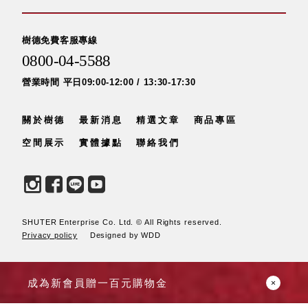
具風
收纳整理箱
格特
HA
色
折疊式收納
樹德免費客服專線
整理箱．籃
0800-04-5588
FB
營業時間 平日09:00-12:00 / 13:30-17:30
登高椅設計
打
椅CH
造
資源回收桶
關於樹德
最新消息
精選文章
商品專區
夢
想
HB
秘
空間展示
實體據點
聯絡我們
密
收纳整理手
基
提盒TB
地 !
車
收纳整理玲
庫
瓏盒PC
變
身
分格收納整
SHUTER Enterprise Co. Ltd. © All Rights reserved.
成
工
理盒（小集
Privacy policy
Designed by WDD
作
盒）SO
空
間
收纳整理加
成為新會員贈一百元購物金
購配件
樹德小物
多功