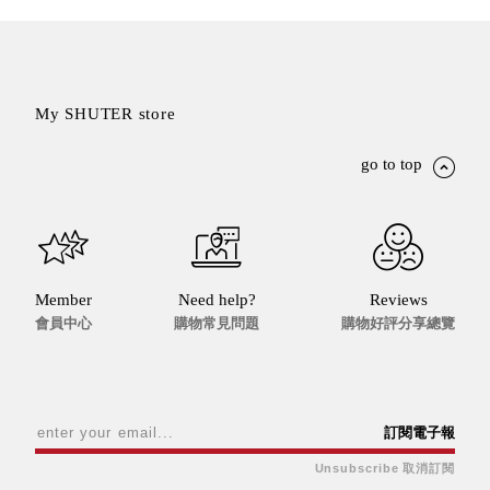
就靠
這展
Household
示架
居家生活
檔案
My SHUTER store
管
理，
斜取式收納
go to top
辦公
整理箱
室讓
MHB
工作
收納桶RB
效率
收纳整理箱
激升
KD
Member
Need help?
Reviews
小空
收納整理
會員中心
購物常見問題
購物好評分享總覽
間大
櫃．抽屜櫃
置
MB
物！
收纳整理盒
個人
DB
訂閱電子報
櫃機
玩具收纳整
能兼
Unsubscribe 取消訂閱
理組CB