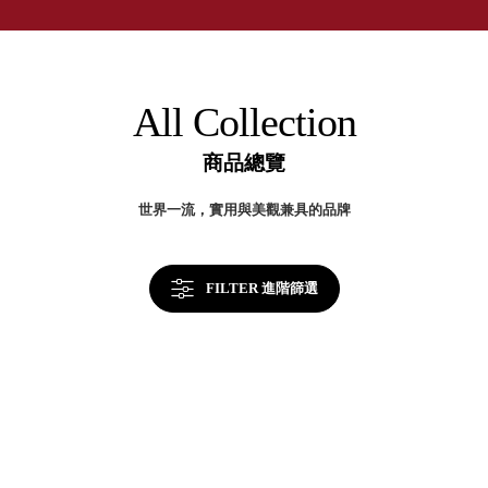
取分類車
率
高
客製化服務
提
RFO 快取
升
小
企業採購&聯名合作
關
旋轉架
角
鍵
RC 工業效
落
All Collection
率架．工
作站
商品總覽
WS 工作站
TM 模具存
商
世界一流，實用與美觀兼具的品牌
辦
放架
空
TW 刀具存
間
再
放
造
FILTER 進階篩選
HDC 專業
高荷重型
工具櫃
想擁
ESD 抗靜
有風
電零件櫃
格店
運送組裝
家的
費用
陳列
品味