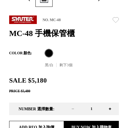
取分類車
高
客製化服務
RFO 快取
小
企業採購&聯名合作
旋轉架
角
NO. MC-48
RC 工業效
落
率架．工
MC-48 手機保管櫃
作站
WS 工作站
TM 模具存
商
COLOR 顏色:
辦
放架
空
TW 刀具存
黑/白
剩下
3
個
間
再
放
造
HDC 專業
SALE $5,180
高荷重型
PRICE $5,480
工具櫃
想擁
ESD 抗靜
有風
電零件櫃
格店
NUMBER 選擇數量:
運送組裝
家的
費用
陳列
品味
ADD RFQ 加入詢價
BUY NOW 加入購物車