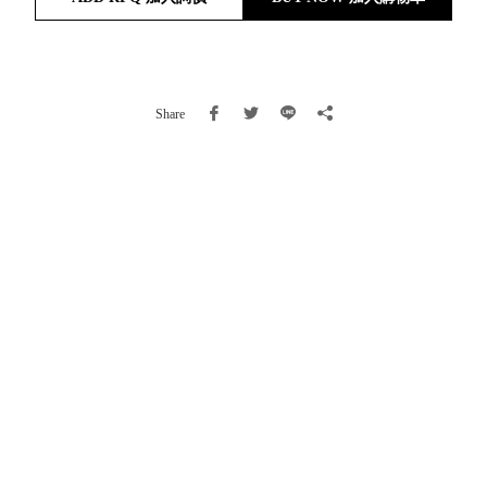
就靠
這展
Household
示架
居家生活
檔案
Share
管
理，
斜取式收納
辦公
整理箱
室讓
MHB
工作
收納桶RB
效率
收纳整理箱
激升
KD
小空
收納整理
間大
櫃．抽屜櫃
置
MB
物！
收纳整理盒
個人
DB
櫃機
玩具收纳整
能兼
理組CB