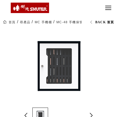
CT 專業重
間質感
SEE
Babbuza
MORE
型工具車
網美級
MILESTONE 樹
Dreamfactory|樹
德歷程
SCT-H不鏽
貨櫃屋
德收納學旅工場
鋼工具車
收納！
首頁
尋產品
MC 手機櫃
MC-48 手機保管櫃
BACK 首頁
SWM-5不
居家收
NEWSPAPER 報紙
鏽鋼工作
納布置
MEDIA PRESS 多
桌
必備
媒體
HK 掛板配
MAGAZINE 雜誌
件．洞洞
SOCIAL CARE 公
板配件
益
超
HB 耐衝擊
AWARDS 獲獎榮耀
級
分類置物
玩
MILESTONE 逐夢
家
整理盒
腳步
MS-HB 快
取車
打
FO 掀開式
造
快取零物
CUSTOMIZED 樹
你
德客製
件分類盒
的
MS-FO 快
樂