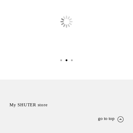
就靠
這展
Household
示架
居家生活
檔案
管
理，
斜取式收納
辦公
整理箱
室讓
MHB
工作
收納桶RB
效率
收纳整理箱
激升
KD
小空
收納整理
間大
櫃．抽屜櫃
置
MB
My SHUTER store
物！
收纳整理盒
個人
DB
go to top
櫃機
玩具收纳整
能兼
理組CB