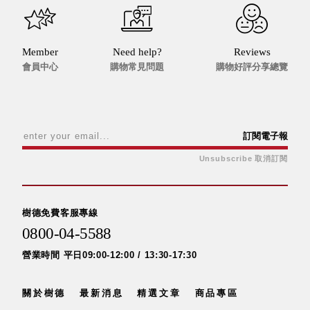
具風
收纳整理箱
格特
HA
色
折疊式收納
Member
Need help?
Reviews
整理箱．籃
會員中心
購物常見問題
購物好評分享總覽
FB
登高椅設計
打
椅CH
造
資源回收桶
夢
想
訂閱電子報
HB
秘
密
收纳整理手
Unsubscribe 取消訂閱
基
提盒TB
地 !
車
收纳整理玲
庫
瓏盒PC
變
樹德免費客服專線
身
分格收納整
成
0800-04-5588
工
理盒（小集
作
盒）SO
營業時間 平日09:00-12:00 / 13:30-17:30
空
間
收纳整理加
購配件
關於樹德
最新消息
精選文章
商品專區
樹德小物
多功