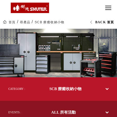
CT 專業重
間質感
SEE
Babbuza
MORE
型工具車
網美級
MILESTONE 樹
Dreamfactory|樹
德歷程
SCT-H不鏽
貨櫃屋
德收納學旅工場
鋼工具車
收納！
首頁
尋產品
SCB 療癒收納小物
BACK 首頁
SWM-5不
居家收
NEWSPAPER 報紙
SCB
鏽鋼工作
納布置
MEDIA PRESS 多
療
癒
桌
必備
媒體
收
HK 掛板配
納
MAGAZINE 雜誌
小
件．洞洞
SOCIAL CARE 公
物|livinbox
板配件
辦
益
公
超
HB 耐衝擊
AWARDS 獲獎榮耀
文
級
具|
分類置物
玩
MILESTONE 逐夢
樹
家
整理盒
德
腳步
企
MS-HB 快
業-
取車
SCB 療癒收納小物
熱
CATEGORY :
打
銷
FO 掀開式
70
造
多
快取零物
CUSTOMIZED 樹
你
國
德客製
件分類盒
的
的
ALL 所有活動
50
EVENTS :
MS-FO 快
樂
年