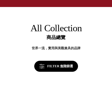
取分類車
台
高
客製化服務
灣
RFO 快取
製
小
企業採購&聯名合作
收
旋轉架
角
納
RC 工業效
美
落
All Collection
學
率架．工
作站
商品總覽
WS 工作站
TM 模具存
商
世界一流，實用與美觀兼具的品牌
辦
放架
空
TW 刀具存
間
再
放
造
FILTER 進階篩選
HDC 專業
高荷重型
工具櫃
想擁
ESD 抗靜
有風
電零件櫃
格店
運送組裝
家的
費用
陳列
品味