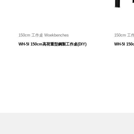
美國 Mordeco
美國 CAMINO
台灣 好物良品
台灣 奇鈺家居 CHYI YUH
台灣 日需百備 Dayneeds
150cm 工作桌 Woekbenches
150cm 工作
1510 寬 X 754 深 X 800 高 mm
15
台灣 立物創意
WH-5I 150cm高荷重型鋼製工作桌(DIY)
WH-5I 
10,800
$
台灣 Aholic
台灣 洛陽紙櫃
SOTHING 向物
台灣 ZENLET
台灣 LIGHT WAY
台灣 Moosy Life
台灣 LuvHome
德國 TROIKA