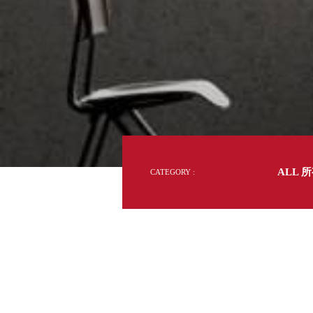
DD 桌上型文件櫃
DDH 桌上型橫式文件櫃
OA 文件桌上分類架
日
OF 文件隨身盒
PB 筆盒
SCB 療癒收納小物
美
KDF 資料夾．箱
台
oneu 桌上3C收納
OA 辦公資料樹德櫃
台
MC 手機櫃
ALL 
CATEGORY :
DU 密碼鎖資料鐵櫃
台
FC 密碼置物櫃
瑞
SH 文件車．小櫃
澳
SH 展示架．書架
瑞
SB 方塊盒
德
SC收纳整理櫃．鞋櫃
瑞
L連環盒
HB 桌上文具盒
台
CS系列