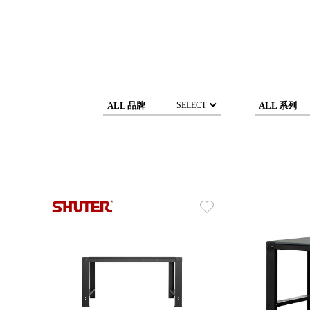
DCGH 防潮箱
台
DT 靜謐極致的桌上收納
台
SFC密碼鎖櫃
泰
UC桌邊收納櫃
升降桌系列
台
SB鈕扣格盒
ALL 品牌
ALL 系列
SELECT
DU-2S雙開拉門櫃層架
Storage 世界收納
法國 Stacksto
丹麥 Roommate
日本 Yamato japan
日本 LIBERALISTA