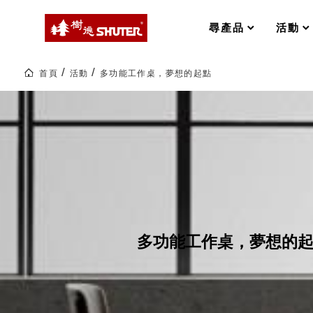
MS-FO 快取分類車
MILESTONE 逐夢腳步
RFO 快取旋轉架
尋產品
活動
RC 工業效率架．工作站
WS 工作站
打造夢想秘密基地 ! 車庫變身
首頁
活動
多功能工作桌，夢想的起點
TM 模具存放架
TW 刀具存放
多
功
HDC 專業高荷重型工具櫃
多功能工作桌，夢想的起點
能
ESD 抗靜電零件櫃
工作室必備，移動式工具收納
工
作
運送組裝費用
桌，
夢
想
的
起
樹德聯名企劃｜ 跨界聯名重磅
點
樹德收納 X Kingson Artworks 字
多功能工作桌，夢想的
樹德收納 X WODEN 更添生活氛圍
Office 辦公文具
A9 小幫手零件分類箱