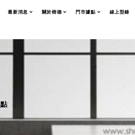
分格收納整理盒（小集盒）SO
scroll
scroll
scroll
scroll
收纳整理加購配件
最新消息
關於樹德
門市據點
線上型錄
樹德小物
衣架
成工作空間
推車
收纳整理分類盒FO
收納整理糖果盒MD
折疊桌FT
BB質感收納盒
綠時尚聯名小物
手提袋&手提籃系列LV
登場
HF 摺疊購物車
體設計個性風
起點
Select 生活選物
英國 W10