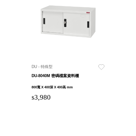
盒
HB 桌
上文具
盒
CS系
列
DCGH
防潮箱
DT 靜
DU - 特殊型
謐極致
DU-8040M 密碼檔案資料櫃
的桌上
收納
800寬 X 400深 X 400高 mm
SFC密
3,980
$
碼鎖櫃
UC桌
邊收納
櫃
升降桌
系列