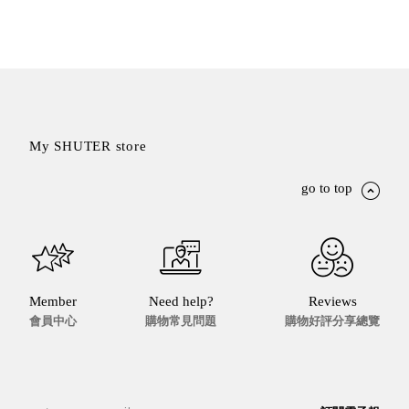
斯洛維尼亞
Rogaska
美國 July Nine
台灣
Techshower
西班牙
CRISTALINAS
My SHUTER store
台灣 Lilla Fe
德國
go to top
RIZENHOFF
台灣 檜木居
Cypress House
瑞典 Vakinme
澳洲 Koala
Member
Need help?
Reviews
Eco
會員中心
購物常見問題
購物好評分享總覽
瑞典 Sagaform
德國 Donkey
Products
瑞典 BOSIGN