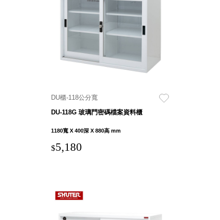
聯名重
辦公
磅登場
文具
樹德收納
A9 小
X
幫手零
Kingson
件分類
Artworks
箱
字體設計
DD 桌
DU櫃-118公分寬
個性風
上型文
樹德收納
DU-118G 玻璃門密碼檔案資料櫃
件櫃
X
DDH
1180寬 X 400深 X 880高 mm
WODEN
桌上型
5,180
更添生活
$
橫式文
氛圍
件櫃
OA 文
件桌上
分類架
OF 文
件隨身