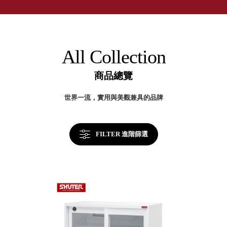
取分類車
第
高
客製化服務
一
RFO 快取
品
小
企業採購&聯名合作
牌
旋轉架
角
收
RC 工業效
納|
落
All Collection
官
率架．工
方
作站
網
商品總覽
站
WS 工作站
及
網
TM 模具存
商
世界一流，實用與美觀兼具的品牌
路
辦
放架
旗
空
艦
TW 刀具存
間
店
再
放
造
FILTER 進階篩選
HDC 專業
高荷重型
工具櫃
想擁
ESD 抗靜
有風
電零件櫃
格店
運送組裝
家的
費用
陳列
品味