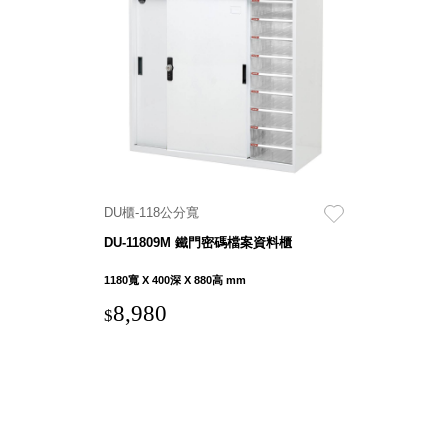
DU 密
碼鎖資
料鐵櫃
FC 密
碼置物
櫃
SH 文
件車．
小櫃
DU櫃-118公分寬
SH 展
DU-11809M 鐵門密碼檔案資料櫃
示架．
書架
1180寬 X 400深 X 880高 mm
SB 方
8,980
$
塊盒
SC收
纳整理
櫃．鞋
櫃
L連環