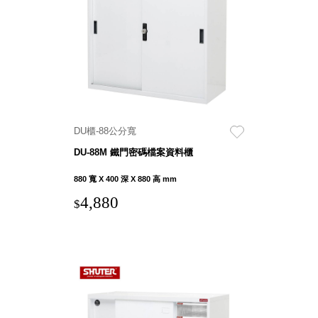
具風
收纳整理箱
格特
HA
色
折疊式收納
整理箱．籃
FB
登高椅設計
打
椅CH
造
資源回收桶
夢
DU櫃-88公分寬
想
HB
秘
DU-88M 鐵門密碼檔案資料櫃
密
收纳整理手
基
提盒TB
地 !
880 寬 X 400 深 X 880 高 mm
車
收纳整理玲
庫
4,880
$
瓏盒PC
變
身
分格收納整
成
工
理盒（小集
作
盒）SO
空
間
收纳整理加
購配件
樹德小物
多功