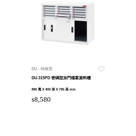
SB鈕
扣格盒
DU-2S
雙開拉
門櫃層
架
DU - 特殊型
Select 生活
選物
DU-315PD 密碼型加門檔案資料櫃
880 寬 X 400 深 X 795 高 mm
英國 W10
8,580
$
日本 BISQUE
斯洛維尼亞
EQUA
日本 Hacoa
台灣 SN°OVAE