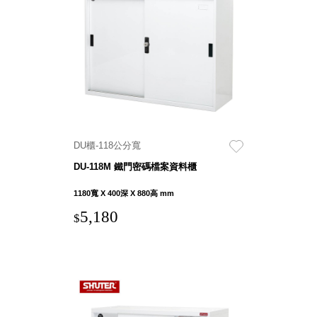
盒
PB 筆
盒
SCB
療癒收
納小物
KDF
資料
DU櫃-118公分寬
夾．箱
DU-118M 鐵門密碼檔案資料櫃
oneu
桌上
1180寬 X 400深 X 880高 mm
3C收
5,180
$
納
OA 辦
公資料
樹德櫃
MC 手
機櫃