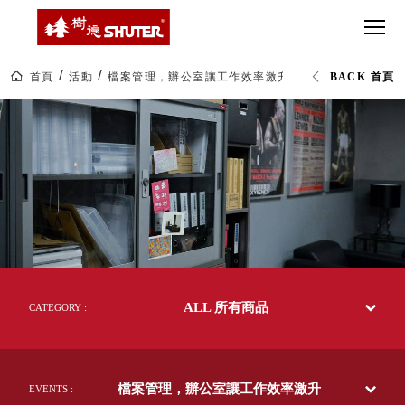
CT 專業重
間質感
SEE
Babbuza
MORE
型工具車
網美級
MILESTONE 樹
Dreamfactory|樹
德歷程
SCT-H不鏽
貨櫃屋
德收納學旅工場
鋼工具車
收納！
首頁
活動
檔案管理，辦公室讓工作效率激升
BACK 首頁
SWM-5不
居家收
NEWSPAPER 報紙
檔
鏽鋼工作
納布置
MEDIA PRESS 多
案
管
桌
必備
媒體
理，
HK 掛板配
辦
MAGAZINE 雜誌
公
件．洞洞
SOCIAL CARE 公
室
板配件
讓
益
工
超
HB 耐衝擊
AWARDS 獲獎榮耀
作
級
效
分類置物
玩
MILESTONE 逐夢
率
家
整理盒
激
腳步
升|
MS-HB 快
樹
取車
ALL 所有商品
德
CATEGORY :
打
SHUTER
FO 掀開式
台
造
灣
快取零物
CUSTOMIZED 樹
你
50
德客製
件分類盒
年
的
檔案管理，辦公室讓工作效率激升
收
EVENTS :
MS-FO 快
樂
納