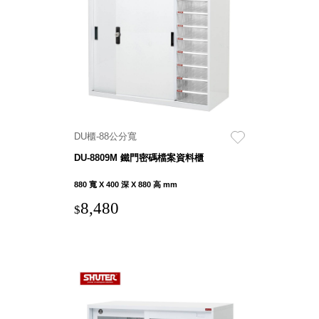
衣架
能工
推車
作
收纳整理分
桌，
類盒FO
夢想
收納整理糖
的起
果盒MD
點
折疊桌FT
工作
BB質感收
室必
DU櫃-88公分寬
納盒
備，
DU-8809M 鐵門密碼檔案資料櫃
綠時尚聯名
移動
小物
880 寬 X 400 深 X 880 高 mm
式工
手提袋&手
具收
8,480
$
提籃系列LV
納
HF 摺疊購
物車
樹德聯
名企劃
｜ 跨界
Office