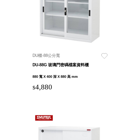
就靠
這展
Household
示架
居家生活
檔案
管
理，
斜取式收納
辦公
整理箱
DU櫃-88公分寬
室讓
MHB
DU-88G 玻璃門密碼檔案資料櫃
工作
收納桶RB
效率
收纳整理箱
880 寬 X 400 深 X 880 高 mm
激升
KD
4,880
$
小空
收納整理
間大
櫃．抽屜櫃
置
MB
物！
收纳整理盒
個人
DB
櫃機
玩具收纳整
能兼
理組CB