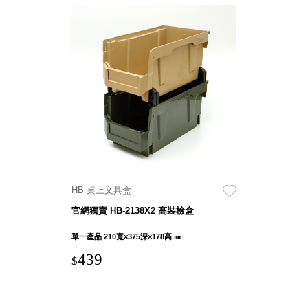
Dayneeds
台灣 立物創意
台灣 Aholic
台灣 洛陽紙櫃
SOTHING 向
物
台灣 ZENLET
台灣 LIGHT
WAY
台灣 Moosy
Life
HB 桌上文具盒
台灣 LuvHome
德國 TROIKA
官網獨賣 HB-2138X2 高裝檢盒
單一產品 210寬×375深×178高 ㎜
439
$