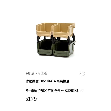
HB 桌上文具盒
官網獨賣 HB-1014x4 高裝檢盒
單一產品 105寬×137深×76高 ㎜ 組立後外徑： 107寬×137深×283.5高 ㎜
179
$