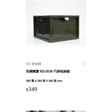
斯洛維尼亞
Rogaska
美國 July Nine
台灣
Techshower
西班牙
CRISTALINAS
台灣 Lilla Fe
德國
RIZENHOFF
台灣 檜木居
KD 置物櫃
Cypress House
官網獨賣 KD-2638 巧拼收納箱
瑞典 Vakinme
澳洲 Koala
380 寬 X 380 深 X 260 高 mm
Eco
349
$
瑞典 Sagaform
德國 Donkey
Products
瑞典 BOSIGN