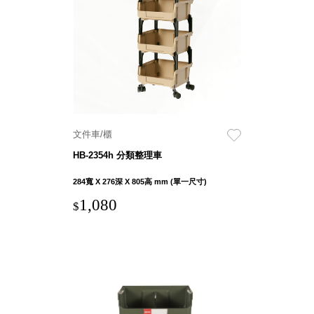
衣架
能工
推車
作
收纳整理分
桌，
類盒FO
夢想
收納整理糖
的起
果盒MD
點
折疊桌FT
工作
BB質感收
室必
文件車/櫃
納盒
備，
HB-2354h 分類整理車
綠時尚聯名
移動
小物
284寬 X 276深 X 805高 mm (單一尺寸)
式工
手提袋&手
具收
1,080
$
提籃系列LV
納
HF 摺疊購
物車
樹德聯
名企劃
｜ 跨界
Office