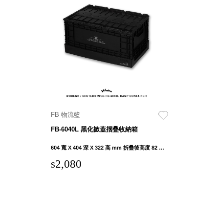
DU 密
碼鎖資
料鐵櫃
FC 密
碼置物
櫃
SH 文
件車．
小櫃
SH 展
FB 物流籃
示架．
FB-6040L 黑化掀蓋摺疊收納箱
書架
SB 方
604 寬 X 404 深 X 322 高 mm 折疊後高度 82 mm
塊盒
2,080
$
SC收
纳整理
櫃．鞋
櫃
L連環