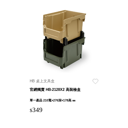
HB 桌上文具盒
官網獨賣 HB-2128X2 高裝檢盒
單一產品 210寬×276深×178高 ㎜
349
$