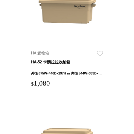
就靠
這展
Household
示架
居家生活
檔案
管
理，
斜取式收納
辦公
整理箱
HA 置物箱
室讓
MHB
HA-52 卡朗拉拉收納箱
工作
收納桶RB
效率
收纳整理箱
外徑 675W×440D×297H ㎜ 內徑 544W×333D×271H ㎜
激升
KD
1,080
$
小空
收納整理
間大
櫃．抽屜櫃
置
MB
物！
收纳整理盒
個人
DB
櫃機
玩具收纳整
能兼
理組CB