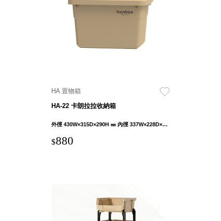
具風
收纳整理箱
格特
HA
色
折疊式收納
整理箱．籃
FB
登高椅設計
打
椅CH
造
資源回收桶
夢
HA 置物箱
想
HB
秘
HA-22 卡朗拉拉收納箱
密
收纳整理手
基
提盒TB
地 !
外徑 430W×315D×290H ㎜ 內徑 337W×228D×271H ㎜
車
收纳整理玲
庫
880
$
瓏盒PC
變
身
分格收納整
成
工
理盒（小集
作
盒）SO
空
間
收纳整理加
購配件
樹德小物
多功