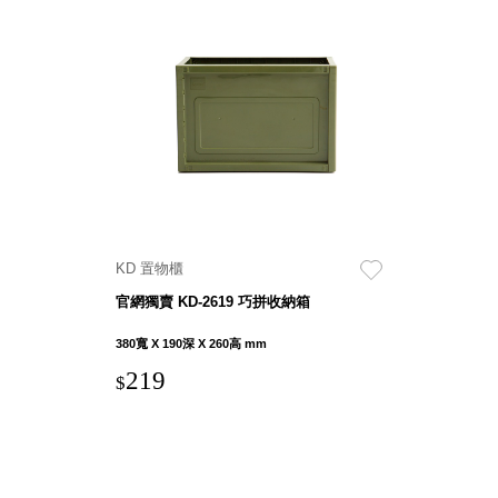
盒
HB 桌
上文具
盒
CS系
列
DCGH
防潮箱
DT 靜
謐極致
KD 置物櫃
的桌上
官網獨賣 KD-2619 巧拼收納箱
收納
SFC密
380寬 X 190深 X 260高 mm
碼鎖櫃
219
$
UC桌
邊收納
櫃
升降桌
系列