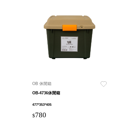
Storage 世界
收納
法國 Stacksto
丹麥
Roommate
日本 Yamato
japan
OB 休閒箱
日本
LIBERALISTA
OB-4736休閒箱
美國 Mordeco
477*353*405
美國 CAMINO
780
台灣 好物良品
$
台灣 奇鈺家居
CHYI YUH
台灣 日需百備