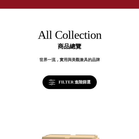
取分類車
店
高
客製化服務
RFO 快取
小
企業採購&聯名合作
旋轉架
角
RC 工業效
落
All Collection
率架．工
作站
商品總覽
WS 工作站
TM 模具存
商
世界一流，實用與美觀兼具的品牌
辦
放架
空
TW 刀具存
間
再
放
造
FILTER 進階篩選
HDC 專業
高荷重型
工具櫃
想擁
ESD 抗靜
有風
電零件櫃
格店
運送組裝
家的
費用
陳列
品味