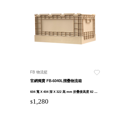
SB鈕
扣格盒
DU-2S
雙開拉
門櫃層
架
Select 生活
FB 物流籃
選物
官網獨賣 FB-6040L摺疊物流箱
英國 W10
604 寬 X 404 深 X 322 高 mm 折疊後高度 82 mm
日本 BISQUE
1,280
$
斯洛維尼亞
EQUA
日本 Hacoa
台灣 SN°OVAE