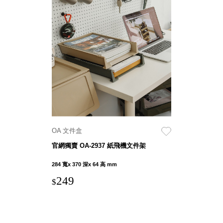
Stockholm
台灣 點睛設計
DOT DESIGN
台灣 Xcellent
日本 HARIO
台灣 Verde
台灣 Lisscode
泰國
Chabatree
台灣 初芳宇
台灣 Love
OA 文件盒
Dear
官網獨賣 OA-2937 紙飛機文件架
台灣 只有蕨
台灣 Elevon 準
284 寬x 370 深x 64 高 mm
好拔
249
$
JADE DROP
美膚傘
ROKA