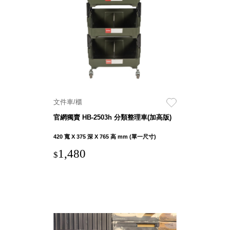
聯名重
辦公
磅登場
文具
樹德收納
A9 小
X
幫手零
Kingson
件分類
Artworks
箱
字體設計
DD 桌
文件車/櫃
個性風
上型文
樹德收納
官網獨賣 HB-2503h 分類整理車(加高版)
件櫃
X
DDH
420 寬 X 375 深 X 765 高 mm (單一尺寸)
WODEN
桌上型
1,480
更添生活
$
橫式文
氛圍
件櫃
OA 文
件桌上
分類架
OF 文
件隨身