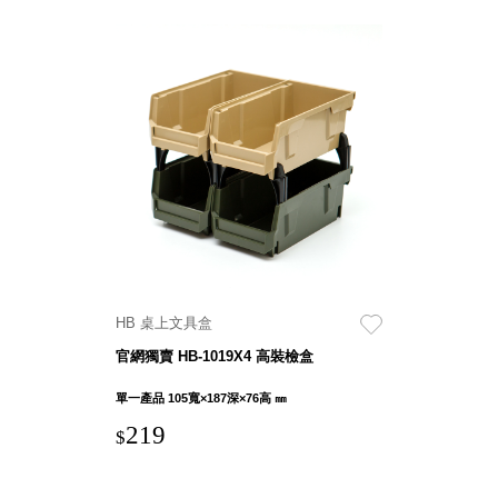
HB 桌上文具盒
官網獨賣 HB-1019X4 高裝檢盒
單一產品 105寬×187深×76高 ㎜
219
$