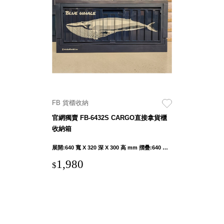
盒
PB 筆
盒
SCB
療癒收
納小物
KDF
資料
FB 貨櫃收納
夾．箱
官網獨賣 FB-6432S CARGO直接拿貨櫃
oneu
收納箱
桌上
3C收
展開:640 寬 X 320 深 X 300 高 mm 摺疊:640 寬 X 320 深 X 100 高 mm 內徑:600 寬 X 281 深 X 275 高 mm
納
1,980
$
OA 辦
公資料
樹德櫃
MC 手
機櫃