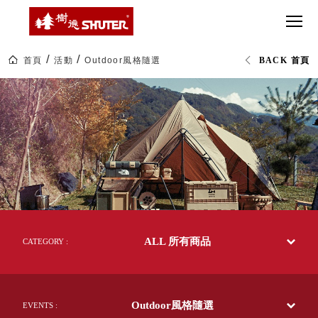
CT 專業重
間質感
SEE
Babbuza
MORE
型工具車
網美級
MILESTONE 樹
Dreamfactory|樹
德歷程
SCT-H不鏽
貨櫃屋
德收納學旅工場
鋼工具車
收納！
首頁
活動
Outdoor風格隨選
BACK 首頁
SWM-5不
居家收
NEWSPAPER 報紙
樹
鏽鋼工作
納布置
MEDIA PRESS 多
德
SHUTER
桌
必備
媒體
台
HK 掛板配
灣
MAGAZINE 雜誌
57
件．洞洞
SOCIAL CARE 公
年
板配件
收
益
納
超
HB 耐衝擊
AWARDS 獲獎榮耀
第
級
一
分類置物
玩
MILESTONE 逐夢
品
家
整理盒
牌
腳步
|
MS-HB 快
官
取車
ALL 所有商品
方
CATEGORY :
打
網
FO 掀開式
站
造
及
快取零物
CUSTOMIZED 樹
你
網
德客製
件分類盒
路
的
Outdoor風格隨選
旗
EVENTS :
MS-FO 快
樂
艦