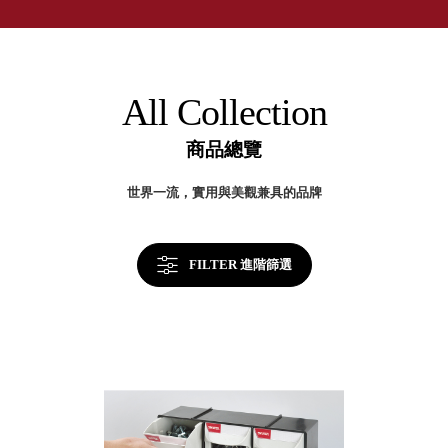
取分類車
多
高
客製化服務
國
RFO 快取
的
小
企業採購&聯名合作
50
旋轉架
角
年
RC 工業效
台
落
All Collection
灣
率架．工
製
作站
效
商品總覽
率
WS 工作站
提
升
TM 模具存
商
世界一流，實用與美觀兼具的品牌
關
辦
放架
鍵
空
TW 刀具存
間
再
放
造
FILTER 進階篩選
HDC 專業
高荷重型
工具櫃
想擁
ESD 抗靜
有風
電零件櫃
格店
運送組裝
家的
費用
陳列
品味