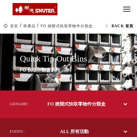
CT 專業重
間質感
SEE
Babbuza
MORE
型工具車
網美級
MILESTONE 樹
Dreamfactory|樹
德歷程
SCT-H不鏽
貨櫃屋
德收納學旅工場
鋼工具車
收納！
首頁
尋產品
FO 掀開式快取零物件分類盒
BACK 首頁
SWM-5不
居家收
NEWSPAPER 報紙
FO
鏽鋼工作
納布置
MEDIA PRESS 多
掀
開
桌
必備
媒體
式
HK 掛板配
快
MAGAZINE 雜誌
Quick Tip Out Bins
取
件．洞洞
SOCIAL CARE 公
零
板配件
物
益
FO 快取分類盒系列
件
超
HB 耐衝擊
AWARDS 獲獎榮耀
分
級
類
分類置物
玩
MILESTONE 逐夢
盒|SHUTER
家
整理盒
工
腳步
業
MS-HB 快
整
取車
FO 掀開式快取零物件分類盒
理|
CATEGORY :
打
樹
FO 掀開式
德
造
企
快取零物
CUSTOMIZED 樹
你
業-
德客製
件分類盒
熱
的
ALL 所有活動
銷
EVENTS :
MS-FO 快
樂
70