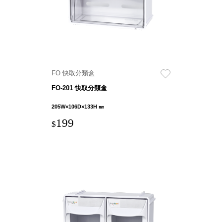
具風
收纳整理箱
格特
HA
色
折疊式收納
整理箱．籃
FB
登高椅設計
打
FO 快取分類盒
椅CH
造
資源回收桶
夢
FO-201 快取分類盒
想
HB
秘
205W×106D×133H ㎜
密
收纳整理手
基
199
提盒TB
$
地 !
車
收纳整理玲
庫
瓏盒PC
變
身
分格收納整
成
工
理盒（小集
作
盒）SO
空
間
收纳整理加
購配件
樹德小物
多功