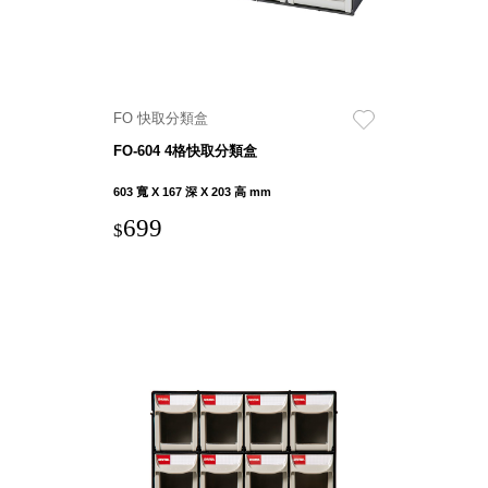
盒
HB 桌
上文具
盒
FO 快取分類盒
CS系
列
FO-604 4格快取分類盒
DCGH
603 寬 X 167 深 X 203 高 mm
防潮箱
699
DT 靜
$
謐極致
的桌上
收納
SFC密
碼鎖櫃
UC桌
邊收納
櫃
升降桌
系列