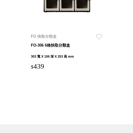
斯洛維尼亞
Rogaska
美國 July Nine
台灣
Techshower
FO 快取分類盒
西班牙
FO-306 6格快取分類盒
CRISTALINAS
台灣 Lilla Fe
303 寬 X 106 深 X 253 高 mm
德國
439
$
RIZENHOFF
台灣 檜木居
Cypress House
瑞典 Vakinme
澳洲 Koala
Eco
瑞典 Sagaform
德國 Donkey
Products
瑞典 BOSIGN