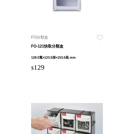
聯名重
辦公
磅登場
文具
樹德收納
A9 小
X
幫手零
FO分類盒
Kingson
件分類
Artworks
FO-121快取分類盒
箱
字體設計
DD 桌
128.5寬×123.5深×153.5高 mm
個性風
上型文
129
樹德收納
$
件櫃
X
DDH
WODEN
桌上型
更添生活
橫式文
氛圍
件櫃
OA 文
件桌上
分類架
OF 文
件隨身