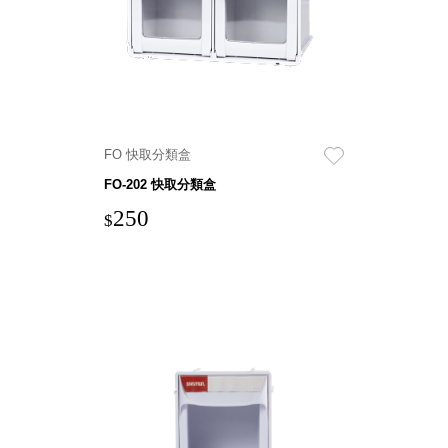
衣架
能工
推車
作
收纳整理分
桌，
類盒FO
夢想
收納整理糖
的起
果盒MD
點
FO 快取分類盒
折疊桌FT
工作
BB質感收
FO-202 快取分類盒
室必
納盒
250
備，
$
綠時尚聯名
移動
小物
式工
手提袋&手
具收
提籃系列LV
納
HF 摺疊購
物車
樹德聯
名企劃
｜ 跨界
Office