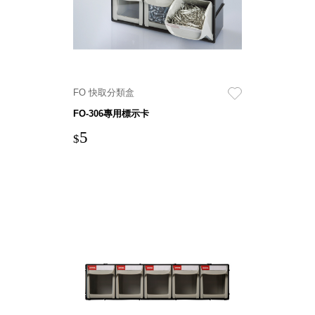
盒
PB 筆
盒
SCB
療癒收
FO 快取分類盒
納小物
FO-306專用標示卡
KDF
5
資料
$
夾．箱
oneu
桌上
3C收
納
OA 辦
公資料
樹德櫃
MC 手
機櫃