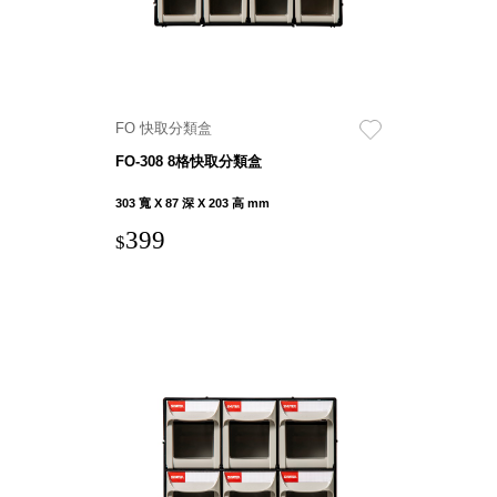
SB鈕
扣格盒
DU-2S
雙開拉
FO 快取分類盒
門櫃層
架
FO-308 8格快取分類盒
303 寬 X 87 深 X 203 高 mm
399
$
Select 生活
選物
英國 W10
日本 BISQUE
斯洛維尼亞
EQUA
日本 Hacoa
台灣 SN°OVAE