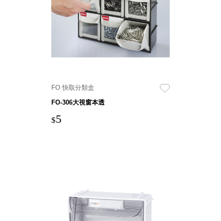
就靠
這展
Household
示架
居家生活
檔案
管
理，
斜取式收納
辦公
整理箱
FO 快取分類盒
室讓
MHB
FO-306大視窗本透
工作
收納桶RB
效率
5
收纳整理箱
$
激升
KD
小空
收納整理
間大
櫃．抽屜櫃
置
MB
物！
收纳整理盒
個人
DB
櫃機
玩具收纳整
能兼
理組CB