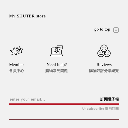
Stockholm
台灣 點睛設計
My SHUTER store
DOT DESIGN
台灣 Xcellent
go to top
日本 HARIO
台灣 Verde
台灣 Lisscode
泰國
Chabatree
Member
Need help?
Reviews
台灣 初芳宇
會員中心
購物常見問題
購物好評分享總覽
台灣 Love
Dear
台灣 只有蕨
台灣 Elevon 準
訂閱電子報
好拔
JADE DROP
Unsubscribe 取消訂閱
美膚傘
ROKA