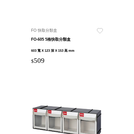
DU 密
碼鎖資
料鐵櫃
FC 密
FO 快取分類盒
碼置物
櫃
FO-605 5格快取分類盒
SH 文
603 寬 X 123 深 X 153 高 mm
件車．
509
小櫃
$
SH 展
示架．
書架
SB 方
塊盒
SC收
纳整理
櫃．鞋
櫃
L連環