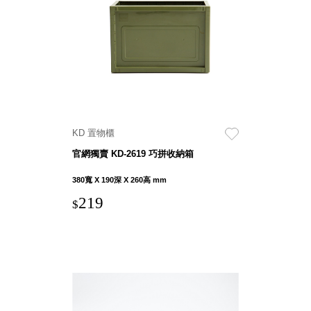
衣架
能工
推車
作
收纳整理分
桌，
類盒FO
夢想
收納整理糖
的起
果盒MD
點
折疊桌FT
工作
BB質感收
室必
KD 置物櫃
納盒
備，
官網獨賣 KD-2619 巧拼收納箱
綠時尚聯名
移動
小物
380寬 X 190深 X 260高 mm
式工
手提袋&手
具收
219
$
提籃系列LV
納
HF 摺疊購
物車
樹德聯
名企劃
｜ 跨界
Office