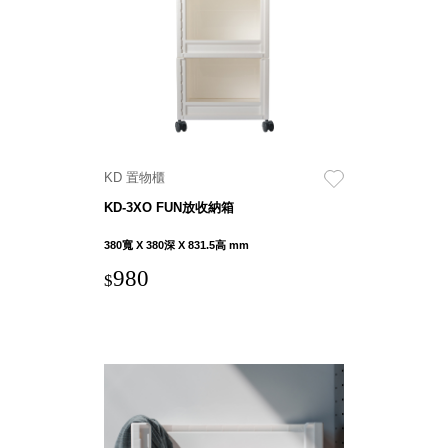
就靠
這展
Household
示架
居家生活
檔案
管
理，
斜取式收納
辦公
整理箱
KD 置物櫃
室讓
MHB
KD-3XO FUN放收納箱
工作
收納桶RB
效率
收纳整理箱
380寬 X 380深 X 831.5高 mm
激升
KD
980
$
小空
收納整理
間大
櫃．抽屜櫃
置
MB
物！
收纳整理盒
個人
DB
櫃機
玩具收纳整
能兼
理組CB