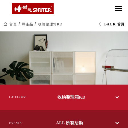
CT 專業重
間質感
SEE
Babbuza
MORE
型工具車
網美級
MILESTONE 樹
Dreamfactory|樹
德歷程
SCT-H不鏽
貨櫃屋
德收納學旅工場
鋼工具車
收納！
首頁
尋產品
收纳整理箱KD
BACK 首頁
SWM-5不
居家收
NEWSPAPER 報紙
KD
鏽鋼工作
納布置
MEDIA PRESS 多
置
物
桌
必備
媒體
箱/
HK 掛板配
收
MAGAZINE 雜誌
納
件．洞洞
SOCIAL CARE 公
箱|livinbox
板配件
居
益
家
超
HB 耐衝擊
AWARDS 獲獎榮耀
收
級
納|
分類置物
玩
MILESTONE 逐夢
樹
家
整理盒
德
腳步
企
MS-HB 快
業-
取車
收纳整理箱KD
熱
CATEGORY :
打
銷
FO 掀開式
70
造
多
快取零物
CUSTOMIZED 樹
你
國
德客製
件分類盒
的
的
ALL 所有活動
50
EVENTS :
MS-FO 快
樂
年