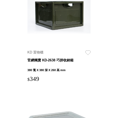
聯名重
辦公
磅登場
文具
樹德收納
A9 小
X
幫手零
Kingson
件分類
Artworks
箱
字體設計
DD 桌
KD 置物櫃
個性風
上型文
樹德收納
官網獨賣 KD-2638 巧拼收納箱
件櫃
X
DDH
380 寬 X 380 深 X 260 高 mm
WODEN
桌上型
349
更添生活
$
橫式文
氛圍
件櫃
OA 文
件桌上
分類架
OF 文
件隨身