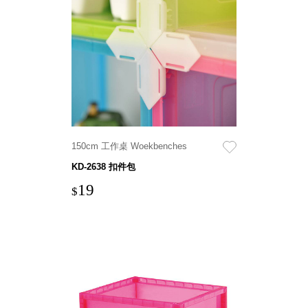
DU 密
碼鎖資
料鐵櫃
FC 密
碼置物
櫃
SH 文
件車．
小櫃
150cm 工作桌 Woekbenches
SH 展
KD-2638 扣件包
示架．
19
書架
$
SB 方
塊盒
SC收
纳整理
櫃．鞋
櫃
L連環