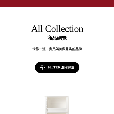
取分類車
台
高
客製化服務
灣
RFO 快取
製
小
企業採購&聯名合作
收
旋轉架
角
納
RC 工業效
美
落
All Collection
學
率架．工
作站
商品總覽
WS 工作站
TM 模具存
商
世界一流，實用與美觀兼具的品牌
辦
放架
空
TW 刀具存
間
再
放
造
FILTER 進階篩選
HDC 專業
高荷重型
工具櫃
想擁
ESD 抗靜
有風
電零件櫃
格店
運送組裝
家的
費用
陳列
品味