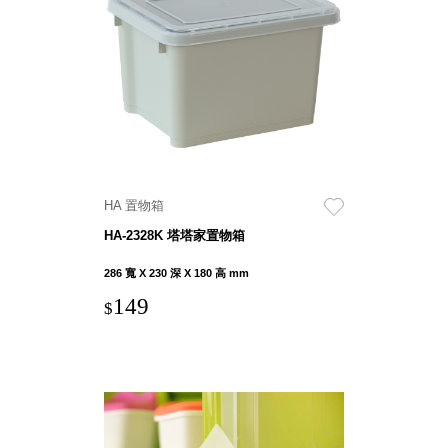
盒
PB 筆
盒
SCB
療癒收
納小物
KDF
資料
HA 置物箱
夾．箱
HA-2328K 塔塔家置物箱
oneu
桌上
286 寬 X 230 深 X 180 高 mm
3C收
149
$
納
OA 辦
公資料
樹德櫃
MC 手
機櫃