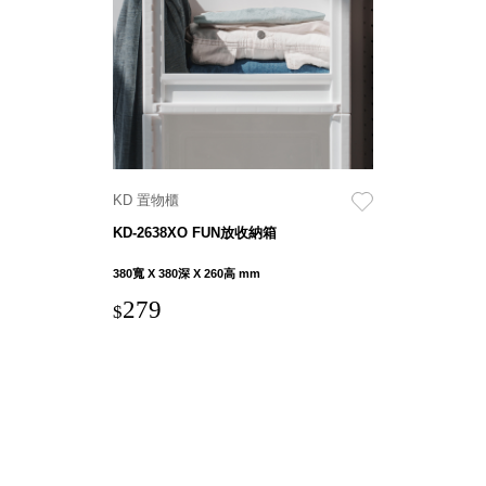
具風
收纳整理箱
格特
HA
色
折疊式收納
整理箱．籃
FB
登高椅設計
打
椅CH
造
資源回收桶
夢
KD 置物櫃
想
HB
秘
KD-2638XO FUN放收納箱
密
收纳整理手
基
提盒TB
地 !
380寬 X 380深 X 260高 mm
車
收纳整理玲
庫
279
$
瓏盒PC
變
身
分格收納整
成
工
理盒（小集
作
盒）SO
空
間
收纳整理加
購配件
樹德小物
多功