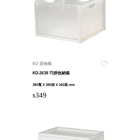
Stockholm
台灣 點睛設計
DOT DESIGN
台灣 Xcellent
日本 HARIO
台灣 Verde
台灣 Lisscode
泰國
KD 置物櫃
Chabatree
KD-2638 巧拼收納箱
台灣 初芳宇
台灣 Love
380寬 X 380深 X 260高 mm
Dear
349
$
台灣 只有蕨
台灣 Elevon 準
好拔
JADE DROP
美膚傘
ROKA