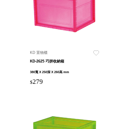
盒
HB 桌
上文具
盒
CS系
列
DCGH
KD 置物櫃
防潮箱
DT 靜
KD-2625 巧拼收納箱
謐極致
380寬 X 250深 X 260高 mm
的桌上
279
收納
$
SFC密
碼鎖櫃
UC桌
邊收納
櫃
升降桌
系列