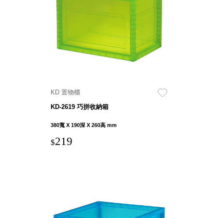
SB鈕
扣格盒
DU-2S
雙開拉
門櫃層
架
KD 置物櫃
KD-2619 巧拼收納箱
Select 生活
選物
380寬 X 190深 X 260高 mm
219
$
英國 W10
日本 BISQUE
斯洛維尼亞
EQUA
日本 Hacoa
台灣 SN°OVAE