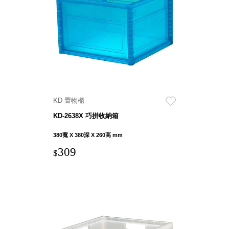
斯洛維尼亞
Rogaska
美國 July Nine
台灣
Techshower
西班牙
CRISTALINAS
台灣 Lilla Fe
KD 置物櫃
德國
KD-2638X 巧拼收納箱
RIZENHOFF
台灣 檜木居
380寬 X 380深 X 260高 mm
Cypress House
309
$
瑞典 Vakinme
澳洲 Koala
Eco
瑞典 Sagaform
德國 Donkey
Products
瑞典 BOSIGN