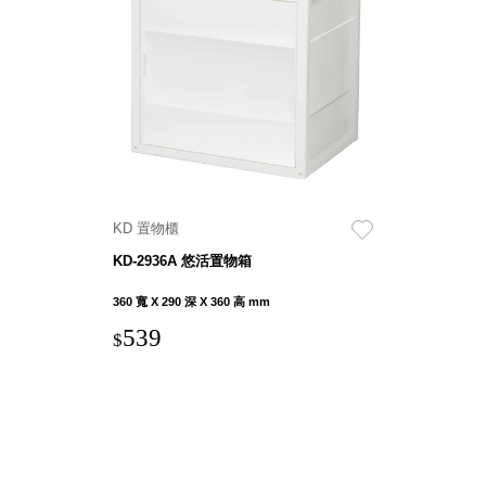
Storage 世界
收納
法國 Stacksto
丹麥
Roommate
KD 置物櫃
日本 Yamato
KD-2936A 悠活置物箱
japan
日本
360 寬 X 290 深 X 360 高 mm
LIBERALISTA
539
$
美國 Mordeco
美國 CAMINO
台灣 好物良品
台灣 奇鈺家居
CHYI YUH
台灣 日需百備