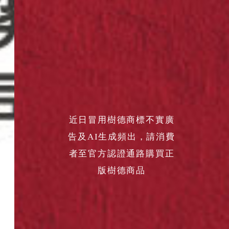
近日冒用樹德商標不實廣
告及AI生成頻出，請消費
者至官方認證通路購買正
版樹德商品