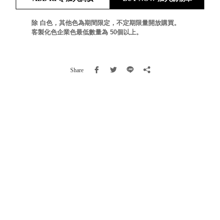
就靠
這展
除 白色，其他色為期間限定，不定期限量開放購買。
Household
客製化色企業色最低數量為 50個以上。
示架
居家生活
檔案
管
理，
斜取式收納
Share
辦公
整理箱
室讓
MHB
工作
收納桶RB
效率
收纳整理箱
激升
KD
小空
收納整理
間大
櫃．抽屜櫃
置
MB
物！
收纳整理盒
個人
DB
櫃機
玩具收纳整
能兼
理組CB