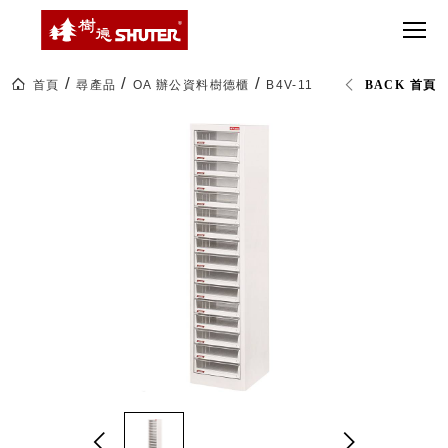
CT 專業重
間質感
SEE
Babbuza
MORE
型工具車
網美級
MILESTONE 樹
Dreamfactory|樹
德歷程
SCT-H不鏽
貨櫃屋
德收納學旅工場
鋼工具車
收納！
首頁
尋產品
OA 辦公資料樹德櫃
B4V-116H 落地型樹德櫃
BACK 首頁
SWM-5不
居家收
NEWSPAPER 報紙
鏽鋼工作
納布置
MEDIA PRESS 多
桌
必備
媒體
HK 掛板配
MAGAZINE 雜誌
件．洞洞
SOCIAL CARE 公
板配件
益
超
HB 耐衝擊
AWARDS 獲獎榮耀
級
分類置物
玩
MILESTONE 逐夢
家
整理盒
腳步
MS-HB 快
取車
打
FO 掀開式
造
快取零物
CUSTOMIZED 樹
你
德客製
件分類盒
的
MS-FO 快
樂