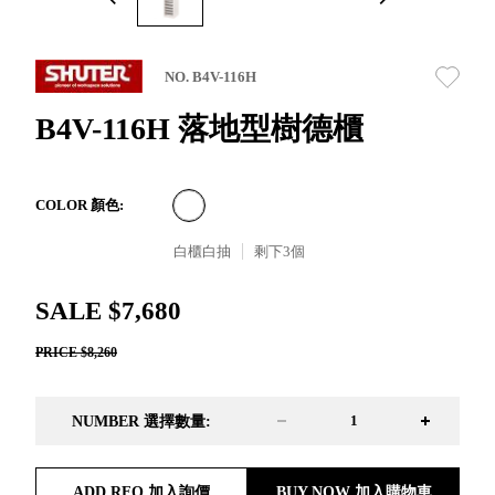
取分類車
高
客製化服務
RFO 快取
小
企業採購&聯名合作
旋轉架
角
NO. B4V-116H
RC 工業效
落
率架．工
B4V-116H 落地型樹德櫃
作站
WS 工作站
TM 模具存
商
COLOR 顏色:
辦
放架
空
TW 刀具存
白櫃白抽
剩下
3
個
間
再
放
造
HDC 專業
SALE $7,680
高荷重型
PRICE $8,260
工具櫃
想擁
ESD 抗靜
有風
電零件櫃
格店
NUMBER 選擇數量:
運送組裝
家的
費用
陳列
品味
ADD RFQ 加入詢價
BUY NOW 加入購物車