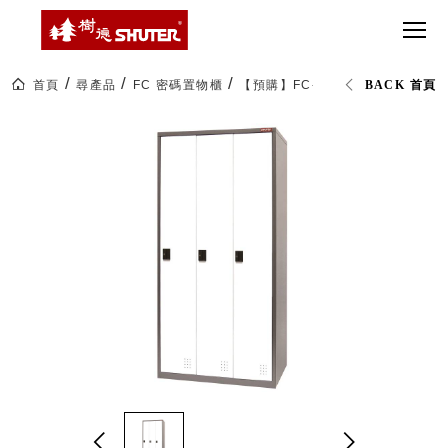
CT 專業重
間質感
SEE
Babbuza
MORE
型工具車
網美級
MILESTONE 樹
Dreamfactory|樹
德歷程
SCT-H不鏽
貨櫃屋
德收納學旅工場
鋼工具車
收納！
首頁
尋產品
FC 密碼置物櫃
【預購】FC-303K 三排3格一般
BACK 首頁
SWM-5不
居家收
NEWSPAPER 報紙
鏽鋼工作
納布置
MEDIA PRESS 多
桌
必備
媒體
HK 掛板配
MAGAZINE 雜誌
件．洞洞
SOCIAL CARE 公
板配件
益
超
HB 耐衝擊
AWARDS 獲獎榮耀
級
分類置物
玩
MILESTONE 逐夢
家
整理盒
腳步
MS-HB 快
取車
打
FO 掀開式
造
快取零物
CUSTOMIZED 樹
你
德客製
件分類盒
的
MS-FO 快
樂