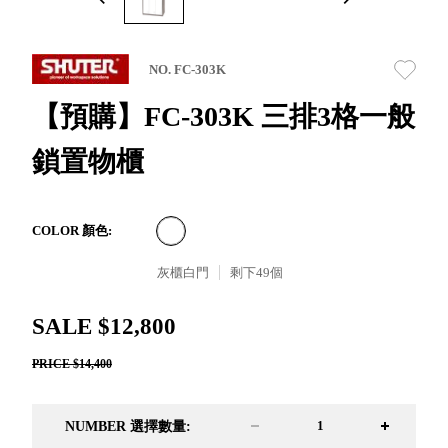
取分類車
高
客製化服務
RFO 快取
小
企業採購&聯名合作
旋轉架
角
NO. FC-303K
RC 工業效
落
率架．工
【預購】FC-303K 三排3格一般
作站
鎖置物櫃
WS 工作站
TM 模具存
商
辦
放架
空
TW 刀具存
間
COLOR 顏色:
再
放
造
灰櫃白門
剩下
49
個
HDC 專業
高荷重型
SALE $12,800
工具櫃
想擁
ESD 抗靜
有風
PRICE $14,400
電零件櫃
格店
運送組裝
家的
費用
陳列
NUMBER 選擇數量:
品味