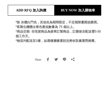
就靠
ADD RFQ 加入詢價
BUY NOW 加入購物車
這展
Household
示架
居家生活
檔案
*除 灰櫃白門色，其他色為期間限定，不定期限量開放購買。
*客製化櫃體企業色最低數量為 75 個以上。
管
*商品交期: 非現貨商品為接單訂製商品，訂購後含配送需5-50
理，
斜取式收納
個工作天。
辦公
整理箱
*物流均配送至1樓，如遇樓層搬運狀況將收取搬運勞務費。
室讓
MHB
工作
收納桶RB
效率
收纳整理箱
Share
激升
KD
小空
收納整理
間大
櫃．抽屜櫃
置
MB
物！
收纳整理盒
個人
DB
櫃機
玩具收纳整
能兼
理組CB