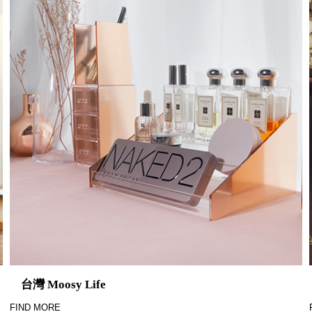
台灣 Moosy Life
FIND MORE