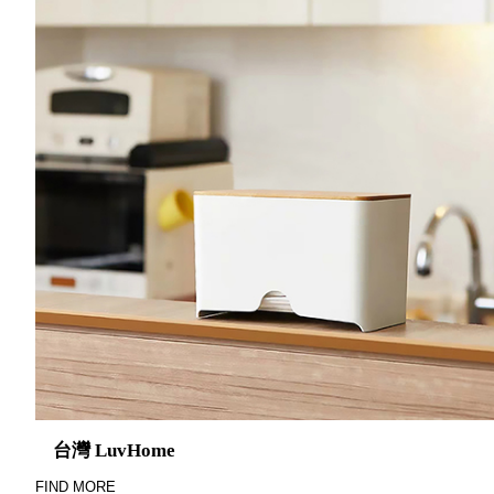
台灣 LuvHome
FIND MORE