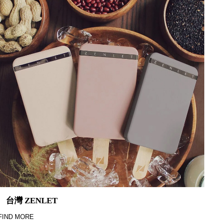
台灣 ZENLET
FIND MORE