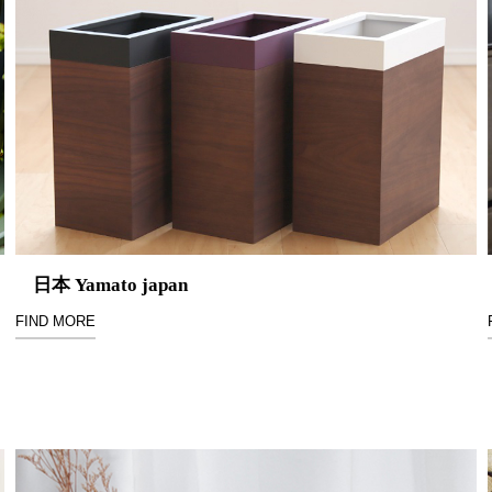
日本 Yamato japan
FIND MORE