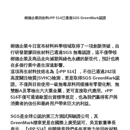
樹德企業回收料rPP 514已通過SGS GreenMark認證
樹德企業今日宣布材料科學領域取得了一項創新突破，自
行研發塑膠回收材料已通過SGS 無毒認證，這不僅帶領
樹德企業及商品走向減塑與綠色永續的新世代，預計也將
在多個行業中產生深遠影響。
這項再生材料技術名為【rPP 514】，不但已通過242項
高度關注物質(SVHC)檢測，更是取得SGS GreenMark認
證。不僅與目前使用一級無毒原料同樣擁有零塑化劑、無
雙酚A及零檢出六大重金屬，更可直接取代應用。rPP
514不僅可通過歐盟出貨標準規定，也為我們贏得客戶與
消費者的信任和最終用戶帶來巨大的利益。
SGS是全球公認的第三方測試與驗證公司，其
GreenMark標章更是在國際上廣受認可。吳宜叡董事長
表示，【rPP 514】的開發是我們多年來致力於回收材料