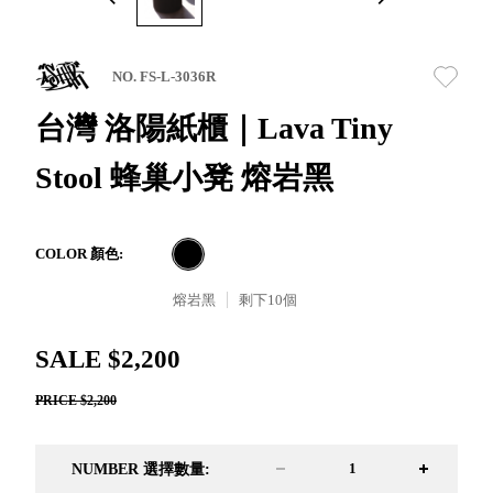
取分類車
高
客製化服務
RFO 快取
小
企業採購&聯名合作
旋轉架
角
NO. FS-L-3036R
RC 工業效
落
率架．工
台灣 洛陽紙櫃｜Lava Tiny
作站
Stool 蜂巢小凳 熔岩黑
WS 工作站
TM 模具存
商
辦
放架
空
TW 刀具存
間
COLOR 顏色:
再
放
造
熔岩黑
剩下
10
個
HDC 專業
高荷重型
SALE $2,200
工具櫃
想擁
ESD 抗靜
有風
PRICE $2,200
電零件櫃
格店
運送組裝
家的
費用
陳列
NUMBER 選擇數量:
品味