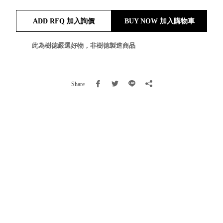
就靠
ADD RFQ 加入詢價
BUY NOW 加入購物車
這展
Household
示架
居家生活
檔案
此為樹德嚴選好物，非樹德製造商品
管
理，
斜取式收納
辦公
整理箱
Share
室讓
MHB
工作
收納桶RB
效率
收纳整理箱
激升
KD
小空
收納整理
間大
櫃．抽屜櫃
置
MB
物！
收纳整理盒
個人
DB
櫃機
玩具收纳整
能兼
理組CB