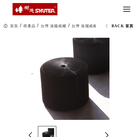
CT 專業重
間質感
SEE
Babbuza
MORE
型工具車
網美級
MILESTONE 樹
Dreamfactory|樹
德歷程
SCT-H不鏽
貨櫃屋
德收納學旅工場
鋼工具車
收納！
首頁
尋產品
台灣 洛陽紙櫃
台灣 洛陽紙櫃｜Lava Tiny Stoo
BACK 首頁
SWM-5不
居家收
NEWSPAPER 報紙
鏽鋼工作
納布置
MEDIA PRESS 多
桌
必備
媒體
HK 掛板配
MAGAZINE 雜誌
件．洞洞
SOCIAL CARE 公
板配件
益
超
HB 耐衝擊
AWARDS 獲獎榮耀
級
分類置物
玩
MILESTONE 逐夢
家
整理盒
腳步
MS-HB 快
取車
打
FO 掀開式
造
快取零物
CUSTOMIZED 樹
你
德客製
件分類盒
的
MS-FO 快
樂