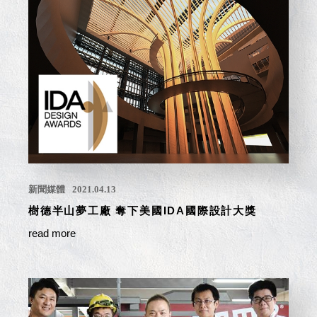
聯名重
辦公
磅登場
文具
樹德收納
A9 小
X
幫手零
Kingson
件分類
Artworks
箱
字體設計
DD 桌
個性風
上型文
樹德收納
件櫃
X
DDH
新聞媒體
2021.04.13
WODEN
桌上型
更添生活
樹德半山夢工廠 奪下美國IDA國際設計大獎
橫式文
氛圍
件櫃
read more
OA 文
件桌上
分類架
OF 文
件隨身