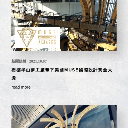
具風
收纳整理箱
格特
HA
色
折疊式收納
整理箱．籃
FB
登高椅設計
打
椅CH
造
資源回收桶
夢
想
HB
秘
新聞媒體
2021.10.07
密
收纳整理手
基
樹德半山夢工廠奪下美國MUSE國際設計黃金大
提盒TB
地 !
車
收纳整理玲
獎
庫
瓏盒PC
變
read more
身
分格收納整
成
工
理盒（小集
作
盒）SO
空
間
收纳整理加
購配件
樹德小物
多功