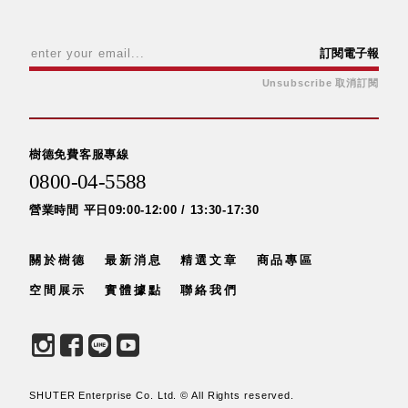
盒
HB 桌
訂閱電子報
上文具
盒
Unsubscribe 取消訂閱
CS系
列
DCGH
樹德免費客服專線
防潮箱
0800-04-5588
DT 靜
營業時間 平日09:00-12:00 / 13:30-17:30
謐極致
的桌上
收納
關於樹德
最新消息
精選文章
商品專區
SFC密
空間展示
實體據點
聯絡我們
碼鎖櫃
UC桌
邊收納
櫃
升降桌
SHUTER Enterprise Co. Ltd. © All Rights reserved.
系列