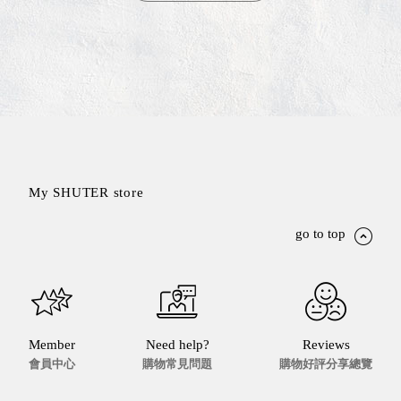
DU 密
碼鎖資
料鐵櫃
FC 密
碼置物
櫃
SH 文
件車．
小櫃
My SHUTER store
SH 展
示架．
go to top
書架
SB 方
塊盒
SC收
纳整理
Member
Need help?
Reviews
櫃．鞋
會員中心
購物常見問題
購物好評分享總覽
櫃
L連環