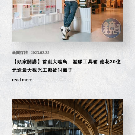
就靠
這展
Household
示架
居家生活
檔案
管
理，
斜取式收納
辦公
整理箱
新聞媒體
2023.02.25
室讓
MHB
【頭家開講】首創大嘴鳥、塑膠工具箱 他花30億
工作
收納桶RB
元造最大觀光工廠被叫瘋子
效率
收纳整理箱
激升
KD
read more
小空
收納整理
間大
櫃．抽屜櫃
置
MB
物！
收纳整理盒
個人
DB
櫃機
玩具收纳整
能兼
理組CB