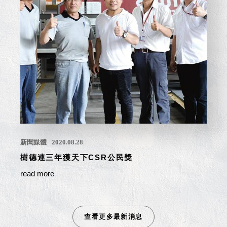
盒
PB 筆
盒
SCB
療癒收
納小物
KDF
資料
夾．箱
oneu
桌上
新聞媒體
2020.08.28
3C收
樹德連三年獲天下CSR公民獎
納
OA 辦
read more
公資料
樹德櫃
MC 手
查看更多最新消息
機櫃