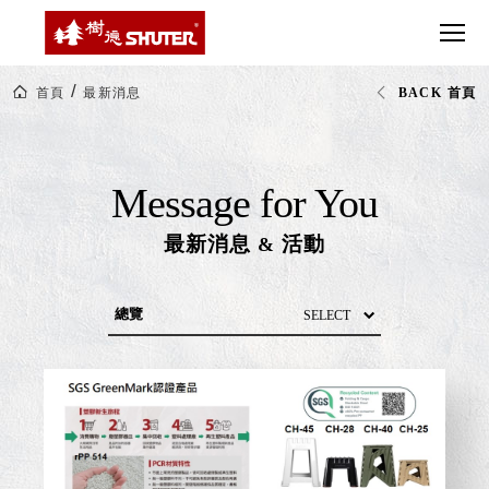
CT 專業重
間質感
SEE
Babbuza
MORE
型工具車
網美級
MILESTONE 樹
Dreamfactory|樹
德歷程
SCT-H不鏽
貨櫃屋
德收納學旅工場
SHUTER
鋼工具車
收納！
NEWS
首頁
最新消息
BACK 首頁
最
SWM-5不
居家收
NEWSPAPER 報紙
新
鏽鋼工作
納布置
消
MEDIA PRESS 多
息
桌
必備
媒體
HK 掛板配
Message for You
MAGAZINE 雜誌
件．洞洞
SOCIAL CARE 公
板配件
最新消息
活動
&
益
超
HB 耐衝擊
AWARDS 獲獎榮耀
級
分類置物
玩
MILESTONE 逐夢
家
整理盒
腳步
MS-HB 快
總覽
取車
打
新品上市
FO 掀開式
造
展覽訊息
快取零物
CUSTOMIZED 樹
你
德客製
件分類盒
商品分享
的
MS-FO 快
活動訊息
樂