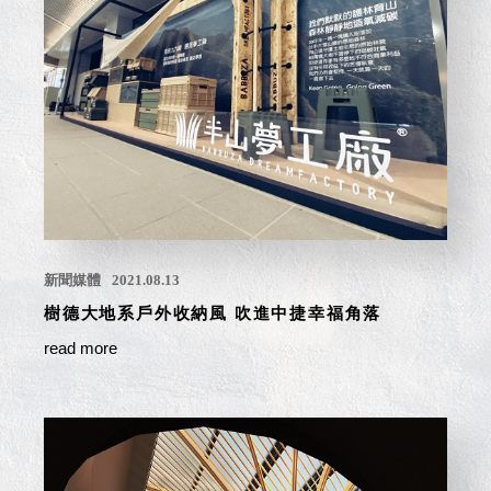
衣架
能工
推車
作
收纳整理分
桌，
類盒FO
夢想
收納整理糖
的起
果盒MD
點
折疊桌FT
工作
BB質感收
室必
納盒
備，
綠時尚聯名
移動
小物
新聞媒體
2021.08.13
式工
手提袋&手
樹德大地系戶外收納風 吹進中捷幸福角落
具收
提籃系列LV
納
read more
HF 摺疊購
物車
樹德聯
名企劃
｜ 跨界
Office