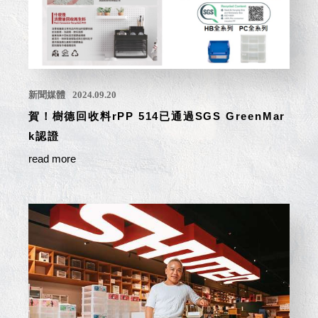
取分類車
高
客製化服務
重要公告
RFO 快取
小
企業採購&聯名合作
新聞媒體
旋轉架
角
RC 工業效
落
率架．工
作站
新聞媒體
2024.09.20
WS 工作站
賀！樹德回收料rPP 514已通過SGS GreenMar
TM 模具存
商
k認證
辦
放架
空
read more
TW 刀具存
間
再
放
造
HDC 專業
高荷重型
工具櫃
想擁
ESD 抗靜
有風
電零件櫃
格店
運送組裝
家的
費用
陳列
品味