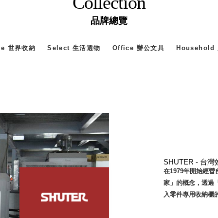
Collection
灣 Verde
灣 Lisscode
品牌總覽
國 Chabatree
台灣 初芳宇
age 世界收納
Select 生活選物
Office 辦公文具
Househol
灣 Love Dear
台灣 只有蕨
台灣 Elevon 準好拔
JADE DROP 美膚傘
ROKA
SHUTER - 
在1979年開始經
家」的概念，透過
入零件專用收納櫃