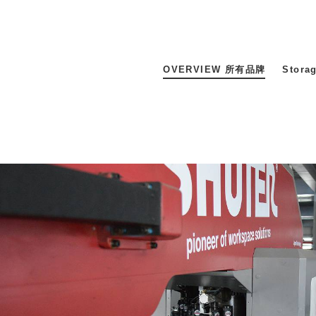
DCGH 防潮箱
台
DT 靜謐極致的桌上收納
台
SFC密碼鎖櫃
泰
UC桌邊收納櫃
OVERVIEW 所有品牌
Stor
升降桌系列
台
SB鈕扣格盒
DU-2S雙開拉門櫃層架
Storage 世界收納
法國 Stacksto
丹麥 Roommate
日本 Yamato japan
日本 LIBERALISTA