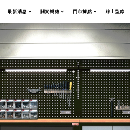
分格收納整理盒（小集盒）SO
scroll
scroll
scroll
scroll
收纳整理加購配件
最新消息
關於樹德
門市據點
線上型錄
樹德小物
衣架
成工作空間
推車
收纳整理分類盒FO
收納整理糖果盒MD
折疊桌FT
BB質感收納盒
綠時尚聯名小物
手提袋&手提籃系列LV
登場
HF 摺疊購物車
體設計個性風
Select 生活選物
英國 W10