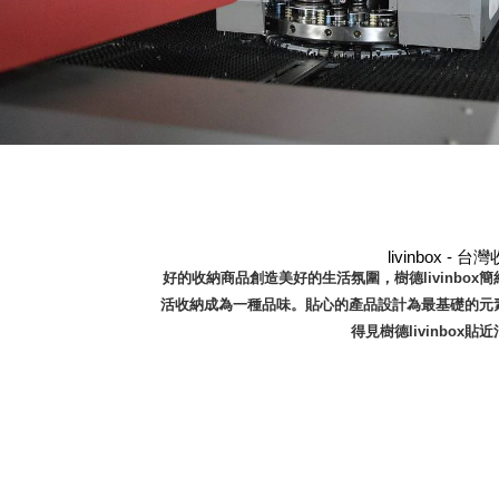
美國 Mordeco
美國 CAMINO
台灣 好物良品
台灣 奇鈺家居 CHYI YUH
台灣 日需百備 Dayneeds
台灣 立物創意
台灣 Aholic
台灣 洛陽紙櫃
SOTHING 向物
台灣 ZENLET
livinbox 
好的收納商品創造美好的生活氛圍，樹德livinbox
台灣 LIGHT WAY
活收納成為一種品味。貼心的產品設計為最基礎的元
台灣 Moosy Life
得見樹德livinbox
台灣 LuvHome
德國 TROIKA