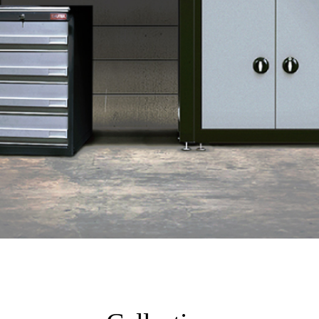
日本 BISQUE
斯洛維尼亞 EQUA
本 Hacoa
台灣 SN°OVAE
斯洛維尼亞 Rogaska
國 July Nine
灣 Techshower
西班牙 CRISTALINAS
灣 Lilla Fe
德國 RIZENHOFF
灣 檜木居 Cypress House
典 Vakinme
洲 Koala Eco
典 Sagaform
國 Donkey Products
典 BOSIGN Stockholm
台灣 點睛設計 DOT DESIGN
灣 Xcellent
日本 HARIO