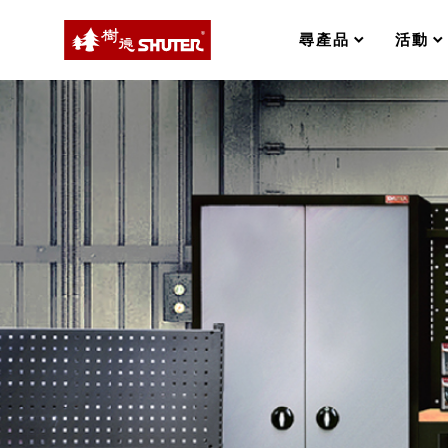
MS-FO 快取分類車
MILESTONE 逐夢腳步
RFO 快取旋轉架
尋產品
活動
RC 工業效率架．工作站
WS 工作站
SHUTER
打造夢想秘密基地 ! 車庫變身
Collection
TM 模具存放架
品
牌
TW 刀具存放
總
HDC 專業高荷重型工具櫃
多功能工作桌，夢想的起點
覽
ESD 抗靜電零件櫃
工作室必備，移動式工具收納
運送組裝費用
樹德聯名企劃｜ 跨界聯名重磅
樹德收納 X Kingson Artworks 字
樹德收納 X WODEN 更添生活氛圍
Office 辦公文具
A9 小幫手零件分類箱