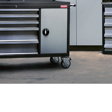
DD 桌上型文件櫃
DDH 桌上型橫式文件櫃
OA 文件桌上分類架
日
OF 文件隨身盒
PB 筆盒
SCB 療癒收納小物
美
KDF 資料夾．箱
台
oneu 桌上3C收納
OA 辦公資料樹德櫃
台
MC 手機櫃
DU 密碼鎖資料鐵櫃
台
FC 密碼置物櫃
瑞
SH 文件車．小櫃
澳
SH 展示架．書架
瑞
SB 方塊盒
德
SC收纳整理櫃．鞋櫃
瑞
L連環盒
HB 桌上文具盒
台
CS系列