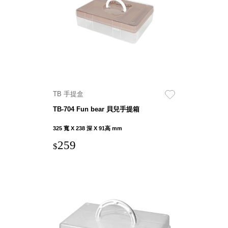
具風
收纳整理箱
格特
HA
色
折疊式收納
整理箱．籃
FB
登高椅設計
打
椅CH
造
資源回收桶
夢
TB 手提盒
想
HB
秘
TB-704 Fun bear 貝兒手提箱
密
收纳整理手
基
提盒TB
地 !
325 寬 X 238 深 X 91高 mm
車
收纳整理玲
庫
259
$
瓏盒PC
變
身
分格收納整
成
工
理盒（小集
作
盒）SO
空
間
收纳整理加
購配件
樹德小物
多功