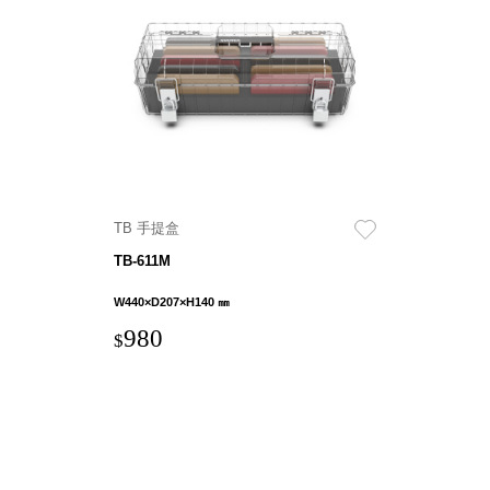
Storage 世界
收納
法國 Stacksto
丹麥
Roommate
TB 手提盒
日本 Yamato
TB-611M
japan
日本
W440×D207×H140 ㎜
LIBERALISTA
980
$
美國 Mordeco
美國 CAMINO
台灣 好物良品
台灣 奇鈺家居
CHYI YUH
台灣 日需百備