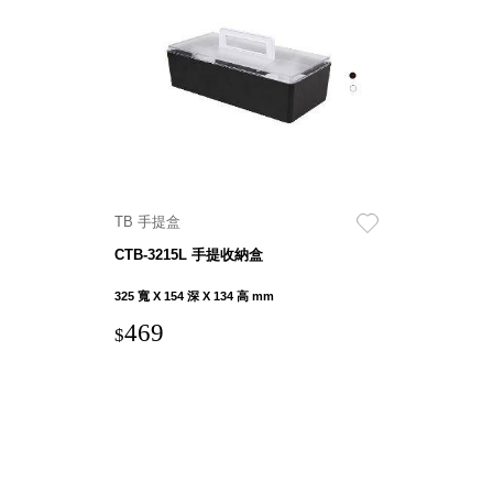
Stockholm
台灣 點睛設計
DOT DESIGN
台灣 Xcellent
日本 HARIO
台灣 Verde
台灣 Lisscode
泰國
TB 手提盒
Chabatree
CTB-3215L 手提收納盒
台灣 初芳宇
台灣 Love
325 寬 X 154 深 X 134 高 mm
Dear
469
$
台灣 只有蕨
台灣 Elevon 準
好拔
JADE DROP
美膚傘
ROKA