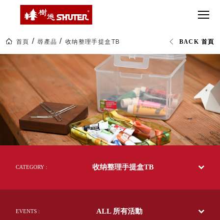
CT 專業重
間質感
SEE
Babbuza
MORE
型工具車
網美級
MILESTONE 樹
Dreamfactory|樹
德歷程
SCT-H不鏽
貨櫃屋
德收納學旅工場
鋼工具車
收納！
首頁
尋產品
收纳整理手提盒TB
BACK 首頁
SWM-5不
居家收
NEWSPAPER 報紙
收
鏽鋼工作
納布置
MEDIA PRESS 多
纳
整
桌
必備
媒體
理
HK 掛板配
手
MAGAZINE 雜誌
提
件．洞洞
SOCIAL CARE 公
盒
板配件
TB|livinbox
益
居
超
HB 耐衝擊
AWARDS 獲獎榮耀
家
級
收
分類置物
玩
MILESTONE 逐夢
納|
家
整理盒
樹
腳步
德
MS-HB 快
企
取車
收纳整理手提盒TB
業-
CATEGORY :
打
熱
FO 掀開式
銷
造
70
快取零物
CUSTOMIZED 樹
你
多
德客製
件分類盒
國
的
ALL 所有活動
的
EVENTS :
MS-FO 快
樂
50