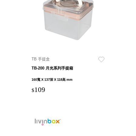
斯洛維尼亞
Rogaska
美國 July Nine
台灣
Techshower
西班牙
CRISTALINAS
台灣 Lilla Fe
TB 手提盒
德國
TB-200 月光系列手提箱
RIZENHOFF
台灣 檜木居
160寬 X 137深 X 118高 mm
Cypress House
109
$
瑞典 Vakinme
澳洲 Koala
Eco
瑞典 Sagaform
德國 Donkey
Products
瑞典 BOSIGN