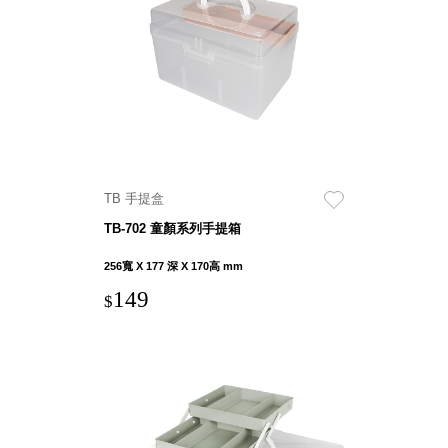
聯名重
辦公
磅登場
文具
樹德收納
A9 小
X
幫手零
Kingson
件分類
Artworks
箱
字體設計
DD 桌
TB 手提盒
個性風
上型文
樹德收納
TB-702 童顏系列手提箱
件櫃
X
DDH
256寬 X 177 深 X 170高 mm
WODEN
桌上型
149
更添生活
$
橫式文
氛圍
件櫃
OA 文
件桌上
分類架
OF 文
件隨身