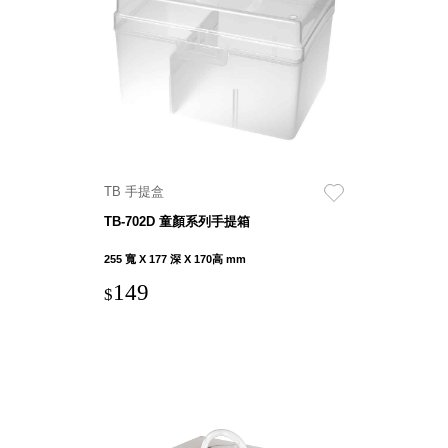
衣架
能工
推車
作
收纳整理分
桌，
類盒FO
夢想
收納整理糖
的起
果盒MD
點
折疊桌FT
工作
BB質感收
室必
TB 手提盒
納盒
備，
TB-702D 童顏系列手提箱
綠時尚聯名
移動
小物
255 寬 X 177 深 X 170高 mm
式工
手提袋&手
具收
149
$
提籃系列LV
納
HF 摺疊購
物車
樹德聯
名企劃
｜ 跨界
Office