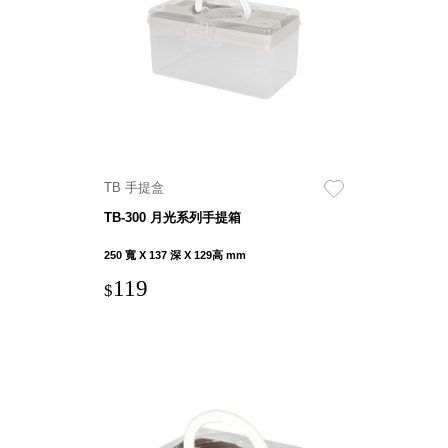
SB鈕
扣格盒
DU-2S
雙開拉
門櫃層
架
TB 手提盒
TB-300 月光系列手提箱
Select 生活
選物
250 寬 X 137 深 X 129高 mm
119
$
英國 W10
日本 BISQUE
斯洛維尼亞
EQUA
日本 Hacoa
台灣 SN°OVAE