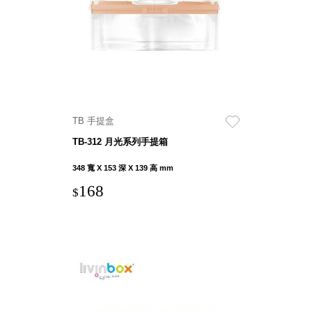
DU 密
碼鎖資
料鐵櫃
FC 密
碼置物
櫃
SH 文
TB 手提盒
件車．
小櫃
TB-312 月光系列手提箱
SH 展
348 寬 X 153 深 X 139 高 mm
示架．
168
書架
$
SB 方
塊盒
SC收
纳整理
櫃．鞋
櫃
L連環