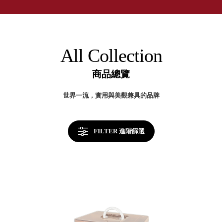
取分類車
年
高
客製化服務
台
RFO 快取
灣
小
企業採購&聯名合作
製
旋轉架
角
收
RC 工業效
納
落
All Collection
美
率架．工
學
作站
商品總覽
WS 工作站
TM 模具存
商
世界一流，實用與美觀兼具的品牌
辦
放架
空
TW 刀具存
間
再
放
造
FILTER 進階篩選
HDC 專業
高荷重型
工具櫃
想擁
ESD 抗靜
有風
電零件櫃
格店
運送組裝
家的
費用
陳列
品味