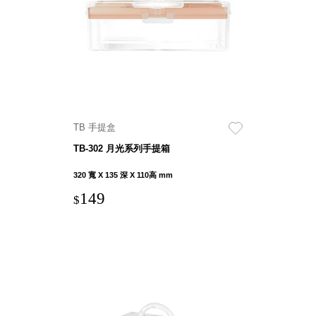
盒
HB 桌
上文具
盒
CS系
列
DCGH
TB 手提盒
防潮箱
DT 靜
TB-302 月光系列手提箱
謐極致
320 寬 X 135 深 X 110高 mm
的桌上
149
收納
$
SFC密
碼鎖櫃
UC桌
邊收納
櫃
升降桌
系列