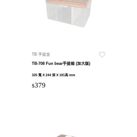
就靠
這展
Household
示架
居家生活
檔案
管
理，
斜取式收納
辦公
整理箱
TB 手提盒
室讓
MHB
TB-708 Fun bear手提箱 (加大版)
工作
收納桶RB
效率
收纳整理箱
325 寬 X 244 深 X 181高 mm
激升
KD
379
$
小空
收納整理
間大
櫃．抽屜櫃
置
MB
物！
收纳整理盒
個人
DB
櫃機
玩具收纳整
能兼
理組CB