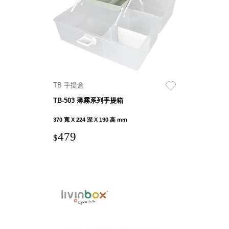
盒
PB 筆
盒
SCB
療癒收
納小物
TB 手提盒
KDF
資料
TB-503 薄霧系列手提箱
夾．箱
370 寬 X 224 深 X 190 高 mm
oneu
479
桌上
$
3C收
納
OA 辦
公資料
樹德櫃
MC 手
機櫃