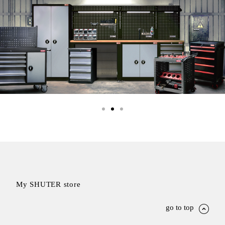
衣架
能工
推車
作
收纳整理分
桌，
類盒FO
夢想
收納整理糖
的起
果盒MD
點
折疊桌FT
工作
BB質感收
室必
納盒
備，
綠時尚聯名
移動
小物
式工
手提袋&手
具收
提籃系列LV
納
HF 摺疊購
物車
My SHUTER store
樹德聯
go to top
名企劃
｜ 跨界
Office