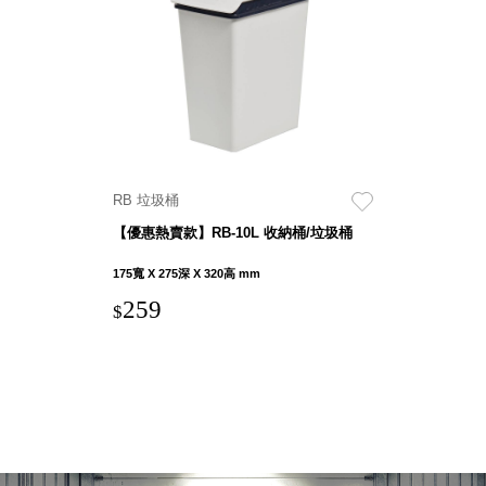
具風
收纳整理箱
格特
HA
色
折疊式收納
整理箱．籃
FB
登高椅設計
打
椅CH
造
資源回收桶
夢
RB 垃圾桶
想
HB
秘
【優惠熱賣款】RB-10L 收納桶/垃圾桶
密
收纳整理手
基
提盒TB
地 !
175寬 X 275深 X 320高 mm
車
收纳整理玲
庫
259
$
瓏盒PC
變
身
分格收納整
成
工
理盒（小集
作
盒）SO
空
間
收纳整理加
購配件
樹德小物
多功