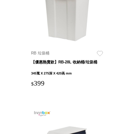
就靠
這展
Household
示架
居家生活
檔案
管
理，
斜取式收納
辦公
整理箱
RB 垃圾桶
室讓
MHB
【優惠熱賣款】RB-28L 收納桶/垃圾桶
工作
收納桶RB
效率
收纳整理箱
345寬 X 275深 X 420高 mm
激升
KD
399
$
小空
收納整理
間大
櫃．抽屜櫃
置
MB
物！
收纳整理盒
個人
DB
櫃機
玩具收纳整
能兼
理組CB