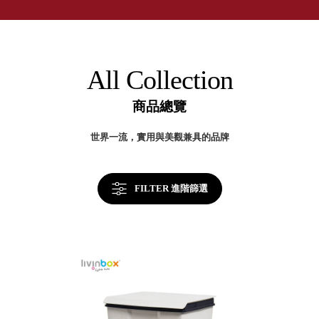
取分類車
收
高
客製化服務
納
RFO 快取
美
小
企業採購&聯名合作
學
旋轉架
角
RC 工業效
落
All Collection
率架．工
作站
商品總覽
WS 工作站
TM 模具存
商
世界一流，實用與美觀兼具的品牌
辦
放架
空
TW 刀具存
間
再
放
造
FILTER 進階篩選
HDC 專業
高荷重型
工具櫃
想擁
ESD 抗靜
有風
電零件櫃
格店
運送組裝
家的
費用
陳列
品味