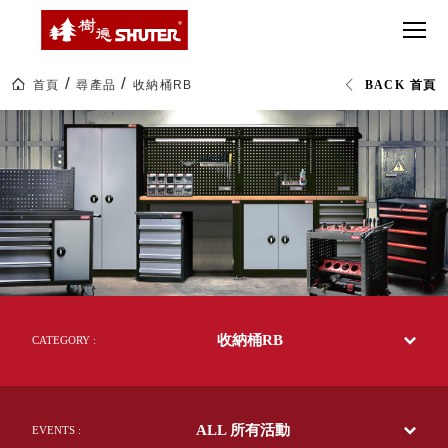
CT 專業重
間質感
SEE
Babbuza
MORE
型工具車
網美級
MILESTONE 樹
Dreamfactory|樹
德歷程
SCT-H不鏽
貨櫃屋
德收納學旅工場
鋼工具車
收納！
首頁
尋產品
收納桶RB
BACK 首頁
SWM-5不
居家收
NEWSPAPER 報紙
RB
鏽鋼工作
納布置
MEDIA PRESS 多
收
納
桌
必備
媒體
桶|livinbox
HK 掛板配
居
MAGAZINE 雜誌
家
件．洞洞
SOCIAL CARE 公
收
板配件
納|
益
樹
超
HB 耐衝擊
AWARDS 獲獎榮耀
德
級
企
分類置物
玩
MILESTONE 逐夢
業-
家
整理盒
熱
腳步
銷
MS-HB 快
70
取車
收納桶RB
多
CATEGORY :
打
國
FO 掀開式
的
造
50
快取零物
CUSTOMIZED 樹
你
年
德客製
件分類盒
台
的
ALL 所有活動
灣
EVENTS :
MS-FO 快
樂
製