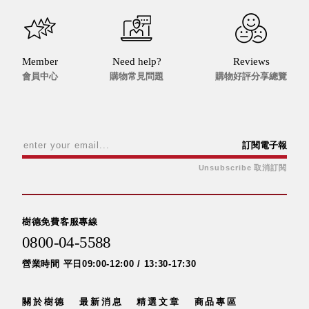
聯名重
辦公
磅登場
文具
樹德收納
A9 小
Member
Need help?
Reviews
X
會員中心
購物常見問題
購物好評分享總覽
幫手零
Kingson
件分類
Artworks
箱
字體設計
DD 桌
個性風
上型文
訂閱電子報
樹德收納
件櫃
Unsubscribe 取消訂閱
X
DDH
WODEN
桌上型
更添生活
橫式文
氛圍
樹德免費客服專線
件櫃
0800-04-5588
OA 文
件桌上
營業時間 平日09:00-12:00 / 13:30-17:30
分類架
OF 文
關於樹德
最新消息
精選文章
商品專區
件隨身