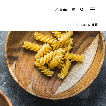
login
BACK 首頁