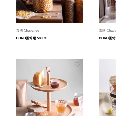
美國 Mordeco
美國 CAMINO
台灣 好物良品
台灣 奇鈺家居 CHYI YUH
台灣 日需百備 Dayneeds
泰國 Chabatree
泰國 Chaba
Ø 9 x H 11.8 cm
台灣 立物創意
BORO圓筒罐 580CC
BORO圓筒罐
590
$
台灣 Aholic
台灣 洛陽紙櫃
SOTHING 向物
台灣 ZENLET
台灣 LIGHT WAY
台灣 Moosy Life
台灣 LuvHome
德國 TROIKA