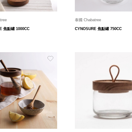
tree
泰國 Chabatree
Ø 9 x H 19 cm
Ø 9 x H 15 cm
E 焦點罐 1000CC
CYNOSURE 焦點罐 750CC
799
699
$
$