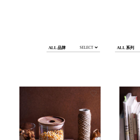
DCGH 防潮箱
台
DT 靜謐極致的桌上收納
台
SFC密碼鎖櫃
泰
UC桌邊收納櫃
升降桌系列
台
SB鈕扣格盒
ALL 品牌
ALL 系列
SELECT
DU-2S雙開拉門櫃層架
Storage 世界收納
法國 Stacksto
丹麥 Roommate
日本 Yamato japan
日本 LIBERALISTA