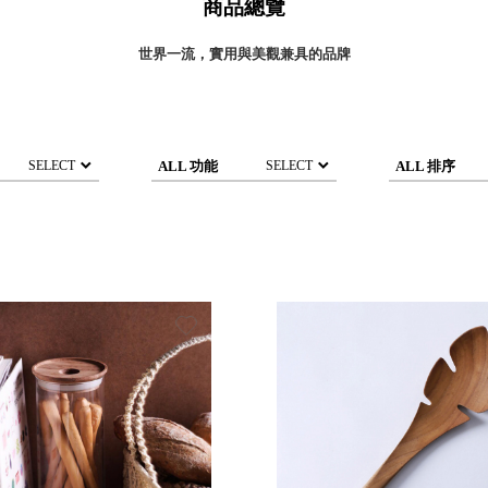
商品總覽
灣 Verde
灣 Lisscode
世界一流，實用與美觀兼具的品牌
國 Chabatree
台灣 初芳宇
灣 Love Dear
台灣 只有蕨
ALL 功能
ALL 排序
SELECT
SELECT
台灣 Elevon 準好拔
JADE DROP 美膚傘
ROKA