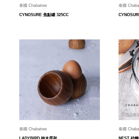
泰國 Chabatree
泰國 Chaba
Ø 9 x H 7.6 cm
CYNOSURE 焦點罐 325CC
CYNOSUR
499
$
泰國 Chabatree
泰國 Chaba
W 4 x L 4 x H 6.8 cm
LADYBIRD 柚木蛋架
NEST 砂