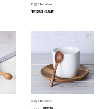
泰國 Chabatree
W 6.4 x L 27 x H 3.1 cm
NITIDUS 蛋糕鏟
415
$
泰國 Chabatree
W2.5 x L10.5 x H1.5cm
London 咖啡匙