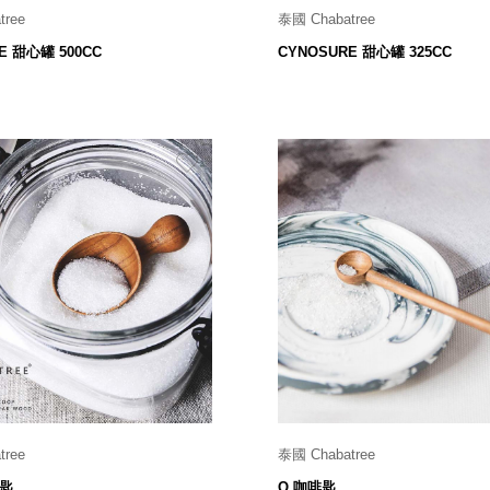
tree
泰國 Chabatree
Ø 9 x H 10 cm
Ø 9 x H 7.6 cm
E 甜心罐 500CC
CYNOSURE 甜心罐 325CC
599
529
$
$
tree
泰國 Chabatree
W 3.5 x L 6.5 x H 3 cm
W 2 x L 13 x H 1.5 cm
糖匙
O 咖啡匙