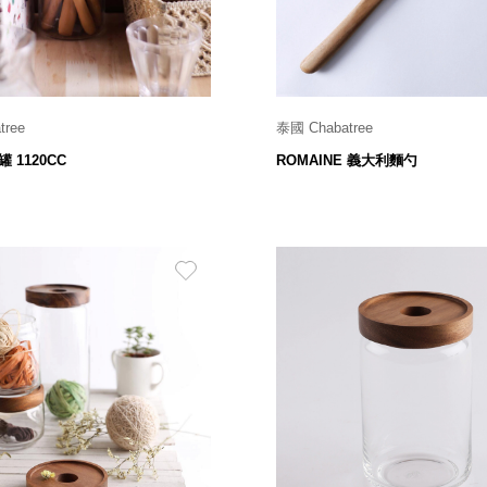
tree
泰國 Chabatree
Ø 9 x H 20.8 cm
W 7.2 x L 30 x H 4 cm
 1120CC
ROMAINE 義大利麵勺
730
580
$
$