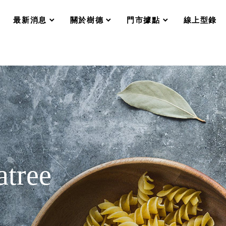
分格收納整理盒（小集盒）SO
scroll
scroll
scroll
scroll
收纳整理加購配件
最新消息
關於樹德
門市據點
線上型錄
樹德小物
衣架
成工作空間
推車
收纳整理分類盒FO
收納整理糖果盒MD
折疊桌FT
BB質感收納盒
綠時尚聯名小物
手提袋&手提籃系列LV
登場
HF 摺疊購物車
tree
體設計個性風
Select 生活選物
英國 W10