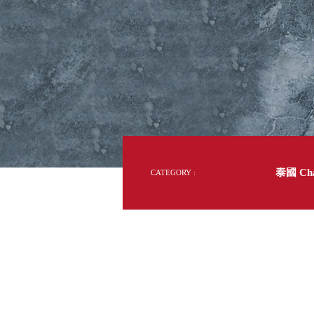
DD 桌上型文件櫃
DDH 桌上型橫式文件櫃
OA 文件桌上分類架
日
OF 文件隨身盒
PB 筆盒
SCB 療癒收納小物
美
KDF 資料夾．箱
台
oneu 桌上3C收納
OA 辦公資料樹德櫃
台
MC 手機櫃
泰國 Cha
CATEGORY :
DU 密碼鎖資料鐵櫃
台
FC 密碼置物櫃
瑞
SH 文件車．小櫃
澳
SH 展示架．書架
瑞
SB 方塊盒
德
SC收纳整理櫃．鞋櫃
瑞
L連環盒
HB 桌上文具盒
台
CS系列