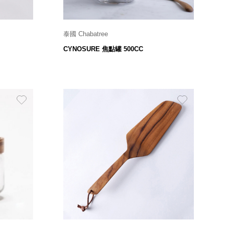
泰國 Chabatree
Ø 9 x H 10 cm
CYNOSURE 焦點罐 500CC
599
$