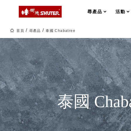
MS-FO 快取分類車
MILESTONE 逐夢腳步
RFO 快取旋轉架
尋產品
活動
RC 工業效率架．工作站
WS 工作站
打造夢想秘密基地 ! 車庫變身
首頁
尋產品
泰國 Chabatree
TM 模具存放架
TW 刀具存放
泰
國
HDC 專業高荷重型工具櫃
多功能工作桌，夢想的起點
Chabatree
ESD 抗靜電零件櫃
工作室必備，移動式工具收納
｜
Orin
運送組裝費用
生
活
選
物
樹德聯名企劃｜ 跨界聯名重磅
泰國 Chaba
樹德收納 X Kingson Artworks 字
樹德收納 X WODEN 更添生活氛圍
Office 辦公文具
A9 小幫手零件分類箱