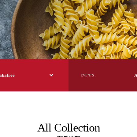
日本 BISQUE
斯洛維尼亞 EQUA
本 Hacoa
台灣 SN°OVAE
斯洛維尼亞 Rogaska
國 July Nine
灣 Techshower
西班牙 CRISTALINAS
灣 Lilla Fe
德國 RIZENHOFF
batree
EVENTS :
灣 檜木居 Cypress House
典 Vakinme
洲 Koala Eco
典 Sagaform
國 Donkey Products
典 BOSIGN Stockholm
台灣 點睛設計 DOT DESIGN
All Collection
灣 Xcellent
日本 HARIO