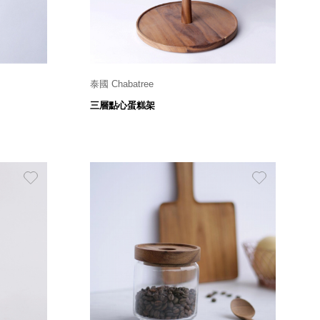
泰國 Chabatree
Ø 28 x H 39 cm
三層點心蛋糕架
1,800
$