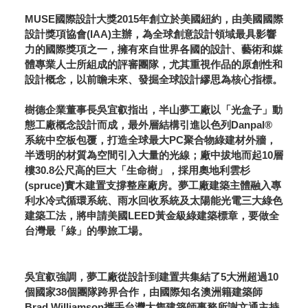
MUSE國際設計大獎2015年創立於美國紐約，由美國國際
設計獎項協會(IAA)主辦，為全球創意設計領域最具影響
力的國際獎項之一，擁有來自世界各國的設計、藝術和媒
體專業人士所組成的評審團隊，尤其重視作品的原創性和
設計概念，以前瞻未來、發掘全球設計繆思為核心指標。
樹德企業董事長吳宜叡指出，半山夢工廠以「光盒子」動
態工廠概念設計而成，最外層結構引進以色列Danpal®
系統中空板包覆，打造全球最大PC聚合物綠建材外牆，
半透明的材質為空間引入大量的光線；廠中拔地而起10層
樓30.8公尺高的巨大「生命樹」，採用奧地利雲杉
(spruce)實木建置支撐整座廠房。夢工廠建築主體融入專
利水冷式循環系統、雨水回收系統及太陽能光電三大綠色
建築工法，將申請美國LEED黃金級綠建築標章，要做全
台灣最「綠」的學旅工場。
吳宜叡強調，夢工廠從設計到建置共集結了5大洲超過10
個國家38個團隊跨界合作，由國際知名澳洲籍建築師
Brad Williamson攜手台灣大雋建築師事務所謝文通主持