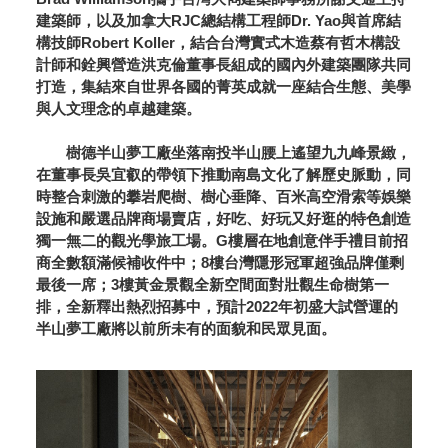
建築師，以及加拿大RJC總結構工程師Dr. Yao與首席結
構技師Robert Koller，結合台灣實式木造蔡有哲木構設
計師和銓興營造洪克倫董事長組成的國內外建築團隊共同
打造，集結來自世界各國的菁英成就一座結合生態、美學
與人文理念的卓越建築。
樹德半山夢工廠坐落南投半山腰上遙望九九峰景緻，
在董事長吳宜叡的帶領下推動南島文化了解歷史脈動，同
時整合刺激的攀岩爬樹、樹心垂降、百米高空滑索等娛樂
設施和嚴選品牌商場賣店，好吃、好玩又好逛的特色創造
獨一無二的觀光學旅工場。G樓層在地創意伴手禮目前招
商全數額滿候補收件中；8樓台灣隱形冠軍超強品牌僅剩
最後一席；3樓黃金景觀全新空間面對壯觀生命樹第一
排，全新釋出熱烈招募中，預計2022年初盛大試營運的
半山夢工廠將以前所未有的面貌和民眾見面。