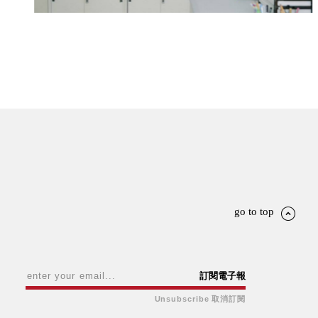
go to top
訂閱電子報
Unsubscribe 取消訂閱