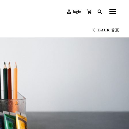
login
BACK 首頁