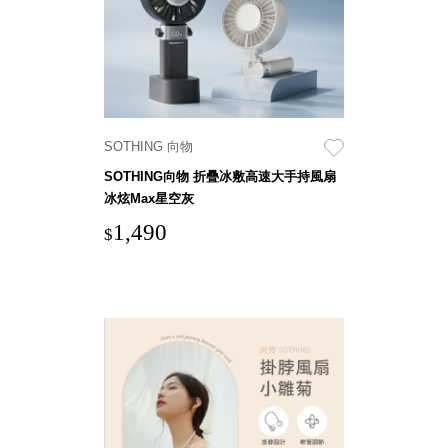
聯名重
辦公
磅登場
文具
樹德收納
A9 小
X
幫手零
Kingson
件分類
SOTHING 向物
Artworks
箱
字體設計
SOTHING向物 折疊冰敷高速大手持風扇
DD 桌
冰炫Max星空灰
個性風
上型文
樹德收納
1,490
件櫃
$
X
DDH
WODEN
桌上型
更添生活
橫式文
氛圍
件櫃
OA 文
件桌上
分類架
OF 文
件隨身