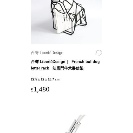
就靠
這展
Household
示架
居家生活
檔案
管
理，
斜取式收納
辦公
整理箱
台灣 LibertéDesign
室讓
MHB
台灣 LibertéDesign｜ French bulldog
工作
收納桶RB
letter rack 法國鬥牛犬書信架
效率
收纳整理箱
激升
KD
22.5 x 12 x 18.7 cm
小空
收納整理
1,480
$
間大
櫃．抽屜櫃
置
MB
物！
收纳整理盒
個人
DB
櫃機
玩具收纳整
能兼
理組CB