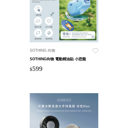
衣架
能工
推車
作
收纳整理分
桌，
類盒FO
夢想
收納整理糖
的起
果盒MD
點
折疊桌FT
工作
SOTHING 向物
BB質感收
室必
納盒
SOTHING向物 電動精油貼 小恐龍
備，
綠時尚聯名
599
移動
$
小物
式工
手提袋&手
具收
提籃系列LV
納
HF 摺疊購
物車
樹德聯
名企劃
｜ 跨界
Office