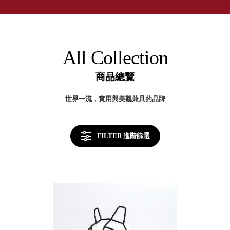
取分類車
高
客製化服務
RFO 快取
小
企業採購&聯名合作
旋轉架
角
RC 工業效
落
All Collection
率架．工
作站
商品總覽
WS 工作站
TM 模具存
商
世界一流，實用與美觀兼具的品牌
辦
放架
空
TW 刀具存
間
再
放
造
FILTER 進階篩選
HDC 專業
高荷重型
工具櫃
想擁
ESD 抗靜
有風
電零件櫃
格店
運送組裝
家的
費用
陳列
品味