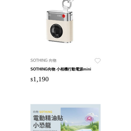
具風
收纳整理箱
格特
HA
色
折疊式收納
整理箱．籃
FB
登高椅設計
打
椅CH
造
資源回收桶
夢
想
HB
秘
SOTHING 向物
密
收纳整理手
基
SOTHING向物 小相機行動電源mini
提盒TB
地 !
車
1,190
收纳整理玲
$
庫
瓏盒PC
變
身
分格收納整
成
工
理盒（小集
作
盒）SO
空
間
收纳整理加
購配件
樹德小物
多功