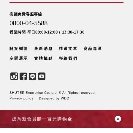
斯洛維尼亞
Rogaska
樹德免費客服專線
美國 July Nine
0800-04-5588
台灣
Techshower
營業時間 平日09:00-12:00 / 13:30-17:30
西班牙
CRISTALINAS
關於樹德
最新消息
精選文章
商品專區
台灣 Lilla Fe
空間展示
實體據點
聯絡我們
德國
RIZENHOFF
台灣 檜木居
Cypress House
瑞典 Vakinme
SHUTER Enterprise Co. Ltd. © All Rights reserved.
澳洲 Koala
Privacy policy
Designed by WDD
Eco
瑞典 Sagaform
德國 Donkey
成為新會員贈一百元購物金
Products
瑞典 BOSIGN