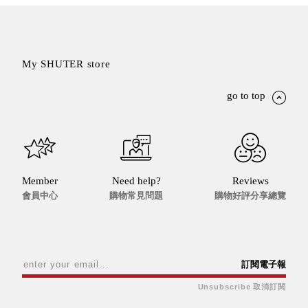
SB鈕
扣格盒
DU-2S
My SHUTER store
雙開拉
門櫃層
go to top
架
Select 生活
選物
Member
Need help?
Reviews
會員中心
購物常見問題
購物好評分享總覽
英國 W10
日本 BISQUE
斯洛維尼亞
訂閱電子報
EQUA
日本 Hacoa
Unsubscribe 取消訂閱
台灣 SN°OVAE