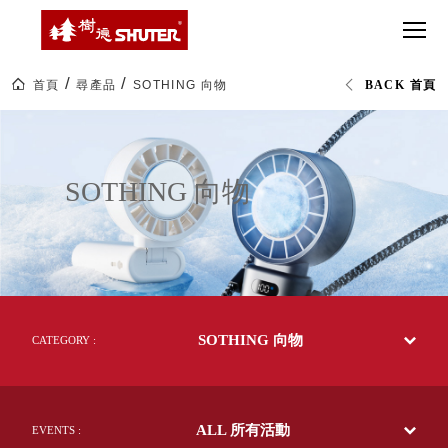
CT 專業重
間質感
SEE
Babbuza
MORE
型工具車
網美級
MILESTONE 樹
Dreamfactory|樹
德歷程
SCT-H不鏽
貨櫃屋
德收納學旅工場
鋼工具車
收納！
首頁
尋產品
SOTHING 向物
BACK 首頁
SWM-5不
居家收
NEWSPAPER 報紙
SOTHING
鏽鋼工作
納布置
MEDIA PRESS 多
向
物
桌
必備
媒體
｜
HK 掛板配
Orin
MAGAZINE 雜誌
SOTHING 向物
世
件．洞洞
SOCIAL CARE 公
界
板配件
收
益
納
超
HB 耐衝擊
AWARDS 獲獎榮耀
級
分類置物
玩
MILESTONE 逐夢
家
整理盒
腳步
MS-HB 快
取車
SOTHING 向物
CATEGORY :
打
FO 掀開式
造
快取零物
CUSTOMIZED 樹
你
德客製
件分類盒
的
ALL 所有活動
EVENTS :
MS-FO 快
樂