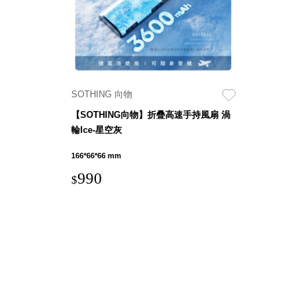
盒
HB 桌
上文具
盒
CS系
列
SOTHING 向物
DCGH
【SOTHING向物】折疊高速手持風扇 渦
防潮箱
輪Ice-星空灰
DT 靜
166*66*66 mm
謐極致
990
的桌上
$
收納
SFC密
碼鎖櫃
UC桌
邊收納
櫃
升降桌
系列