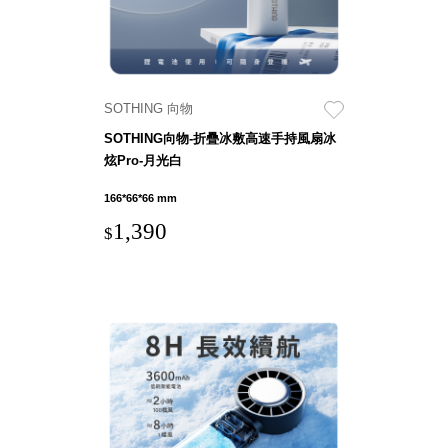
DU 密
碼鎖資
料鐵櫃
FC 密
碼置物
SOTHING 向物
櫃
SOTHING向物-折疊冰敷高速手持風扇冰
SH 文
炫Pro-月光白
件車．
166*66*66 mm
小櫃
SH 展
1,390
$
示架．
書架
SB 方
塊盒
SC收
纳整理
櫃．鞋
櫃
L連環