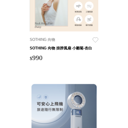
盒
PB 筆
盒
SCB
療癒收
SOTHING 向物
納小物
KDF
SOTHING 向物 掛脖風扇 小雛菊-杏白
資料
990
$
夾．箱
oneu
桌上
3C收
納
OA 辦
公資料
樹德櫃
MC 手
機櫃