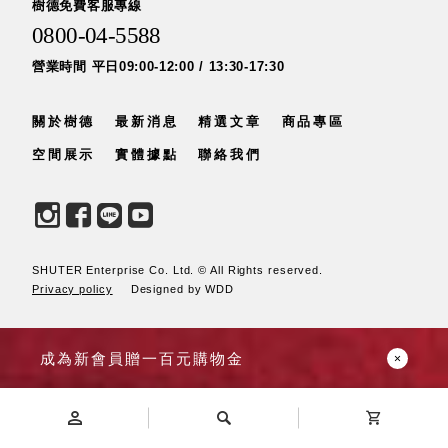
樹德免費客服專線
DU 密
0800-04-5588
碼鎖資
料鐵櫃
營業時間 平日09:00-12:00 / 13:30-17:30
FC 密
碼置物
關於樹德
最新消息
精選文章
商品專區
櫃
SH 文
空間展示
實體據點
聯絡我們
件車．
小櫃
SH 展
示架．
SHUTER Enterprise Co. Ltd. © All Rights reserved.
書架
Privacy policy
Designed by WDD
SB 方
塊盒
SC收
成為新會員贈一百元購物金
纳整理
櫃．鞋
櫃
L連環