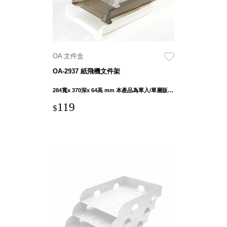
衣架
能工
推車
作
收纳整理分
桌，
類盒FO
夢想
收納整理糖
OA 文件盒
的起
果盒MD
OA-2937 紙飛機文件架
點
折疊桌FT
工作
284寬x 370深x 64高 mm 本產品為單入/單層販售 由顧客自由堆疊層數(建議層數3層)
BB質感收
室必
納盒
119
$
備，
綠時尚聯名
移動
小物
式工
手提袋&手
具收
提籃系列LV
納
HF 摺疊購
物車
樹德聯
名企劃
｜ 跨界
Office