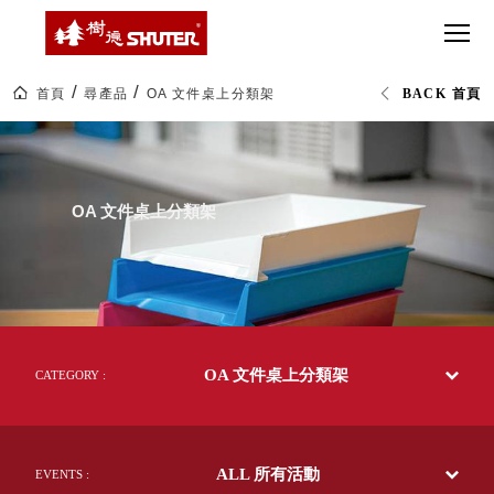
CT 專業重
間質感
SEE
Babbuza
MORE
型工具車
網美級
MILESTONE 樹
Dreamfactory|樹
德歷程
SCT-H不鏽
貨櫃屋
德收納學旅工場
鋼工具車
收納！
首頁
尋產品
OA 文件桌上分類架
BACK 首頁
SWM-5不
居家收
NEWSPAPER 報紙
OA
鏽鋼工作
納布置
MEDIA PRESS 多
文
件
桌
必備
媒體
桌
HK 掛板配
上
MAGAZINE 雜誌
OA 文件桌上分類架
分
件．洞洞
SOCIAL CARE 公
類
板配件
架|livinbox
益
辦
超
HB 耐衝擊
AWARDS 獲獎榮耀
公
級
文
分類置物
玩
MILESTONE 逐夢
具|
家
整理盒
樹
腳步
德
MS-HB 快
企
取車
OA 文件桌上分類架
業-
CATEGORY :
打
熱
FO 掀開式
銷
造
70
快取零物
CUSTOMIZED 樹
你
多
德客製
件分類盒
國
的
ALL 所有活動
的
EVENTS :
MS-FO 快
樂
50