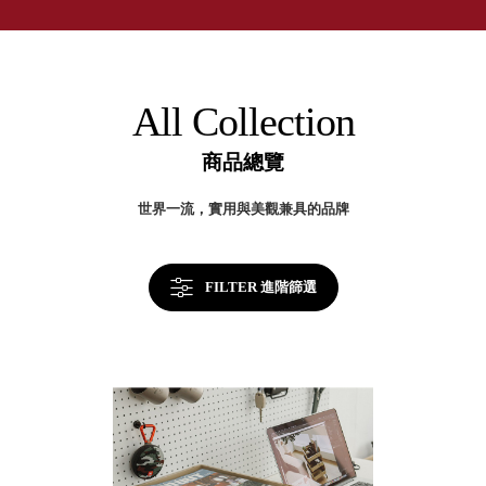
取分類車
年
高
客製化服務
台
RFO 快取
灣
小
企業採購&聯名合作
製
旋轉架
角
收
RC 工業效
納
落
All Collection
美
率架．工
學
作站
商品總覽
WS 工作站
TM 模具存
商
世界一流，實用與美觀兼具的品牌
辦
放架
空
TW 刀具存
間
再
放
造
FILTER 進階篩選
HDC 專業
高荷重型
工具櫃
想擁
ESD 抗靜
有風
電零件櫃
格店
運送組裝
家的
費用
陳列
品味