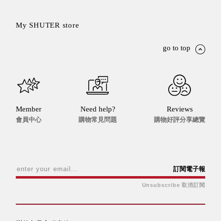
盒
PB 筆
My SHUTER store
盒
SCB
go to top
療癒收
納小物
KDF
資料
夾．箱
Member
Need help?
Reviews
oneu
會員中心
購物常見問題
購物好評分享總覽
桌上
3C收
納
OA 辦
訂閱電子報
公資料
Unsubscribe 取消訂閱
樹德櫃
MC 手
機櫃