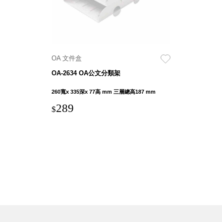
聯名重
辦公
磅登場
文具
樹德收納
A9 小
X
幫手零
OA 文件盒
Kingson
件分類
OA-2634 OA公文分類架
Artworks
箱
字體設計
DD 桌
260寬x 335深x 77高 mm 三層總高187 mm
個性風
上型文
289
$
樹德收納
件櫃
X
DDH
WODEN
桌上型
更添生活
橫式文
氛圍
件櫃
OA 文
件桌上
分類架
OF 文
件隨身