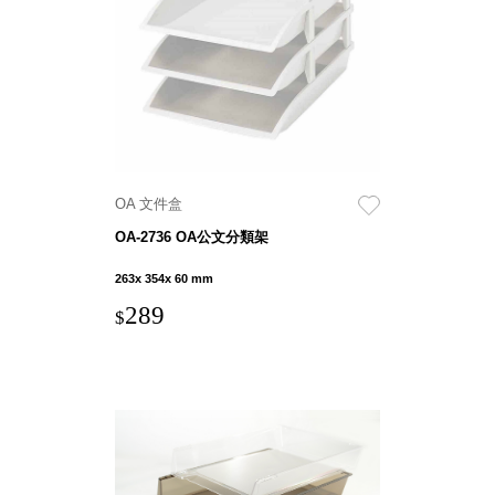
具風
收纳整理箱
格特
HA
色
折疊式收納
整理箱．籃
FB
登高椅設計
打
椅CH
造
資源回收桶
夢
OA 文件盒
想
HB
秘
OA-2736 OA公文分類架
密
收纳整理手
基
提盒TB
地 !
263x 354x 60 mm
車
收纳整理玲
庫
289
$
瓏盒PC
變
身
分格收納整
成
工
理盒（小集
作
盒）SO
空
間
收纳整理加
購配件
樹德小物
多功