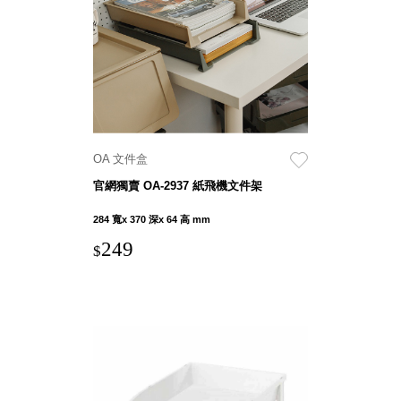
就靠
這展
Household
示架
居家生活
檔案
管
理，
斜取式收納
辦公
整理箱
OA 文件盒
室讓
MHB
官網獨賣 OA-2937 紙飛機文件架
工作
收納桶RB
效率
收纳整理箱
284 寬x 370 深x 64 高 mm
激升
KD
249
$
小空
收納整理
間大
櫃．抽屜櫃
置
MB
物！
收纳整理盒
個人
DB
櫃機
玩具收纳整
能兼
理組CB