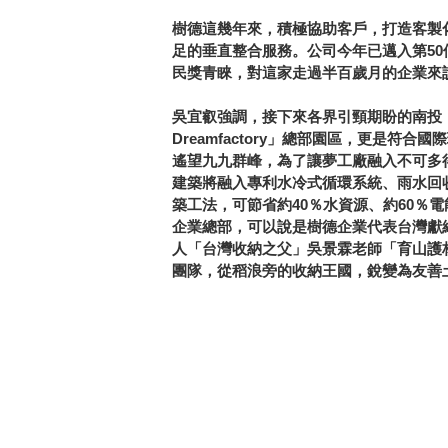
樹德這幾年來，積極協助客戶，打造客製
足的垂直整合服務。公司今年已邁入第50
民獎青睞，對這家走過半百歲月的企業來
吳宜叡強調，接下來各界引頸期盼的南投「半
Dreamfactory」總部園區，更是符
遙望九九群峰，為了讓夢工廠融入不可多
建築將融入專利水冷式循環系統、雨水回
築工法，可節省約40％水資源、約60％
企業總部，可以說是樹德企業代表台灣獻
人「台灣收納之父」吳景霖老師「育山護
團隊，從稻浪旁的收納王國，銳變為友善