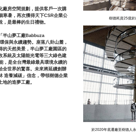
化廠房空間規劃，提供客戶一次購
個寒暑，再次獲得天下CSR企業公
樹德耗資25億
說，是最棒的生日禮物。
山夢工廠Babbuza
合國際環保與永續趨勢。座落八卦山麓，
得的天然美景，半山夢工廠園區的
收系統及太陽能光電等三大綠色建
電能，是全台灣最綠最具環境永續的
給全世界的驚喜。未來將延續創辦
林 造養減碳」信念，帶領樹德企業
土地的造夢工廠。
於2020年底遷廠至樹德人永遠的