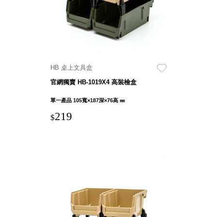
盒
HB 桌
上文具
盒
CS系
列
HB 桌上文具盒
DCGH
官網獨賣 HB-1019X4 高裝檢盒
防潮箱
DT 靜
單一產品 105寬×187深×76高 ㎜
謐極致
219
$
的桌上
收納
SFC密
碼鎖櫃
UC桌
邊收納
櫃
升降桌
系列