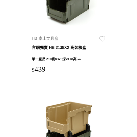
盒
PB 筆
盒
SCB
療癒收
HB 桌上文具盒
納小物
官網獨賣 HB-2138X2 高裝檢盒
KDF
資料
單一產品 210寬×375深×178高 ㎜
夾．箱
439
$
oneu
桌上
3C收
納
OA 辦
公資料
樹德櫃
MC 手
機櫃