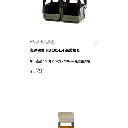
SB鈕
扣格盒
DU-2S
雙開拉
門櫃層
架
HB 桌上文具盒
官網獨賣 HB-1014x4 高裝檢盒
單一產品 105寬×137深×76高 ㎜ 組立後外徑： 107寬×137深×283.5高 ㎜
Select 生活
179
$
選物
英國 W10
日本 BISQUE
斯洛維尼亞
EQUA
日本 Hacoa
台灣 SN°OVAE