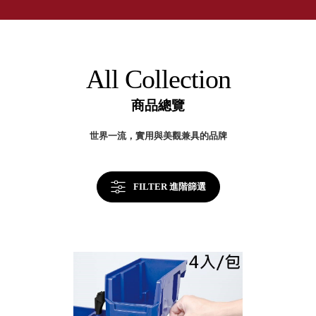
取分類車
灣
高
客製化服務
製
RFO 快取
收
小
企業採購&聯名合作
納
旋轉架
角
美
RC 工業效
學
落
All Collection
率架．工
作站
商品總覽
WS 工作站
TM 模具存
商
世界一流，實用與美觀兼具的品牌
辦
放架
空
TW 刀具存
間
再
放
造
FILTER 進階篩選
HDC 專業
高荷重型
工具櫃
想擁
ESD 抗靜
有風
電零件櫃
格店
運送組裝
家的
費用
陳列
品味