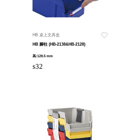
衣架
能工
推車
作
收纳整理分
桌，
類盒FO
夢想
收納整理糖
HB 桌上文具盒
的起
果盒MD
HB 腳柱 (HB-2138&HB-2128)
點
折疊桌FT
工作
高:128.5 mm
BB質感收
室必
納盒
32
$
備，
綠時尚聯名
移動
小物
式工
手提袋&手
具收
提籃系列LV
納
HF 摺疊購
物車
樹德聯
名企劃
｜ 跨界
Office