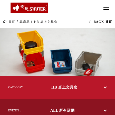
CT 專業重
間質感
SEE
Babbuza
MORE
型工具車
網美級
MILESTONE 樹
Dreamfactory|樹
德歷程
SCT-H不鏽
貨櫃屋
德收納學旅工場
鋼工具車
收納！
首頁
尋產品
HB 桌上文具盒
BACK 首頁
SWM-5不
居家收
NEWSPAPER 報紙
HB
鏽鋼工作
納布置
MEDIA PRESS 多
桌
上
桌
必備
媒體
文
HK 掛板配
具
MAGAZINE 雜誌
盒|livinbox
件．洞洞
SOCIAL CARE 公
辦
板配件
公
益
文
超
HB 耐衝擊
AWARDS 獲獎榮耀
具|
級
樹
分類置物
玩
MILESTONE 逐夢
德
家
整理盒
企
腳步
業-
MS-HB 快
熱
取車
HB 桌上文具盒
銷
CATEGORY :
打
70
FO 掀開式
多
造
國
快取零物
CUSTOMIZED 樹
你
的
德客製
件分類盒
50
的
ALL 所有活動
年
EVENTS :
MS-FO 快
樂
台