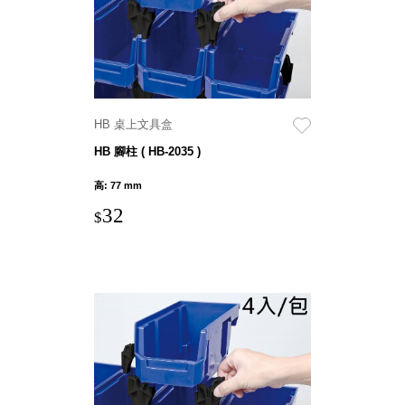
就靠
這展
Household
示架
居家生活
檔案
管
HB 桌上文具盒
理，
斜取式收納
辦公
整理箱
HB 腳柱 ( HB-2035 )
室讓
MHB
高: 77 mm
工作
收納桶RB
32
效率
收纳整理箱
$
激升
KD
小空
收納整理
間大
櫃．抽屜櫃
置
MB
物！
收纳整理盒
個人
DB
櫃機
玩具收纳整
能兼
理組CB