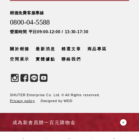
樹德免費客服專線
0800-04-5588
Storage 世界
收納
營業時間 平日09:00-12:00 / 13:30-17:30
法國 Stacksto
關於樹德
最新消息
精選文章
商品專區
丹麥
空間展示
實體據點
聯絡我們
Roommate
日本 Yamato
japan
日本
LIBERALISTA
SHUTER Enterprise Co. Ltd. © All Rights reserved.
美國 Mordeco
Privacy policy
Designed by WDD
美國 CAMINO
台灣 好物良品
台灣 奇鈺家居
成為新會員贈一百元購物金
CHYI YUH
台灣 日需百備