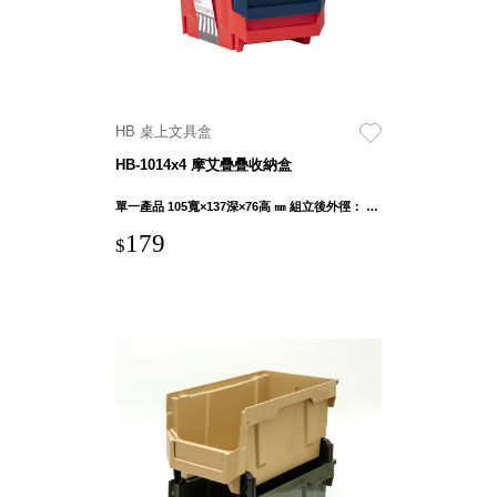
聯名重
辦公
磅登場
文具
樹德收納
A9 小
X
幫手零
HB 桌上文具盒
Kingson
件分類
HB-1014x4 摩艾疊疊收納盒
Artworks
箱
字體設計
DD 桌
單一產品 105寬×137深×76高 ㎜ 組立後外徑： 107寬×137深×283.5高 ㎜
個性風
上型文
179
$
樹德收納
件櫃
X
DDH
WODEN
桌上型
更添生活
橫式文
氛圍
件櫃
OA 文
件桌上
分類架
OF 文
件隨身