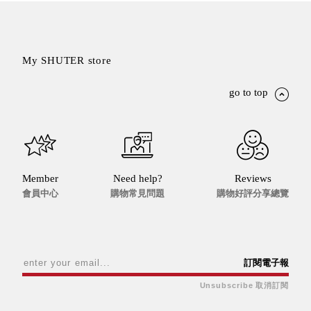
Stockholm
台灣 點睛設計
DOT DESIGN
My SHUTER store
台灣 Xcellent
日本 HARIO
go to top
台灣 Verde
台灣 Lisscode
泰國
Chabatree
台灣 初芳宇
Member
Need help?
Reviews
台灣 Love
會員中心
購物常見問題
購物好評分享總覽
Dear
台灣 只有蕨
台灣 Elevon 準
好拔
訂閱電子報
JADE DROP
美膚傘
Unsubscribe 取消訂閱
ROKA