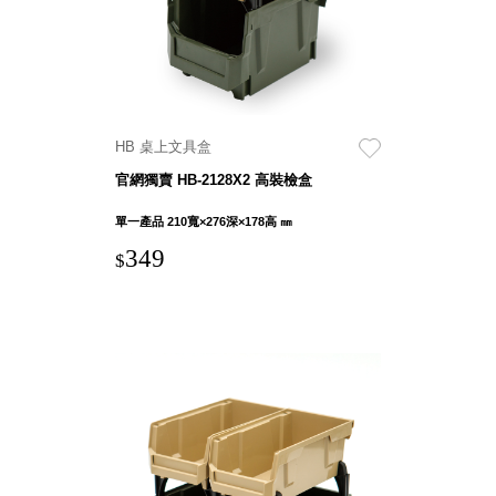
DU 密
碼鎖資
料鐵櫃
FC 密
碼置物
櫃
HB 桌上文具盒
SH 文
官網獨賣 HB-2128X2 高裝檢盒
件車．
小櫃
單一產品 210寬×276深×178高 ㎜
SH 展
349
$
示架．
書架
SB 方
塊盒
SC收
纳整理
櫃．鞋
櫃
L連環