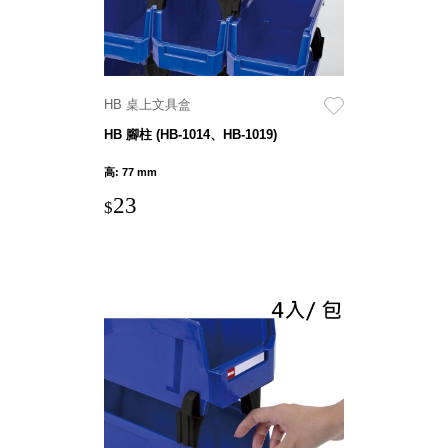
具風
收纳整理箱
格特
HA
色
折疊式收納
整理箱．籃
FB
HB 桌上文具盒
登高椅設計
HB 腳柱 (HB-1014、HB-1019)
打
椅CH
造
高: 77 mm
資源回收桶
夢
想
HB
23
秘
$
密
收纳整理手
基
提盒TB
地 !
車
收纳整理玲
庫
瓏盒PC
變
身
分格收納整
成
工
理盒（小集
作
盒）SO
空
間
收纳整理加
購配件
樹德小物
多功