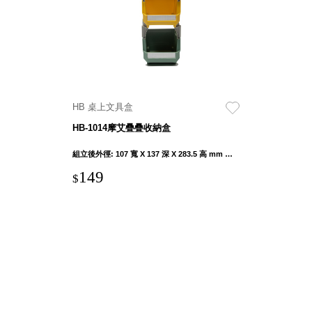
斯洛維尼亞
Rogaska
美國 July Nine
台灣
Techshower
西班牙
HB 桌上文具盒
CRISTALINAS
台灣 Lilla Fe
HB-1014摩艾疊疊收納盒
德國
組立後外徑: 107 寬 X 137 深 X 283.5 高 mm 堆疊後外徑: 105 寬 X 137 深 X 121 高 mm
RIZENHOFF
149
台灣 檜木居
$
Cypress House
瑞典 Vakinme
澳洲 Koala
Eco
瑞典 Sagaform
德國 Donkey
Products
瑞典 BOSIGN