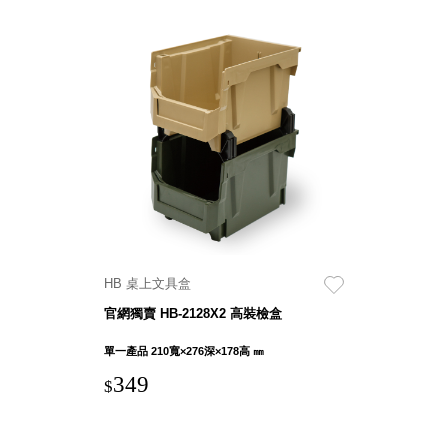
HB 桌上文具盒
官網獨賣 HB-2128X2 高裝檢盒
單一產品 210寬×276深×178高 ㎜
349
$