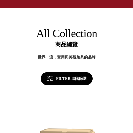
取分類車
店
高
客製化服務
RFO 快取
小
企業採購&聯名合作
旋轉架
角
RC 工業效
落
All Collection
率架．工
作站
商品總覽
WS 工作站
TM 模具存
商
世界一流，實用與美觀兼具的品牌
辦
放架
空
TW 刀具存
間
再
放
造
FILTER 進階篩選
HDC 專業
高荷重型
工具櫃
想擁
ESD 抗靜
有風
電零件櫃
格店
運送組裝
家的
費用
陳列
品味