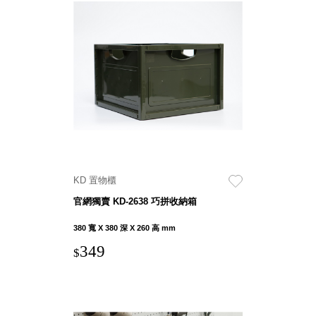
斯洛維尼亞
Rogaska
美國 July Nine
台灣
Techshower
西班牙
CRISTALINAS
台灣 Lilla Fe
德國
RIZENHOFF
台灣 檜木居
KD 置物櫃
Cypress House
官網獨賣 KD-2638 巧拼收納箱
瑞典 Vakinme
澳洲 Koala
380 寬 X 380 深 X 260 高 mm
Eco
349
$
瑞典 Sagaform
德國 Donkey
Products
瑞典 BOSIGN