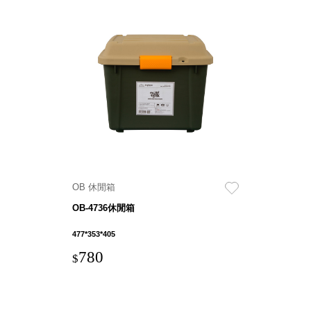
Storage 世界
收納
法國 Stacksto
丹麥
Roommate
日本 Yamato
japan
OB 休閒箱
日本
LIBERALISTA
OB-4736休閒箱
美國 Mordeco
477*353*405
美國 CAMINO
780
台灣 好物良品
$
台灣 奇鈺家居
CHYI YUH
台灣 日需百備