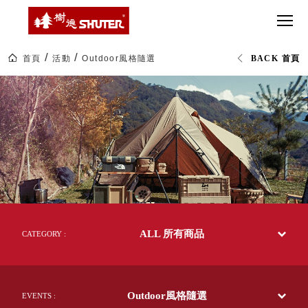
CT 專業重
間質感
SEE
Babbuza
MORE
型工具車
網美級
MILESTONE 樹
Dreamfactory|樹
德歷程
SCT-H不鏽
貨櫃屋
德收納學旅工場
鋼工具車
收納！
首頁
活動
Outdoor風格隨選
BACK 首頁
SWM-5不
居家收
NEWSPAPER 報紙
樹
鏽鋼工作
納布置
MEDIA PRESS 多
德
SHUTER
桌
必備
媒體
台
HK 掛板配
灣
MAGAZINE 雜誌
57
件．洞洞
SOCIAL CARE 公
年
板配件
收
益
納
超
HB 耐衝擊
AWARDS 獲獎榮耀
第
級
一
分類置物
玩
MILESTONE 逐夢
品
家
整理盒
牌
腳步
|
MS-HB 快
官
取車
ALL 所有商品
方
CATEGORY :
打
網
FO 掀開式
站
造
及
快取零物
CUSTOMIZED 樹
你
網
德客製
件分類盒
路
的
Outdoor風格隨選
旗
EVENTS :
MS-FO 快
樂
艦