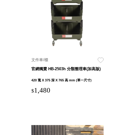
聯名重
辦公
磅登場
文具
樹德收納
A9 小
X
幫手零
Kingson
件分類
Artworks
箱
字體設計
DD 桌
文件車/櫃
個性風
上型文
樹德收納
官網獨賣 HB-2503h 分類整理車(加高版)
件櫃
X
DDH
420 寬 X 375 深 X 765 高 mm (單一尺寸)
WODEN
桌上型
1,480
更添生活
$
橫式文
氛圍
件櫃
OA 文
件桌上
分類架
OF 文
件隨身