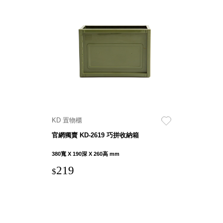
盒
HB 桌
上文具
盒
CS系
列
DCGH
防潮箱
DT 靜
謐極致
KD 置物櫃
的桌上
官網獨賣 KD-2619 巧拼收納箱
收納
SFC密
380寬 X 190深 X 260高 mm
碼鎖櫃
219
$
UC桌
邊收納
櫃
升降桌
系列