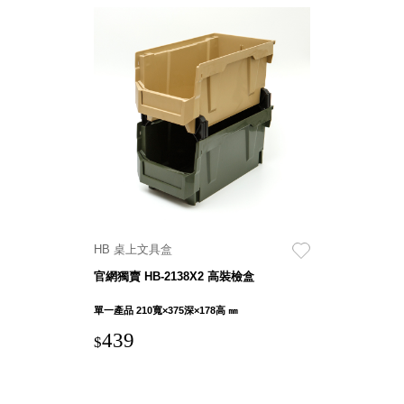
Dayneeds
台灣 立物創意
台灣 Aholic
台灣 洛陽紙櫃
SOTHING 向
物
台灣 ZENLET
台灣 LIGHT
WAY
台灣 Moosy
Life
HB 桌上文具盒
台灣 LuvHome
德國 TROIKA
官網獨賣 HB-2138X2 高裝檢盒
單一產品 210寬×375深×178高 ㎜
439
$