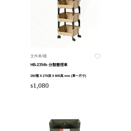
衣架
能工
推車
作
收纳整理分
桌，
類盒FO
夢想
收納整理糖
的起
果盒MD
點
折疊桌FT
工作
BB質感收
室必
文件車/櫃
納盒
備，
HB-2354h 分類整理車
綠時尚聯名
移動
小物
284寬 X 276深 X 805高 mm (單一尺寸)
式工
手提袋&手
具收
1,080
$
提籃系列LV
納
HF 摺疊購
物車
樹德聯
名企劃
｜ 跨界
Office