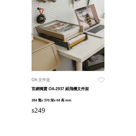
Stockholm
台灣 點睛設計
DOT DESIGN
台灣 Xcellent
日本 HARIO
台灣 Verde
台灣 Lisscode
泰國
Chabatree
台灣 初芳宇
台灣 Love
OA 文件盒
Dear
官網獨賣 OA-2937 紙飛機文件架
台灣 只有蕨
台灣 Elevon 準
284 寬x 370 深x 64 高 mm
好拔
249
$
JADE DROP
美膚傘
ROKA