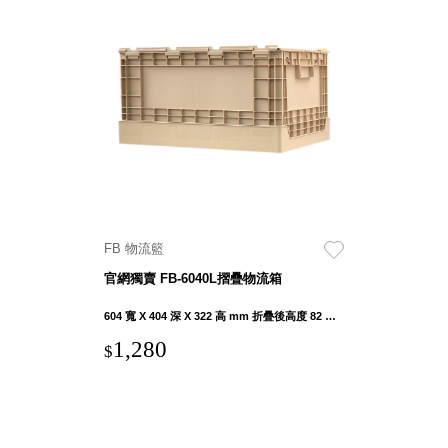
SB鈕
扣格盒
DU-2S
雙開拉
門櫃層
架
Select 生活
FB 物流籃
選物
官網獨賣 FB-6040L摺疊物流箱
英國 W10
604 寬 X 404 深 X 322 高 mm 折疊後高度 82 mm
日本 BISQUE
1,280
$
斯洛維尼亞
EQUA
日本 Hacoa
台灣 SN°OVAE