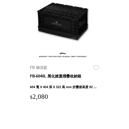
DU 密
碼鎖資
料鐵櫃
FC 密
碼置物
櫃
SH 文
件車．
小櫃
SH 展
FB 物流籃
示架．
FB-6040L 黑化掀蓋摺疊收納箱
書架
SB 方
604 寬 X 404 深 X 322 高 mm 折疊後高度 82 mm
塊盒
2,080
$
SC收
纳整理
櫃．鞋
櫃
L連環