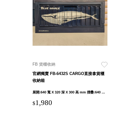
盒
PB 筆
盒
SCB
療癒收
納小物
KDF
資料
FB 貨櫃收納
夾．箱
官網獨賣 FB-6432S CARGO直接拿貨櫃
oneu
收納箱
桌上
3C收
展開:640 寬 X 320 深 X 300 高 mm 摺疊:640 寬 X 320 深 X 100 高 mm 內徑:600 寬 X 281 深 X 275 高 mm
納
1,980
$
OA 辦
公資料
樹德櫃
MC 手
機櫃