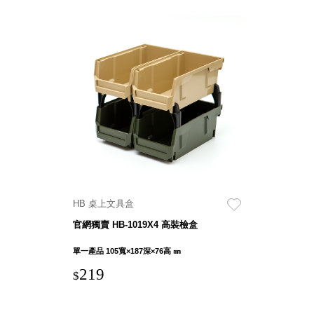
HB 桌上文具盒
官網獨賣 HB-1019X4 高裝檢盒
單一產品 105寬×187深×76高 ㎜
219
$