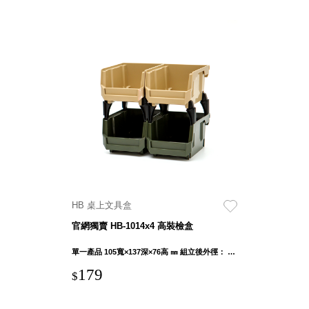
HB 桌上文具盒
官網獨賣 HB-1014x4 高裝檢盒
單一產品 105寬×137深×76高 ㎜ 組立後外徑： 107寬×137深×283.5高 ㎜
179
$