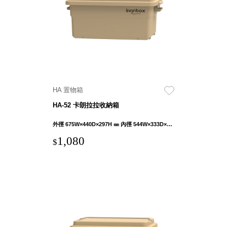
就靠
這展
Household
示架
居家生活
檔案
管
理，
斜取式收納
辦公
整理箱
HA 置物箱
室讓
MHB
HA-52 卡朗拉拉收納箱
工作
收納桶RB
效率
收纳整理箱
外徑 675W×440D×297H ㎜ 內徑 544W×333D×271H ㎜
激升
KD
1,080
$
小空
收納整理
間大
櫃．抽屜櫃
置
MB
物！
收纳整理盒
個人
DB
櫃機
玩具收纳整
能兼
理組CB