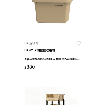
具風
收纳整理箱
格特
HA
色
折疊式收納
整理箱．籃
FB
登高椅設計
打
椅CH
造
資源回收桶
夢
HA 置物箱
想
HB
秘
HA-22 卡朗拉拉收納箱
密
收纳整理手
基
提盒TB
地 !
外徑 430W×315D×290H ㎜ 內徑 337W×228D×271H ㎜
車
收纳整理玲
庫
880
$
瓏盒PC
變
身
分格收納整
成
工
理盒（小集
作
盒）SO
空
間
收纳整理加
購配件
樹德小物
多功