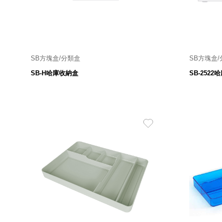
美國 Mordeco
美國 CAMINO
台灣 好物良品
台灣 奇鈺家居 CHYI YUH
台灣 日需百備 Dayneeds
SB方塊盒/分類盒
SB方塊盒
125W×113D×88H ㎜
台灣 立物創意
SB-H哈庫收納盒
SB-252
108
$
台灣 Aholic
台灣 洛陽紙櫃
SOTHING 向物
台灣 ZENLET
台灣 LIGHT WAY
台灣 Moosy Life
台灣 LuvHome
德國 TROIKA