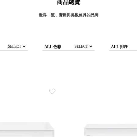
商品總覽
灣 Verde
灣 Lisscode
世界一流，實用與美觀兼具的品牌
國 Chabatree
台灣 初芳宇
灣 Love Dear
台灣 只有蕨
ALL 色彩
ALL 排序
SELECT
SELECT
台灣 Elevon 準好拔
JADE DROP 美膚傘
ROKA