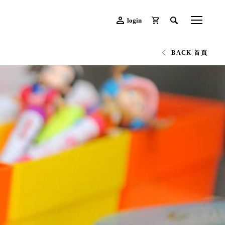
login
BACK 首頁