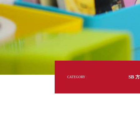
灣
DD 桌上型文件櫃
製
DDH 桌上型橫式文件櫃
收
納
OA 文件桌上分類架
日
美
學
OF 文件隨身盒
PB 筆盒
SCB 療癒收納小物
美
KDF 資料夾．箱
台
oneu 桌上3C收納
OA 辦公資料樹德櫃
台
MC 手機櫃
SB 
CATEGORY :
DU 密碼鎖資料鐵櫃
台
FC 密碼置物櫃
瑞
SH 文件車．小櫃
澳
SH 展示架．書架
瑞
SB 方塊盒
德
SC收纳整理櫃．鞋櫃
瑞
L連環盒
HB 桌上文具盒
台
CS系列