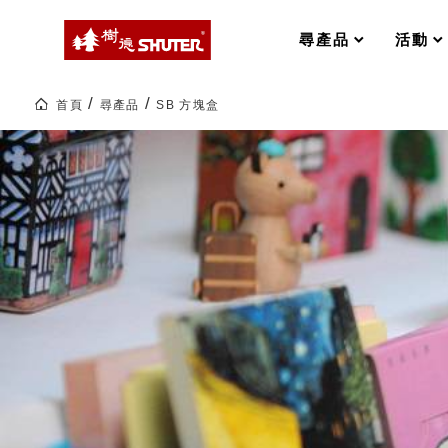
MS-FO 快取分類車
MILESTONE 逐夢腳步
RFO 快取旋轉架
尋產品
活動
RC 工業效率架．工作站
WS 工作站
打造夢想秘密基地 ! 車庫變身
首頁
尋產品
SB 方塊盒
TM 模具存放架
TW 刀具存放
SB
方
HDC 專業高荷重型工具櫃
多功能工作桌，夢想的起點
塊
ESD 抗靜電零件櫃
工作室必備，移動式工具收納
盒|livinbox
辦
運送組裝費用
公
文
具|
樹
德
樹德聯名企劃｜ 跨界聯名重磅
企
業-
熱
銷
樹德收納 X Kingson Artworks 字
70
樹德收納 X WODEN 更添生活氛圍
多
Office 辦公文具
國
的
50
年
A9 小幫手零件分類箱
台