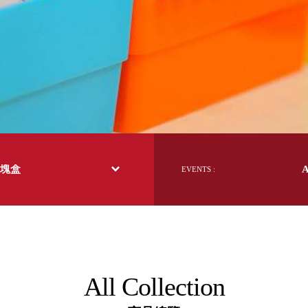
日本 BISQUE
斯洛維尼亞 EQUA
本 Hacoa
台灣 SN°OVAE
斯洛維尼亞 Rogaska
國 July Nine
灣 Techshower
西班牙 CRISTALINAS
灣 Lilla Fe
德國 RIZENHOFF
方塊盒
EVENTS :
灣 檜木居 Cypress House
典 Vakinme
洲 Koala Eco
典 Sagaform
國 Donkey Products
典 BOSIGN Stockholm
台灣 點睛設計 DOT DESIGN
All Collection
灣 Xcellent
日本 HARIO