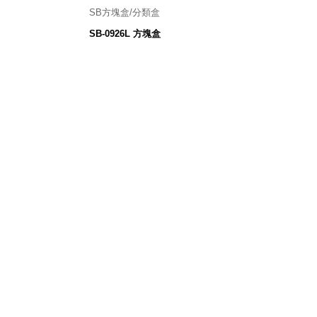
SB方塊盒/分類盒
mm
90寬 X 260深 X 45高 mm
SB-0926L 方塊盒
45
$