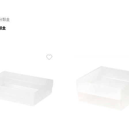
/分類盒
337寬*137深*35高 mm
234寬 x 122深 x 35高 
分類盒
79
55
$
$