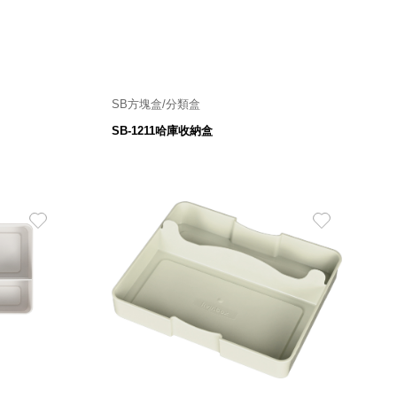
SB方塊盒/分類盒
125W×113D×33H ㎜
SB-1211哈庫收納盒
78
$