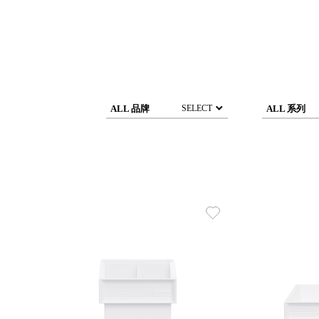
DCGH 防潮箱
台
DT 靜謐極致的桌上收納
台
SFC密碼鎖櫃
泰
UC桌邊收納櫃
升降桌系列
台
SB鈕扣格盒
ALL 品牌
ALL 系列
SELECT
DU-2S雙開拉門櫃層架
Storage 世界收納
法國 Stacksto
丹麥 Roommate
日本 Yamato japan
日本 LIBERALISTA