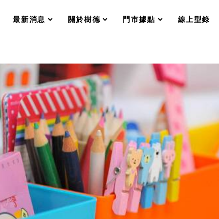
分格收納整理盒（小集盒）SO
scroll
scroll
scroll
scroll
收纳整理加購配件
最新消息
關於樹德
門市據點
線上型錄
樹德小物
衣架
成工作空間
推車
收纳整理分類盒FO
收納整理糖果盒MD
折疊桌FT
BB質感收納盒
綠時尚聯名小物
手提袋&手提籃系列LV
登場
HF 摺疊購物車
體設計個性風
Select 生活選物
英國 W10