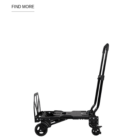
具風
收纳整理箱
FIND MORE
格特
HA
色
折疊式收納
整理箱．籃
FB
登高椅設計
打
椅CH
造
資源回收桶
夢
想
HB
秘
密
收纳整理手
基
提盒TB
地 !
車
收纳整理玲
庫
瓏盒PC
變
身
分格收納整
成
工
理盒（小集
作
盒）SO
空
間
收纳整理加
購配件
樹德小物
多功