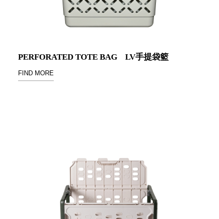
聯名重
辦公
磅登場
文具
樹德收納
A9 小
X
幫手零
PERFORATED TOTE BAG
LV手提袋籃
Kingson
件分類
FIND MORE
Artworks
箱
字體設計
DD 桌
個性風
上型文
樹德收納
件櫃
X
DDH
WODEN
桌上型
更添生活
橫式文
氛圍
件櫃
OA 文
件桌上
分類架
OF 文
件隨身