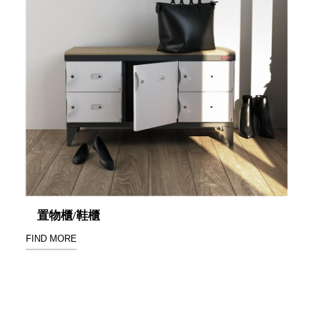
盒
HB 桌
上文具
盒
CS系
列
DCGH
防潮箱
DT 靜
謐極致
的桌上
收納
SFC密
置物櫃/鞋櫃
碼鎖櫃
FIND MORE
UC桌
邊收納
櫃
升降桌
系列