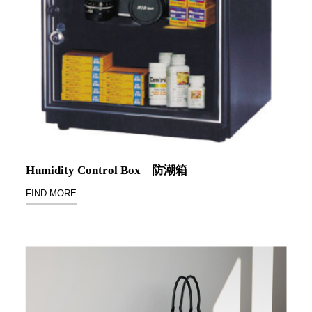
DU 密
碼鎖資
料鐵櫃
FC 密
碼置物
櫃
SH 文
件車．
小櫃
SH 展
Humidity Control Box
防潮箱
示架．
書架
FIND MORE
SB 方
塊盒
SC收
纳整理
櫃．鞋
櫃
L連環