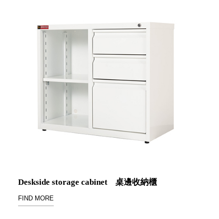
SB鈕
扣格盒
DU-2S
雙開拉
門櫃層
架
Select 生活
選物
英國 W10
日本 BISQUE
斯洛維尼亞
Deskside storage cabinet
桌邊收納櫃
EQUA
FIND MORE
日本 Hacoa
台灣 SN°OVAE