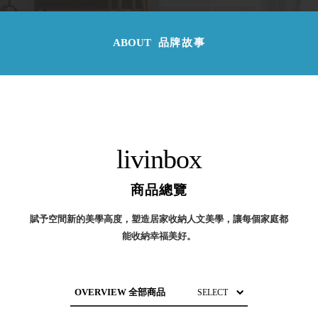
取分類車
高
客製化服務
RFO 快取
小
企業採購&聯名合作
旋轉架
ABOUT
品牌故事
角
RC 工業效
落
率架．工
作站
WS 工作站
TM 模具存
商
辦
放架
livinbox
空
TW 刀具存
間
再
放
造
商品總覽
HDC 專業
高荷重型
賦予空間新的美學高度，塑造居家收納人文美學，讓每個家庭都
工具櫃
想擁
能收納幸福美好。
ESD 抗靜
有風
電零件櫃
格店
運送組裝
家的
費用
陳列
品味
OVERVIEW 全部商品