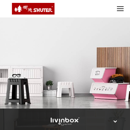
CT 專業重
間質感
SEE
Babbuza
MORE
型工具車
網美級
MILESTONE 樹
Dreamfactory|樹
德歷程
SCT-H不鏽
貨櫃屋
德收納學旅工場
鋼工具車
收納！
SWM-5不
居家收
NEWSPAPER 報紙
鏽鋼工作
納布置
MEDIA PRESS 多
桌
必備
媒體
HK 掛板配
MAGAZINE 雜誌
件．洞洞
SOCIAL CARE 公
板配件
益
超
HB 耐衝擊
AWARDS 獲獎榮耀
級
分類置物
玩
MILESTONE 逐夢
家
整理盒
腳步
MS-HB 快
取車
打
FO 掀開式
造
快取零物
CUSTOMIZED 樹
你
德客製
件分類盒
的
MS-FO 快
樂