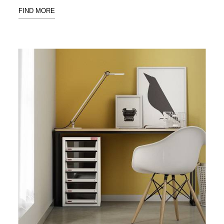
Stockholm
FIND MORE
台灣 點睛設計
DOT DESIGN
台灣 Xcellent
日本 HARIO
台灣 Verde
台灣 Lisscode
泰國
Chabatree
台灣 初芳宇
台灣 Love
Dear
台灣 只有蕨
台灣 Elevon 準
好拔
JADE DROP
美膚傘
ROKA