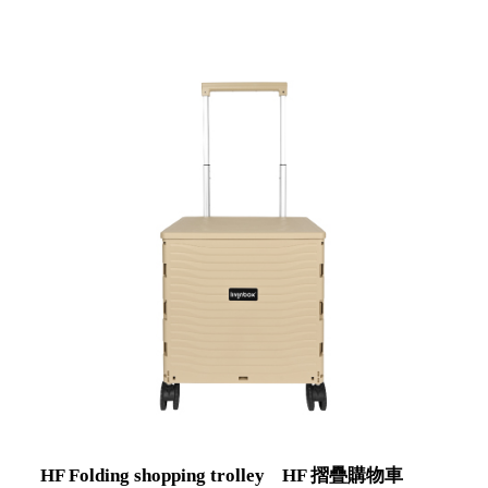
就靠
Office 辦公文具
這展
Household 居家生活
Household
示架
居家生活
檔案
管
理，
斜取式收納
辦公
整理箱
室讓
MHB
工作
收納桶RB
效率
收纳整理箱
激升
KD
小空
收納整理
間大
櫃．抽屜櫃
置
MB
物！
收纳整理盒
個人
DB
櫃機
玩具收纳整
能兼
理組CB
HF Folding shopping trolley
HF 摺疊購物車