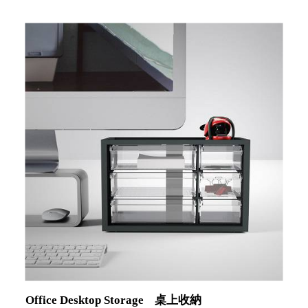
斯洛維尼亞
Rogaska
美國 July Nine
台灣
Techshower
西班牙
CRISTALINAS
台灣 Lilla Fe
德國
RIZENHOFF
台灣 檜木居
Cypress House
瑞典 Vakinme
澳洲 Koala
Eco
瑞典 Sagaform
德國 Donkey
Products
Office Desktop Storage
桌上收納
瑞典 BOSIGN