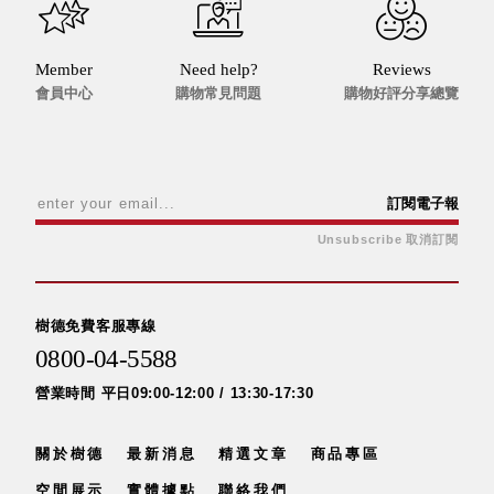
Dayneeds
台灣 立物創意
台灣 Aholic
Member
Need help?
Reviews
會員中心
購物常見問題
購物好評分享總覽
台灣 洛陽紙櫃
SOTHING 向
物
台灣 ZENLET
台灣 LIGHT
訂閱電子報
WAY
Unsubscribe 取消訂閱
台灣 Moosy
Life
台灣 LuvHome
樹德免費客服專線
德國 TROIKA
0800-04-5588
營業時間 平日09:00-12:00 / 13:30-17:30
關於樹德
最新消息
精選文章
商品專區
空間展示
實體據點
聯絡我們