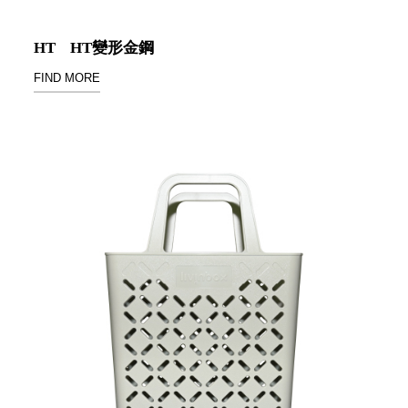
衣架
能工
推車
作
HT
HT變形金鋼
收纳整理分
桌，
FIND MORE
類盒FO
夢想
收納整理糖
的起
果盒MD
點
折疊桌FT
工作
BB質感收
室必
納盒
備，
綠時尚聯名
移動
小物
式工
手提袋&手
具收
提籃系列LV
納
HF 摺疊購
物車
樹德聯
名企劃
｜ 跨界
Office