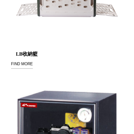
盒
PB 筆
盒
SCB
療癒收
納小物
KDF
LB收納籃
資料
FIND MORE
夾．箱
oneu
桌上
3C收
納
OA 辦
公資料
樹德櫃
MC 手
機櫃