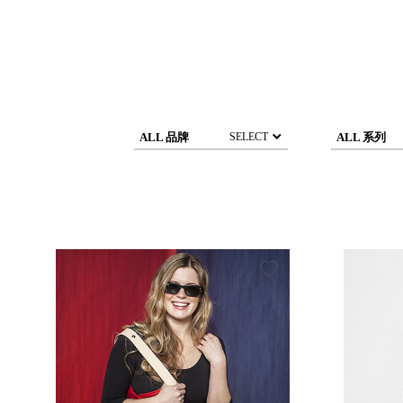
DCGH 防潮箱
台
DT 靜謐極致的桌上收納
台
SFC密碼鎖櫃
泰
UC桌邊收納櫃
升降桌系列
台
SB鈕扣格盒
ALL 品牌
ALL 系列
SELECT
DU-2S雙開拉門櫃層架
Storage 世界收納
法國 Stacksto
丹麥 Roommate
日本 Yamato japan
日本 LIBERALISTA