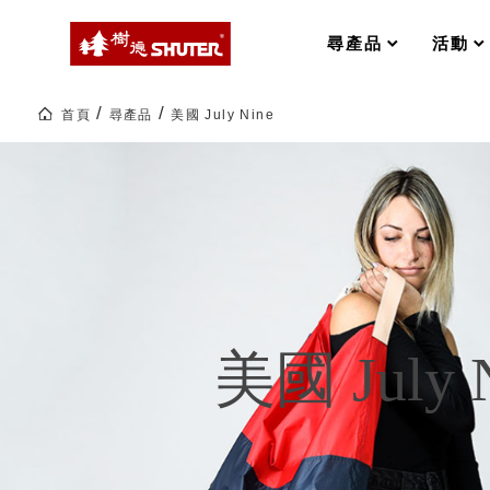
MS-FO 快取分類車
MILESTONE 逐夢腳步
RFO 快取旋轉架
尋產品
活動
RC 工業效率架．工作站
WS 工作站
打造夢想秘密基地 ! 車庫變身
首頁
尋產品
美國 July Nine
TM 模具存放架
TW 刀具存放
美
國
HDC 專業高荷重型工具櫃
多功能工作桌，夢想的起點
July
ESD 抗靜電零件櫃
工作室必備，移動式工具收納
Nine
｜
運送組裝費用
生
活
選
物
樹德聯名企劃｜ 跨界聯名重磅
美國 July 
樹德收納 X Kingson Artworks 字
樹德收納 X WODEN 更添生活氛圍
Office 辦公文具
A9 小幫手零件分類箱