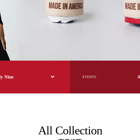
日本 BISQUE
斯洛維尼亞 EQUA
本 Hacoa
台灣 SN°OVAE
斯洛維尼亞 Rogaska
國 July Nine
灣 Techshower
西班牙 CRISTALINAS
灣 Lilla Fe
德國 RIZENHOFF
y Nine
EVENTS :
灣 檜木居 Cypress House
典 Vakinme
洲 Koala Eco
典 Sagaform
國 Donkey Products
典 BOSIGN Stockholm
台灣 點睛設計 DOT DESIGN
All Collection
灣 Xcellent
日本 HARIO