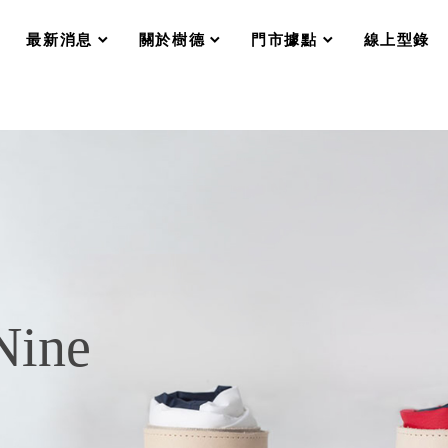
分格收納整理盒（小集盒）SO
scroll
scroll
scroll
scroll
收纳整理加購配件
最新消息
關於樹德
門市據點
線上型錄
樹德小物
衣架
成工作空間
推車
收纳整理分類盒FO
收納整理糖果盒MD
折疊桌FT
BB質感收納盒
綠時尚聯名小物
手提袋&手提籃系列LV
登場
HF 摺疊購物車
Nine
體設計個性風
Select 生活選物
英國 W10