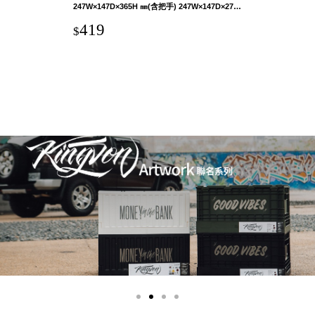
聯名重
247W×147D×365H ㎜(含把手) 247W×147D×273H ㎜(不含把手)
辦公
磅登場
文具
419
$
樹德收納
A9 小
X
幫手零
Kingson
件分類
Artworks
箱
字體設計
DD 桌
個性風
上型文
樹德收納
件櫃
X
DDH
WODEN
桌上型
更添生活
橫式文
氛圍
件櫃
OA 文
件桌上
分類架
OF 文
件隨身