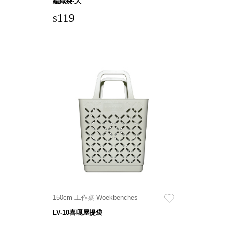
編織袋-大
衣架
能工
119
$
推車
作
收纳整理分
桌，
類盒FO
夢想
收納整理糖
的起
果盒MD
點
折疊桌FT
工作
BB質感收
室必
納盒
備，
綠時尚聯名
移動
小物
式工
手提袋&手
具收
提籃系列LV
納
HF 摺疊購
物車
150cm 工作桌 Woekbenches
樹德聯
LV-10喜嘎屋提袋
名企劃
｜ 跨界
Office