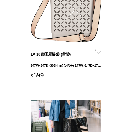
就靠
這展
Household
示架
居家生活
檔案
管
理，
斜取式收納
辦公
整理箱
LV-10喜嘎屋提袋 (背帶)
室讓
MHB
工作
收納桶RB
247W×147D×365H ㎜(含把手) 247W×147D×273H ㎜(不含把手)
效率
收纳整理箱
699
$
激升
KD
小空
收納整理
間大
櫃．抽屜櫃
置
MB
物！
收纳整理盒
個人
DB
櫃機
玩具收纳整
能兼
理組CB