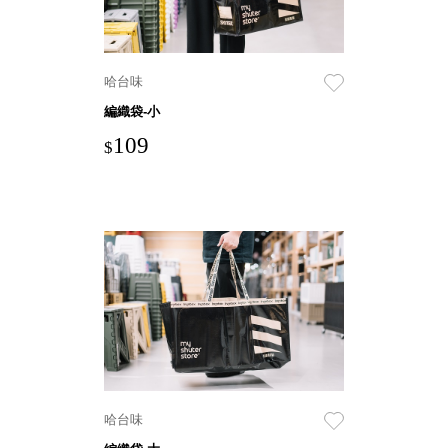
具風
收纳整理箱
格特
HA
色
折疊式收納
整理箱．籃
哈台味
FB
編織袋-小
登高椅設計
109
打
$
椅CH
造
資源回收桶
夢
想
HB
秘
密
收纳整理手
基
提盒TB
地 !
車
收纳整理玲
庫
瓏盒PC
變
身
分格收納整
成
工
理盒（小集
作
盒）SO
空
間
收纳整理加
購配件
哈台味
樹德小物
多功