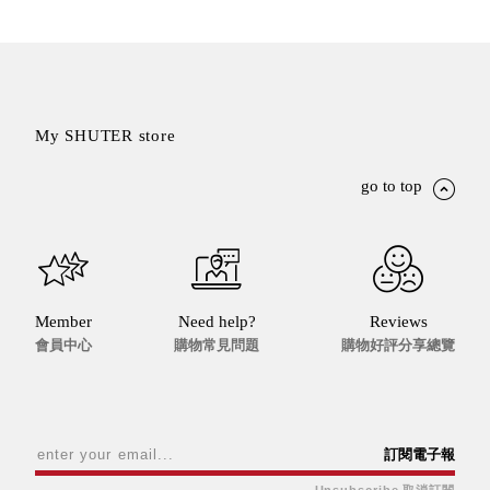
盒
PB 筆
盒
SCB
療癒收
My SHUTER store
納小物
KDF
go to top
資料
夾．箱
oneu
桌上
3C收
Member
Need help?
Reviews
納
會員中心
購物常見問題
購物好評分享總覽
OA 辦
公資料
樹德櫃
MC 手
訂閱電子報
機櫃