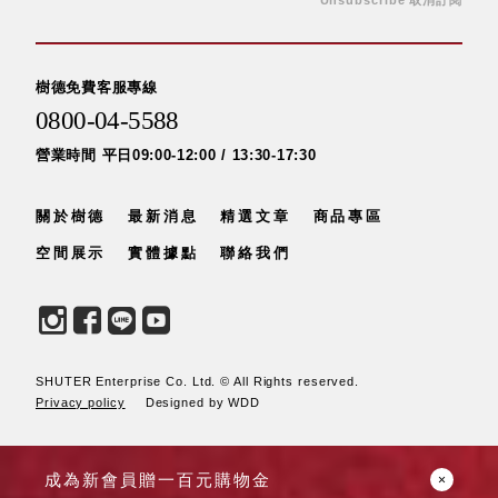
Unsubscribe 取消訂閱
DU 密
碼鎖資
料鐵櫃
樹德免費客服專線
FC 密
碼置物
0800-04-5588
櫃
營業時間 平日09:00-12:00 / 13:30-17:30
SH 文
件車．
關於樹德
最新消息
精選文章
商品專區
小櫃
SH 展
空間展示
實體據點
聯絡我們
示架．
書架
SB 方
塊盒
SC收
SHUTER Enterprise Co. Ltd. © All Rights reserved.
Privacy policy
Designed by WDD
纳整理
櫃．鞋
櫃
成為新會員贈一百元購物金
L連環