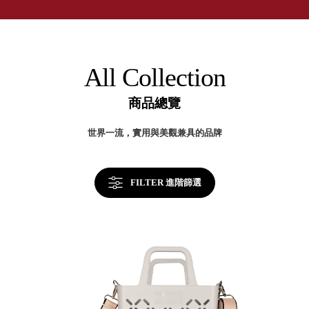
取分類車
高
客製化服務
RFO 快取
小
企業採購&聯名合作
旋轉架
角
RC 工業效
落
All Collection
率架．工
作站
商品總覽
WS 工作站
TM 模具存
商
世界一流，實用與美觀兼具的品牌
辦
放架
空
TW 刀具存
間
再
放
造
FILTER 進階篩選
HDC 專業
高荷重型
工具櫃
想擁
ESD 抗靜
有風
電零件櫃
格店
運送組裝
家的
費用
陳列
品味