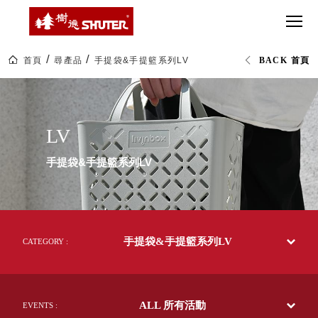
CT 專業重
間質感
SEE
Babbuza
MORE
型工具車
網美級
MILESTONE 樹
Dreamfactory|樹
德歷程
SCT-H不鏽
貨櫃屋
德收納學旅工場
鋼工具車
收納！
首頁
尋產品
手提袋&手提籃系列LV
BACK 首頁
SWM-5不
居家收
NEWSPAPER 報紙
LV
鏽鋼工作
納布置
MEDIA PRESS 多
桌
必備
媒體
HK 掛板配
MAGAZINE 雜誌
LV
件．洞洞
SOCIAL CARE 公
板配件
益
手提袋&手提籃系列LV
超
HB 耐衝擊
AWARDS 獲獎榮耀
級
分類置物
玩
MILESTONE 逐夢
家
整理盒
腳步
MS-HB 快
取車
手提袋&手提籃系列LV
CATEGORY :
打
FO 掀開式
造
快取零物
CUSTOMIZED 樹
你
德客製
件分類盒
的
ALL 所有活動
EVENTS :
MS-FO 快
樂