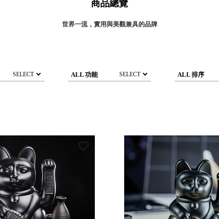
商品總覽
灣 Verde
灣 Lisscode
世界一流，實用與美觀兼具的品牌
國 Chabatree
台灣 初芳宇
灣 Love Dear
台灣 只有蕨
ALL 功能
ALL 排序
SELECT
SELECT
台灣 Elevon 準好拔
JADE DROP 美膚傘
ROKA