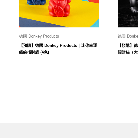
美國 Mordeco
美國 CAMINO
台灣 好物良品
台灣 奇鈺家居 CHYI YUH
台灣 日需百備 Dayneeds
德國 Donkey Products
德國 Donkey
長6.7 x 寬5.2 x 高9.8 cm
台灣 立物創意
【預購】德國 Donkey Products｜迷你幸運
【預購】德國 
890
$
台灣 Aholic
繽紛招財貓 (4色)
招財貓（大
台灣 洛陽紙櫃
SOTHING 向物
台灣 ZENLET
台灣 LIGHT WAY
台灣 Moosy Life
台灣 LuvHome
德國 TROIKA