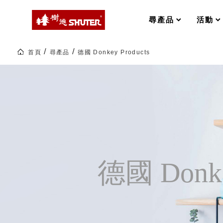
MS-FO 快取分類車
MILESTONE 逐夢腳步
RFO 快取旋轉架
尋產品
活動
RC 工業效率架．工作站
WS 工作站
打造夢想秘密基地 ! 車庫變身
首頁
尋產品
德國 Donkey Products
TM 模具存放架
TW 刀具存放
德
國
HDC 專業高荷重型工具櫃
多功能工作桌，夢想的起點
Donkey
ESD 抗靜電零件櫃
工作室必備，移動式工具收納
Products
｜
運送組裝費用
orin
生
活
選
物
樹德聯名企劃｜ 跨界聯名重磅
德國 Donke
樹德收納 X Kingson Artworks 字
樹德收納 X WODEN 更添生活氛圍
Office 辦公文具
A9 小幫手零件分類箱