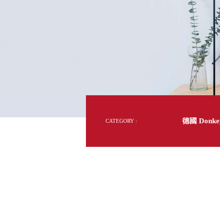
DD 桌上型文件櫃
DDH 桌上型橫式文件櫃
OA 文件桌上分類架
日
OF 文件隨身盒
PB 筆盒
SCB 療癒收納小物
美
KDF 資料夾．箱
台
oneu 桌上3C收納
OA 辦公資料樹德櫃
台
MC 手機櫃
德國 Donkey
CATEGORY :
DU 密碼鎖資料鐵櫃
台
FC 密碼置物櫃
瑞
SH 文件車．小櫃
澳
SH 展示架．書架
瑞
SB 方塊盒
德
SC收纳整理櫃．鞋櫃
瑞
L連環盒
HB 桌上文具盒
台
CS系列