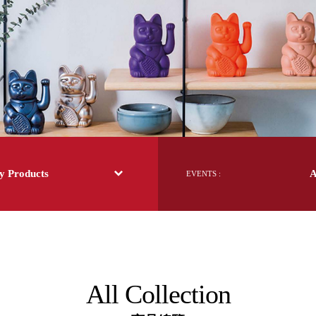
日本 BISQUE
斯洛維尼亞 EQUA
本 Hacoa
台灣 SN°OVAE
斯洛維尼亞 Rogaska
國 July Nine
灣 Techshower
西班牙 CRISTALINAS
灣 Lilla Fe
德國 RIZENHOFF
 Products
EVENTS :
灣 檜木居 Cypress House
典 Vakinme
洲 Koala Eco
典 Sagaform
國 Donkey Products
典 BOSIGN Stockholm
台灣 點睛設計 DOT DESIGN
All Collection
灣 Xcellent
日本 HARIO