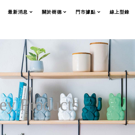
分格收納整理盒（小集盒）SO
scroll
scroll
scroll
scroll
收纳整理加購配件
最新消息
關於樹德
門市據點
線上型錄
樹德小物
衣架
成工作空間
推車
收纳整理分類盒FO
收納整理糖果盒MD
折疊桌FT
BB質感收納盒
綠時尚聯名小物
手提袋&手提籃系列LV
登場
HF 摺疊購物車
y Products
體設計個性風
Select 生活選物
英國 W10