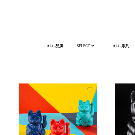
DCGH 防潮箱
台
DT 靜謐極致的桌上收納
台
SFC密碼鎖櫃
泰
UC桌邊收納櫃
升降桌系列
台
SB鈕扣格盒
ALL 品牌
ALL 系列
SELECT
DU-2S雙開拉門櫃層架
Storage 世界收納
法國 Stacksto
丹麥 Roommate
日本 Yamato japan
日本 LIBERALISTA