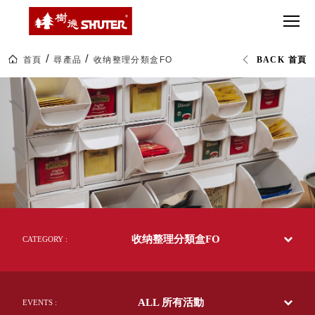
CT 專業重
間質感
SEE
Babbuza
MORE
型工具車
網美級
MILESTONE 樹
Dreamfactory|樹
德歷程
SCT-H不鏽
貨櫃屋
德收納學旅工場
鋼工具車
收納！
首頁
尋產品
收纳整理分類盒FO
BACK 首頁
SWM-5不
居家收
NEWSPAPER 報紙
收
鏽鋼工作
納布置
MEDIA PRESS 多
纳
整
桌
必備
媒體
理
HK 掛板配
分
MAGAZINE 雜誌
類
件．洞洞
SOCIAL CARE 公
盒
板配件
FO
益
|livinbox
超
HB 耐衝擊
AWARDS 獲獎榮耀
居
級
家
分類置物
玩
MILESTONE 逐夢
收
家
整理盒
納|
腳步
樹
MS-HB 快
德
取車
收纳整理分類盒FO
企
CATEGORY :
打
業-
FO 掀開式
熱
造
銷
快取零物
CUSTOMIZED 樹
你
70
德客製
件分類盒
多
的
ALL 所有活動
國
EVENTS :
MS-FO 快
樂
的