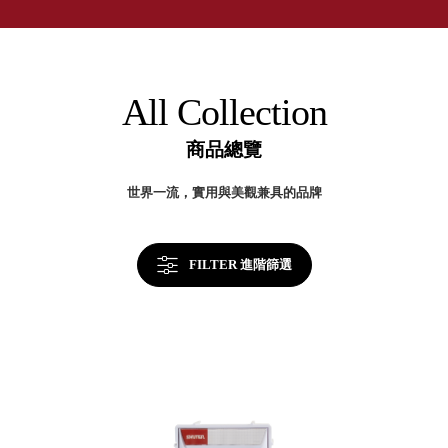
取分類車
50
高
客製化服務
年
RFO 快取
台
小
企業採購&聯名合作
灣
旋轉架
角
製
RC 工業效
收
落
All Collection
納
率架．工
美
作站
學
商品總覽
WS 工作站
TM 模具存
商
世界一流，實用與美觀兼具的品牌
辦
放架
空
TW 刀具存
間
再
放
造
FILTER 進階篩選
HDC 專業
高荷重型
工具櫃
想擁
ESD 抗靜
有風
電零件櫃
格店
運送組裝
家的
費用
陳列
品味