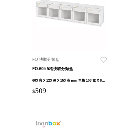
衣架
能工
推車
作
收纳整理分
桌，
類盒FO
夢想
收納整理糖
的起
果盒MD
點
折疊桌FT
工作
BB質感收
室必
FO 快取分類盒
納盒
備，
FO-605 5格快取分類盒
綠時尚聯名
移動
小物
603 寬 X 123 深 X 153 高 mm 單格 103 寬 X 87.3 深 X 99.3 高 mm
式工
手提袋&手
具收
509
$
提籃系列LV
納
HF 摺疊購
物車
樹德聯
名企劃
｜ 跨界
Office