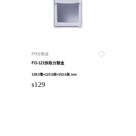
就靠
這展
Household
示架
居家生活
檔案
管
理，
斜取式收納
辦公
整理箱
FO分類盒
室讓
MHB
FO-121快取分類盒
工作
收納桶RB
效率
收纳整理箱
128.5寬×123.5深×153.5高 mm
激升
KD
129
$
小空
收納整理
間大
櫃．抽屜櫃
置
MB
物！
收纳整理盒
個人
DB
櫃機
玩具收纳整
能兼
理組CB