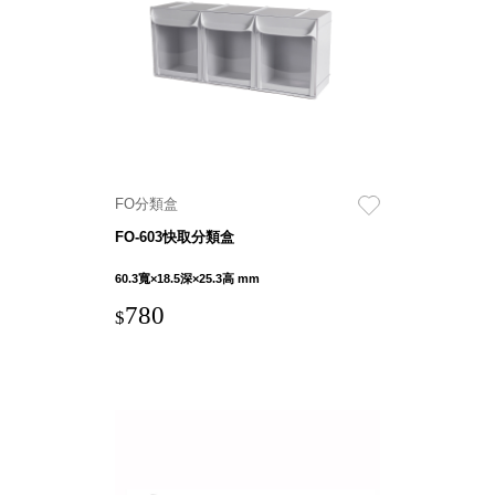
具風
收纳整理箱
格特
HA
色
折疊式收納
整理箱．籃
FB
登高椅設計
打
椅CH
造
資源回收桶
夢
FO分類盒
想
HB
秘
FO-603快取分類盒
密
收纳整理手
基
提盒TB
地 !
60.3寬×18.5深×25.3高 mm
車
收纳整理玲
庫
780
$
瓏盒PC
變
身
分格收納整
成
工
理盒（小集
作
盒）SO
空
間
收纳整理加
購配件
樹德小物
多功