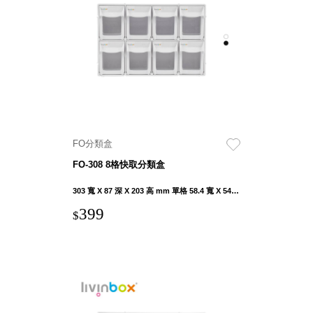
盒
PB 筆
盒
SCB
療癒收
納小物
KDF
資料
FO分類盒
夾．箱
FO-308 8格快取分類盒
oneu
桌上
303 寬 X 87 深 X 203 高 mm 單格 58.4 寬 X 54.9 深 X 63.5 高 mm
3C收
399
$
納
OA 辦
公資料
樹德櫃
MC 手
機櫃