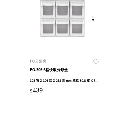
DU 密
碼鎖資
料鐵櫃
FC 密
碼置物
櫃
SH 文
件車．
小櫃
FO分類盒
SH 展
FO-306 6格快取分類盒
示架．
書架
303 寬 X 106 深 X 253 高 mm 單格 80.8 寬 X 72.2 深 X 79.8 高 mm
SB 方
439
$
塊盒
SC收
纳整理
櫃．鞋
櫃
L連環