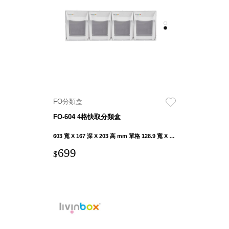
聯名重
辦公
磅登場
文具
樹德收納
A9 小
X
幫手零
Kingson
件分類
Artworks
箱
字體設計
DD 桌
FO分類盒
個性風
上型文
樹德收納
FO-604 4格快取分類盒
件櫃
X
DDH
603 寬 X 167 深 X 203 高 mm 單格 128.9 寬 X 122.6 深 X 132.1 高 mm
WODEN
桌上型
699
更添生活
$
橫式文
氛圍
件櫃
OA 文
件桌上
分類架
OF 文
件隨身