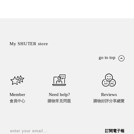
盒
HB 桌
上文具
盒
CS系
列
My SHUTER store
DCGH
防潮箱
go to top
DT 靜
謐極致
的桌上
收納
SFC密
Member
Need help?
Reviews
碼鎖櫃
會員中心
購物常見問題
購物好評分享總覽
UC桌
邊收納
櫃
升降桌
訂閱電子報
系列