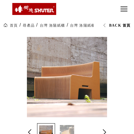
CT 專業重
間質感
SEE
Babbuza
MORE
型工具車
網美級
MILESTONE 樹
Dreamfactory|樹
德歷程
SCT-H不鏽
貨櫃屋
德收納學旅工場
鋼工具車
收納！
首頁
尋產品
台灣 洛陽紙櫃
台灣 洛陽紙櫃｜Virgin Sofa 蜂
BACK 首頁
SWM-5不
居家收
NEWSPAPER 報紙
鏽鋼工作
納布置
MEDIA PRESS 多
桌
必備
媒體
HK 掛板配
MAGAZINE 雜誌
件．洞洞
SOCIAL CARE 公
板配件
益
超
HB 耐衝擊
AWARDS 獲獎榮耀
級
分類置物
玩
MILESTONE 逐夢
家
整理盒
腳步
MS-HB 快
取車
打
FO 掀開式
造
快取零物
CUSTOMIZED 樹
你
德客製
件分類盒
的
MS-FO 快
樂