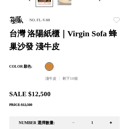
取分類車
高
客製化服務
RFO 快取
小
企業採購&聯名合作
旋轉架
角
NO. FL-V-08
RC 工業效
落
率架．工
台灣 洛陽紙櫃｜Virgin Sofa 蜂
作站
巢沙發 淺牛皮
WS 工作站
TM 模具存
商
辦
放架
空
TW 刀具存
間
COLOR 顏色:
再
放
造
淺牛皮
剩下
10
個
HDC 專業
高荷重型
SALE $12,500
工具櫃
想擁
ESD 抗靜
有風
PRICE $12,500
電零件櫃
格店
運送組裝
家的
費用
陳列
NUMBER 選擇數量:
品味