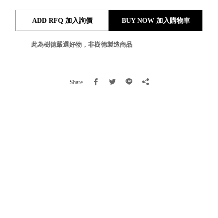
就靠
ADD RFQ 加入詢價
BUY NOW 加入購物車
這展
Household
示架
居家生活
檔案
此為樹德嚴選好物，非樹德製造商品
管
理，
斜取式收納
辦公
整理箱
Share
室讓
MHB
工作
收納桶RB
效率
收纳整理箱
激升
KD
小空
收納整理
間大
櫃．抽屜櫃
置
MB
物！
收纳整理盒
個人
DB
櫃機
玩具收纳整
能兼
理組CB