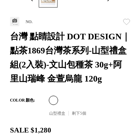
取分類車
高
客製化服務
RFO 快取
小
企業採購&聯名合作
旋轉架
角
NO.
RC 工業效
落
率架．工
台灣 點睛設計 DOT DESIGN｜
作站
點茶1869台灣茶系列-山型禮盒
WS 工作站
TM 模具存
商
組(2入裝)-文山包種茶 30g+阿
辦
放架
空
TW 刀具存
間
里山瑞峰 金萱烏龍 120g
再
放
造
HDC 專業
高荷重型
COLOR 顏色:
工具櫃
想擁
ESD 抗靜
有風
山型禮盒
剩下
5
個
電零件櫃
格店
運送組裝
家的
SALE $1,280
費用
陳列
品味