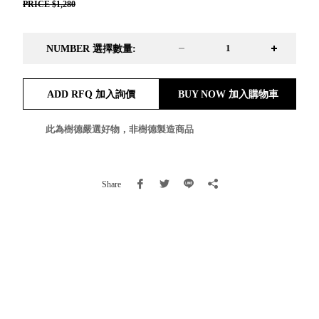
PRICE $1,280
就靠
這展
Household
示架
NUMBER 選擇數量:
居家生活
檔案
管
ADD RFQ 加入詢價
BUY NOW 加入購物車
理，
斜取式收納
辦公
整理箱
此為樹德嚴選好物，非樹德製造商品
室讓
MHB
工作
收納桶RB
效率
收纳整理箱
激升
Share
KD
小空
收納整理
間大
櫃．抽屜櫃
置
MB
物！
收纳整理盒
個人
DB
櫃機
玩具收纳整
能兼
理組CB