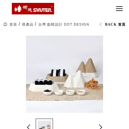
CT 專業重
間質感
SEE
Babbuza
MORE
型工具車
網美級
MILESTONE 樹
Dreamfactory|樹
德歷程
SCT-H不鏽
貨櫃屋
德收納學旅工場
鋼工具車
收納！
首頁
尋產品
台灣 點睛設計 DOT DESIGN
台灣 點睛設計 DOT
BACK 首頁
SWM-5不
居家收
NEWSPAPER 報紙
鏽鋼工作
納布置
MEDIA PRESS 多
桌
必備
媒體
HK 掛板配
MAGAZINE 雜誌
件．洞洞
SOCIAL CARE 公
板配件
益
超
HB 耐衝擊
AWARDS 獲獎榮耀
級
分類置物
玩
MILESTONE 逐夢
家
整理盒
腳步
MS-HB 快
取車
打
FO 掀開式
造
快取零物
CUSTOMIZED 樹
你
德客製
件分類盒
的
MS-FO 快
樂